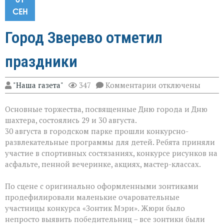
СЕН
Город Зверево отметил
праздники
к
"Наша газета"
347
Комментарии
отключены
записи
Город
Основные торжества, посвященные Дню города и Дню
Зверево
отметил
шахтера, состоялись 29 и 30 августа.
праздники
30 августа в городском парке прошли конкурсно-
развлекательные программы для детей. Ребята приняли
участие в спортивных состязаниях, конкурсе рисунков на
асфальте, пенной вечеринке, акциях, мастер-классах.
По сцене с оригинально оформленными зонтиками
продефилировали маленькие очаровательные
участницы конкурса «Зонтик Мэри». Жюри было
непросто выявить победительниц – все зонтики были