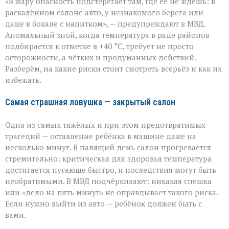
«В жару опасность подстерегает там, где её не ждёшь: в
не
прощает
раскалённом салоне авто, у незнакомого берега или
легкомыслия»:
даже в бокале с напитком», — предупреждают в МВД.
МВД — о
Аномальный зной, когда температура в ряде районов
том,
как
подбирается к отметке в +40 °C, требует не просто
уберечь
осторожности, а чётких и продуманных действий.
себя
Разберём, на какие риски стоит смотреть всерьёз и как их
и
избежать.
близких
Самая страшная ловушка — закрытый салон
Одна из самых тяжёлых и при этом предотвратимых
трагедий — оставление ребёнка в машине даже на
несколько минут. В палящий день салон прогревается
стремительно: критическая для здоровья температура
достигается пугающе быстро, и последствия могут быть
необратимыми. В МВД подчёркивают: никакая спешка
или «дело на пять минут» не оправдывает такого риска.
Если нужно выйти из авто — ребёнок должен быть с
вами.