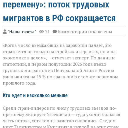
перемену»: поток трудовых
мигрантов в РФ сокращается
к
"Наша газета"
71
Комментарии
отключены
записи
«Рынок
«Когда число въезжающих на заработки падает, это
труда
чувствует
отражается не только на стройках и сервисах, но и на
перемену»:
экономике в целом», — отмечает эксперт. По данным
поток
статистики, в первом полугодии 2026 года въезд
трудовых
мигрантов
трудовых мигрантов из Центральной Азии в Россию
в
уменьшился на 15 % по сравнению с тем же периодом
РФ
прошлого года.
сокращается
Кто едет и насколько меньше
Среди стран-лидеров по числу трудовых въездов по-
прежнему лидирует Узбекистан — туда уходит большая
часть потока, хотя темпы заметно снизились. Следом
идут Таджикистан и Киргизия: в каждой из этих стран