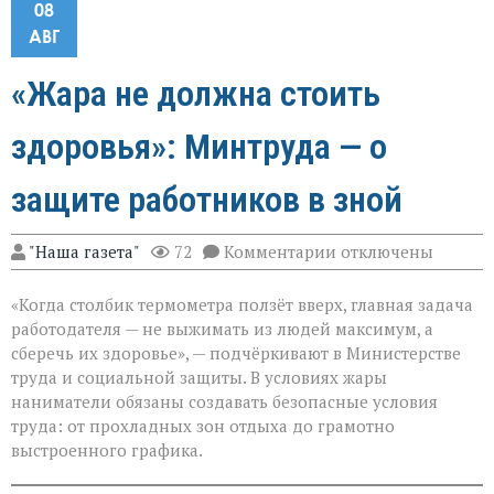
08
АВГ
«Жара не должна стоить
здоровья»: Минтруда — о
защите работников в зной
к
"Наша газета"
72
Комментарии
отключены
записи
«Жара
«Когда столбик термометра ползёт вверх, главная задача
не
должна
работодателя — не выжимать из людей максимум, а
стоить
сберечь их здоровье», — подчёркивают в Министерстве
здоровья»:
труда и социальной защиты. В условиях жары
Минтруда — о
защите
наниматели обязаны создавать безопасные условия
работников
труда: от прохладных зон отдыха до грамотно
в
выстроенного графика.
зной