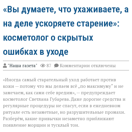
«Вы думаете, что ухаживаете, а
на деле ускоряете старение»:
косметолог о скрытых
ошибках в уходе
к
"Наша газета"
87
Комментарии
отключены
записи
«Вы
«Иногда самый старательный уход работает против
думаете,
что
кожи — потому что мы делаем всё „по максимуму“ и не
ухаживаете,
замечаем, как сами себе вредим», — предупреждает
а
косметолог Светлана Губарева. Даже дорогие средства и
на
деле
регулярные процедуры не спасут, если в ежедневном
ускоряете
ритуале есть незаметные, но разрушительные промахи.
старение»:
Разберём, какие привычки незаметно приближают
косметолог
появление морщин и тусклый тон.
о
скрытых