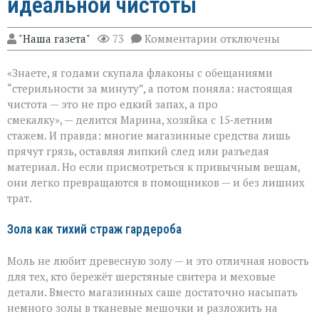
идеальной чистоты
к
"Наша газета"
73
Комментарии
отключены
записи
Когда
«Знаете, я годами скупала флаконы с обещаниями
бытовая
химия
“стерильности за минуту”, а потом поняла: настоящая
бессильна:
чистота — это не про едкий запах, а про
хитрости
смекалку», — делится Марина, хозяйка с 15‑летним
для
идеальной
стажем. И правда: многие магазинные средства лишь
чистоты
прячут грязь, оставляя липкий след или разъедая
материал. Но если присмотреться к привычным вещам,
они легко превращаются в помощников — и без лишних
трат.
Зола как тихий страж гардероба
Моль не любит древесную золу — и это отличная новость
для тех, кто бережёт шерстяные свитера и меховые
детали. Вместо магазинных саше достаточно насыпать
немного золы в тканевые мешочки и разложить на