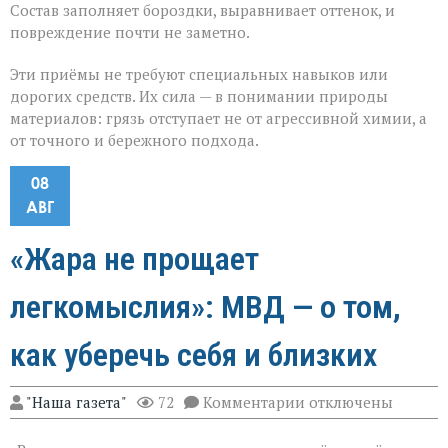
Состав заполняет бороздки, выравнивает оттенок, и
повреждение почти не заметно.
Эти приёмы не требуют специальных навыков или
дорогих средств. Их сила — в понимании природы
материалов: грязь отступает не от агрессивной химии, а
от точного и бережного подхода.
08
АВГ
«Жара не прощает
легкомыслия»: МВД — о том,
как уберечь себя и близких
к
"Наша газета"
72
Комментарии
отключены
записи
«Жара