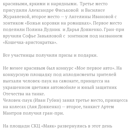
красивыми, яркими и нарядными. Третье место
присудили Александре Фиськовой и Василисе
Журавлевой, второе место — у Ангелины Ивановой с
зонтиком «Божьи коровки на ромашках». Первое место
поделили Полина Дудник и Дарья Довженко. Гран-при
вручили Софье Завьяловой с зонтиком под названием
«Кошечка-аристократка».
Все участницы получили призы и подарки.
Не менее красивым был конкурс «Мое первое авто». На
конкурсную площадку под аплодисменты зрителей
выехали человек-паук на самокате, принцесса на
украшенном цветами автомобиле и юный защитник
Отечества на танке.
Человек-паук (Иван Губин) занял третье место, принцесса
на колесах (Аня Довженко) — второе, танкист Артем
Мантров получил гран-при.
На площади СКЦ «Маяк» развернулись в этот день