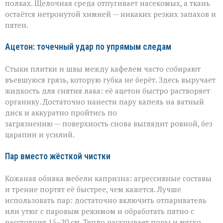
полках. Щелочная среда отпугивает насекомых, а ткань
остаётся нетронутой химией — никаких резких запахов и
пятен.
Ацетон: точечный удар по упрямым следам
Стыки плитки и швы между кафелем часто собирают
въевшуюся грязь, которую губка не берёт. Здесь выручает
жидкость для снятия лака: её ацетон быстро растворяет
органику. Достаточно нанести пару капель на ватный
диск и аккуратно пройтись по
загрязнению — поверхность снова выглядит ровной, без
царапин и усилий.
Пар вместо жёсткой чистки
Кожаная обивка мебели капризна: агрессивные составы
и трение портят её быстрее, чем кажется. Лучше
использовать пар: достаточно включить отпариватель
или утюг с паровым режимом и обработать пятно с
расстояния 15–20 см. Тепло раскрывает поры и мягко