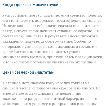
ошибках
Когда «дольше» — значит хуже
в
уходе
Распространённое заблуждение: если средство полезно,
его стоит держать подольше, чтобы эффект был сильнее.
На деле кожа ведёт себя иначе: сначала она впитывает
влагу, а спустя время начинает отдавать её обратно — в
состав маски или патча. В результате вместо глубокого
увлажнения получается обезвоживание. Особенно
осторожно нужно обращаться с активными составами
вроде кислот и пилингов: начинать лучше с
минимального времени, прислушиваясь к реакции кожи,
и только потом постепенно увеличивать экспозицию.
Цена чрезмерной «чистоты»
Желание иметь гладкую кожу нередко толкает на
слишком частое использование скрабов и пилингов. Но
агрессивное отшелушивание не делает лицо
моложе — оно разрушает защитный барьер, из‑за чего
кожа становится уязвимее к раздражению и внешним