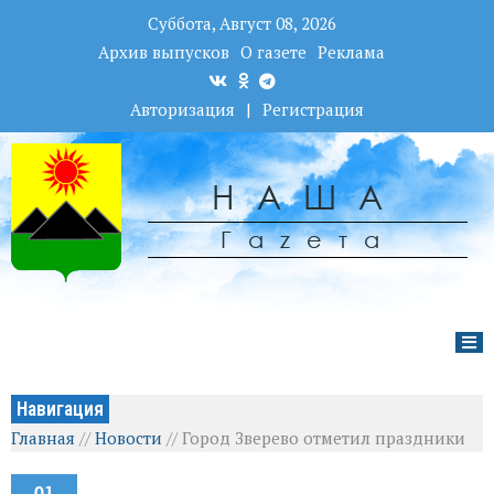
Суббота, Август 08, 2026
Архив выпусков
О газете
Реклама
Авторизация
|
Регистрация
НАША
Гаzета
Навигация
Главная
//
Новости
//
Город Зверево отметил праздники
01