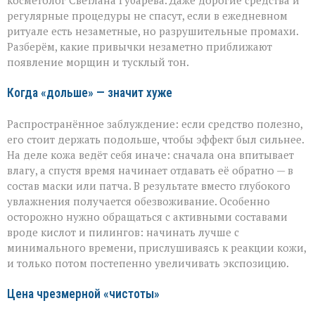
косметолог Светлана Губарева. Даже дорогие средства и
на
деле
регулярные процедуры не спасут, если в ежедневном
ускоряете
ритуале есть незаметные, но разрушительные промахи.
старение»:
Разберём, какие привычки незаметно приближают
косметолог
появление морщин и тусклый тон.
о
скрытых
ошибках
Когда «дольше» — значит хуже
в
уходе
Распространённое заблуждение: если средство полезно,
его стоит держать подольше, чтобы эффект был сильнее.
На деле кожа ведёт себя иначе: сначала она впитывает
влагу, а спустя время начинает отдавать её обратно — в
состав маски или патча. В результате вместо глубокого
увлажнения получается обезвоживание. Особенно
осторожно нужно обращаться с активными составами
вроде кислот и пилингов: начинать лучше с
минимального времени, прислушиваясь к реакции кожи,
и только потом постепенно увеличивать экспозицию.
Цена чрезмерной «чистоты»