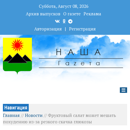
Суббота, Август 08, 2026
Архив выпусков
О газете
Реклама
Авторизация
|
Регистрация
НАША
Гаzета
Навигация
Главная
//
Новости
//
Фруктовый салат может мешать
похудению из-за резкого скачка глюкозы