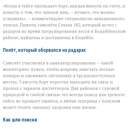
«Экипаж
«Когда в тайге пропадает борт, каждая минута на счету, и
на
земле — это
новость о том, что экипаж жив, — лучшее, что можно
главное»:
услышать», — комментируют специалисты авиационного
найдены
поиска. Пилоты самолёта Cessna 182, который исчез с
пилоты
пропавшего
радаров во время патрулирования лесов в Бодайбинском
самолёта
районе, найдены и доставлены в Бодайбо.
Полёт, который оборвался на радарах
Самолёт участвовал в авиапатрулировании — такой
мониторинг нужен, чтобы вовремя замечать лесные
пожары и оценивать обстановку в труднодоступных
местах. 3 августа борт перестал выходить на связь и
пропал с экранов диспетчеров. Для районов с суровой
природой и слабой связью это всегда повод для тревоги:
тайга не прощает ошибок, а любая задержка с поиском
может стоить экипажу здоровья или жизни.
Как шли поиски