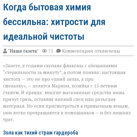
Когда бытовая химия
бессильна: хитрости для
идеальной чистоты
к
"Наша газета"
71
Комментарии
отключены
записи
Когда
«Знаете, я годами скупала флаконы с обещаниями
бытовая
химия
“стерильности за минуту”, а потом поняла: настоящая
бессильна:
чистота — это не про едкий запах, а про
хитрости
смекалку», — делится Марина, хозяйка с 15‑летним
для
идеальной
стажем. И правда: многие магазинные средства лишь
чистоты
прячут грязь, оставляя липкий след или разъедая
материал. Но если присмотреться к привычным вещам,
они легко превращаются в помощников — и без лишних
трат.
Зола как тихий страж гардероба