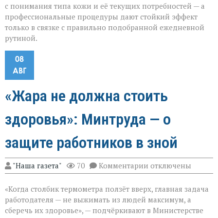
с понимания типа кожи и её текущих потребностей — а
профессиональные процедуры дают стойкий эффект
только в связке с правильно подобранной ежедневной
рутиной.
08
АВГ
«Жара не должна стоить
здоровья»: Минтруда — о
защите работников в зной
к
"Наша газета"
70
Комментарии
отключены
записи
«Жара
«Когда столбик термометра ползёт вверх, главная задача
не
должна
работодателя — не выжимать из людей максимум, а
стоить
сберечь их здоровье», — подчёркивают в Министерстве
здоровья»: