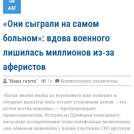
08
АВГ
«Они сыграли на самом
больном»: вдова военного
лишилась миллионов из‑за
аферистов
к
"Наша газета"
74
Комментарии
отключены
записи
«Они
«Когда звонят якобы из военкомата или полиции и
сыграли
на
обещают выплаты либо пугают уголовным делом — это
самом
почти всегда ловушка», — предупреждают
больном»:
правоохранители. История из Приморья показывает,
вдова
военного
насколько изощрёнными стали телефонные мошенники:
лишилась
они обманом выманили у вдовы участника СВО крупную
миллионов