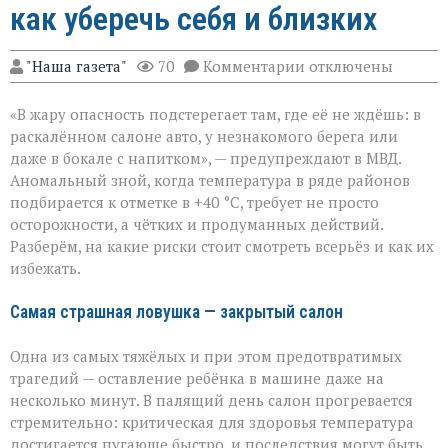
как уберечь себя и близких
к
"Наша газета"
70
Комментарии
отключены
записи
«Жара
«В жару опасность подстерегает там, где её не ждёшь: в
не
прощает
раскалённом салоне авто, у незнакомого берега или
легкомыслия»:
даже в бокале с напитком», — предупреждают в МВД.
МВД — о
Аномальный зной, когда температура в ряде районов
том,
как
подбирается к отметке в +40 °C, требует не просто
уберечь
осторожности, а чётких и продуманных действий.
себя
Разберём, на какие риски стоит смотреть всерьёз и как их
и
избежать.
близких
Самая страшная ловушка — закрытый салон
Одна из самых тяжёлых и при этом предотвратимых
трагедий — оставление ребёнка в машине даже на
несколько минут. В палящий день салон прогревается
стремительно: критическая для здоровья температура
достигается пугающе быстро, и последствия могут быть