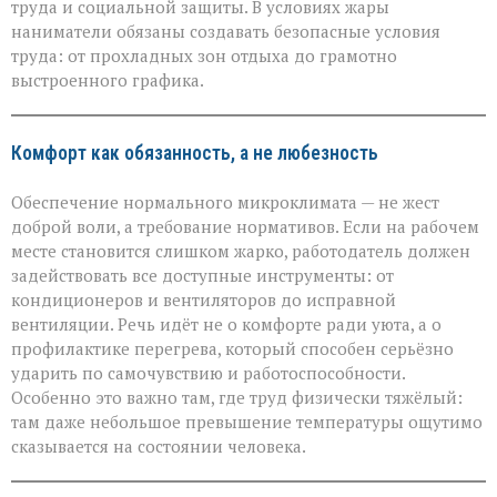
труда и социальной защиты. В условиях жары
Минтруда — о
защите
наниматели обязаны создавать безопасные условия
работников
труда: от прохладных зон отдыха до грамотно
в
выстроенного графика.
зной
Комфорт как обязанность, а не любезность
Обеспечение нормального микроклимата — не жест
доброй воли, а требование нормативов. Если на рабочем
месте становится слишком жарко, работодатель должен
задействовать все доступные инструменты: от
кондиционеров и вентиляторов до исправной
вентиляции. Речь идёт не о комфорте ради уюта, а о
профилактике перегрева, который способен серьёзно
ударить по самочувствию и работоспособности.
Особенно это важно там, где труд физически тяжёлый:
там даже небольшое превышение температуры ощутимо
сказывается на состоянии человека.