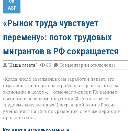
08
АВГ
«Рынок труда чувствует
перемену»: поток трудовых
мигрантов в РФ сокращается
к
"Наша газета"
65
Комментарии
отключены
записи
«Рынок
«Когда число въезжающих на заработки падает, это
труда
чувствует
отражается не только на стройках и сервисах, но и на
перемену»:
экономике в целом», — отмечает эксперт. По данным
поток
статистики, в первом полугодии 2026 года въезд
трудовых
мигрантов
трудовых мигрантов из Центральной Азии в Россию
в
уменьшился на 15 % по сравнению с тем же периодом
РФ
прошлого года.
сокращается
Кто едет и насколько меньше