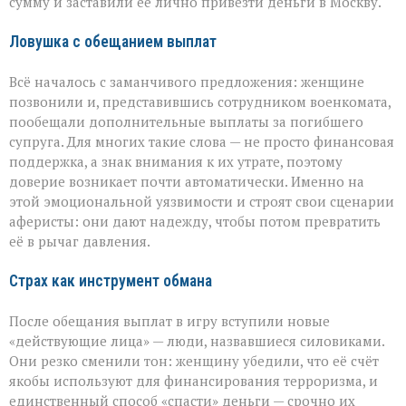
сумму и заставили её лично привезти деньги в Москву.
из‑за
аферистов
Ловушка с обещанием выплат
Всё началось с заманчивого предложения: женщине
позвонили и, представившись сотрудником военкомата,
пообещали дополнительные выплаты за погибшего
супруга. Для многих такие слова — не просто финансовая
поддержка, а знак внимания к их утрате, поэтому
доверие возникает почти автоматически. Именно на
этой эмоциональной уязвимости и строят свои сценарии
аферисты: они дают надежду, чтобы потом превратить
её в рычаг давления.
Страх как инструмент обмана
После обещания выплат в игру вступили новые
«действующие лица» — люди, назвавшиеся силовиками.
Они резко сменили тон: женщину убедили, что её счёт
якобы используют для финансирования терроризма, и
единственный способ «спасти» деньги — срочно их