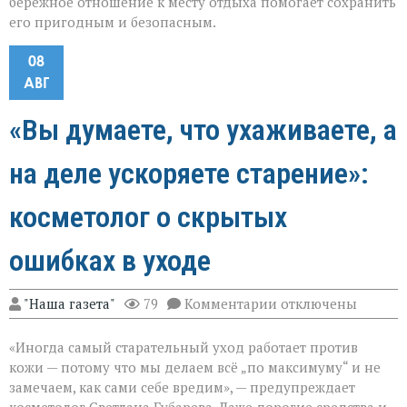
бережное отношение к месту отдыха помогает сохранить
его пригодным и безопасным.
08
АВГ
«Вы думаете, что ухаживаете, а
на деле ускоряете старение»:
косметолог о скрытых
ошибках в уходе
к
"Наша газета"
79
Комментарии
отключены
записи
«Вы
«Иногда самый старательный уход работает против
думаете,
что
кожи — потому что мы делаем всё „по максимуму“ и не
ухаживаете,
замечаем, как сами себе вредим», — предупреждает
а