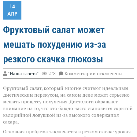
14
АПР
Фруктовый салат может
мешать похудению из-за
резкого скачка глюкозы
к
"Наша газета"
278
Комментарии
отключены
записи
Фруктовый
Фруктовый салат, который многие считают идеальным
салат
может
диетическим перекусом, на самом деле может серьезно
мешать
мешать процессу похудения. Диетологи обращают
похудению
внимание на то, что это блюдо часто становится скрытой
из-
за
калорийной ловушкой из-за высокого содержания
резкого
сахара.
скачка
глюкозы
Основная проблема заключается в резком скачке уровня