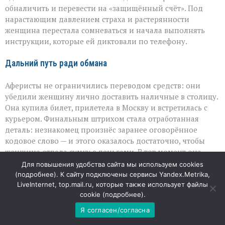
обналичить и перевести на «защищённый счёт». Под
нарастающим давлением страха и растерянности
женщина перестала сомневаться и начала выполнять
инструкции, которые ей диктовали по телефону.
Дальний путь ради обмана
Аферисты не ограничились переводом средств: они
убедили женщину лично доставить наличные в столицу.
Она купила билет, прилетела в Москву и встретилась с
курьером. Финальным штрихом стала отработанная
деталь: незнакомец произнёс заранее оговорённое
кодовое слово — и этого оказалось достаточно, чтобы
женщина отдала сумку с деньгами. В тот момент она
искренне верила, что поступает правильно и спасает
Для повышения удобства сайта мы используем cookies
свои сбережения.
(
подробнее
). К сайту подключены сервисы Yandex.Metrika,
LiveInternet, top.mail.ru, которые также использует файлы
cookie (
подробнее
).
Последствия и реакция властей
Я согласен/согласна
Когда женщина поняла, что стала жертвой обмана, было