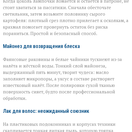
Когда цоколь лампочки ломается и остаётся в патроне, не
стоит хвататься за пассатижи. Сначала обесточьте
светильник, затем возьмите половинку сырого
картофеля: плотный срез плотно прилегает к осколкам, а
крахмал помогает провернуть остаток без риска
пораниться. Простой и безопасный способ.
Майонез для возвращения блеска
Фаянсовые раковины и белые чайники тускнеют из‑за
налёта и жёсткой воды. Тонкий слой майонеза,
выдержанный пять минут, творит чудеса: масло
заполняет микропоры, а уксус в составе растворяет
известковый налёт. После полировки сухой тканью
поверхность сияет, будто после профессиональной
обработки.
Лак для волос: неожиданный союзник
На пластиковых подоконниках и корпусах техники
скапливается тонкая липкая пыль, которую тряпка