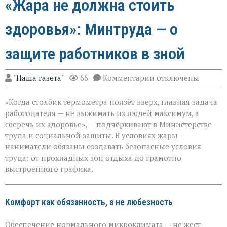
«Жара не должна стоить
здоровья»: Минтруда — о
защите работников в зной
к
"Наша газета"
66
Комментарии
отключены
записи
«Жара
«Когда столбик термометра ползёт вверх, главная задача
не
должна
работодателя — не выжимать из людей максимум, а
стоить
сберечь их здоровье», — подчёркивают в Министерстве
здоровья»:
труда и социальной защиты. В условиях жары
Минтруда — о
защите
наниматели обязаны создавать безопасные условия
работников
труда: от прохладных зон отдыха до грамотно
в
выстроенного графика.
зной
Комфорт как обязанность, а не любезность
Обеспечение нормального микроклимата — не жест