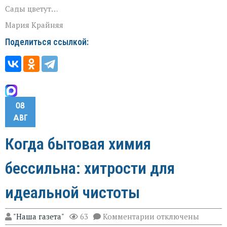
Сады цветут…
Мария Крайняя
Поделиться ссылкой:
08
АВГ
Когда бытовая химия
бессильна: хитрости для
идеальной чистоты
к
"Наша газета"
63
Комментарии
отключены
записи