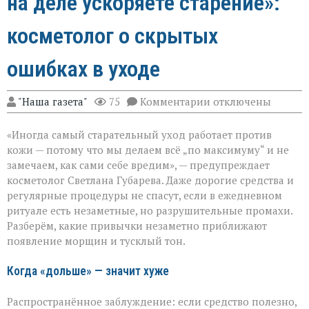
на деле ускоряете старение»:
косметолог о скрытых
ошибках в уходе
к
"Наша газета"
75
Комментарии
отключены
записи
«Вы
«Иногда самый старательный уход работает против
думаете,
что
кожи — потому что мы делаем всё „по максимуму“ и не
ухаживаете,
замечаем, как сами себе вредим», — предупреждает
а
косметолог Светлана Губарева. Даже дорогие средства и
на
деле
регулярные процедуры не спасут, если в ежедневном
ускоряете
ритуале есть незаметные, но разрушительные промахи.
старение»:
Разберём, какие привычки незаметно приближают
косметолог
появление морщин и тусклый тон.
о
скрытых
ошибках
Когда «дольше» — значит хуже
в
уходе
Распространённое заблуждение: если средство полезно,