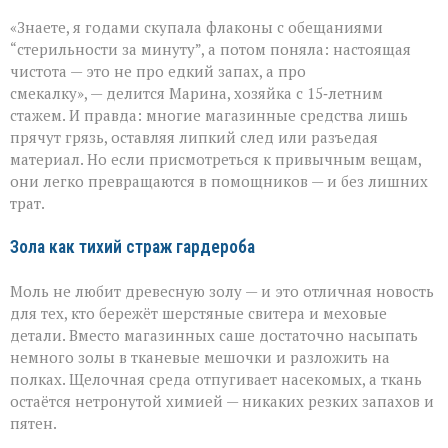
Когда
«Знаете, я годами скупала флаконы с обещаниями
бытовая
химия
“стерильности за минуту”, а потом поняла: настоящая
бессильна:
чистота — это не про едкий запах, а про
хитрости
смекалку», — делится Марина, хозяйка с 15‑летним
для
идеальной
стажем. И правда: многие магазинные средства лишь
чистоты
прячут грязь, оставляя липкий след или разъедая
материал. Но если присмотреться к привычным вещам,
они легко превращаются в помощников — и без лишних
трат.
Зола как тихий страж гардероба
Моль не любит древесную золу — и это отличная новость
для тех, кто бережёт шерстяные свитера и меховые
детали. Вместо магазинных саше достаточно насыпать
немного золы в тканевые мешочки и разложить на
полках. Щелочная среда отпугивает насекомых, а ткань
остаётся нетронутой химией — никаких резких запахов и
пятен.