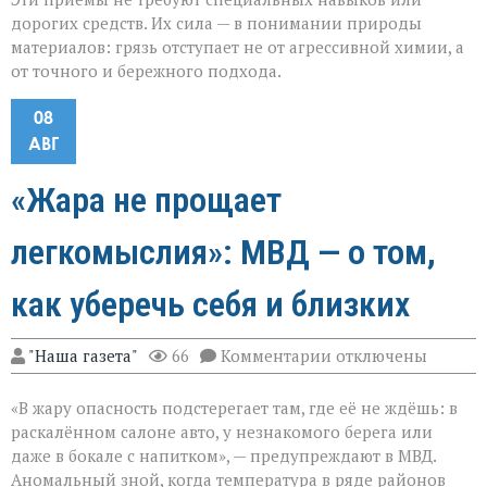
дорогих средств. Их сила — в понимании природы
материалов: грязь отступает не от агрессивной химии, а
от точного и бережного подхода.
08
АВГ
«Жара не прощает
легкомыслия»: МВД — о том,
как уберечь себя и близких
к
"Наша газета"
66
Комментарии
отключены
записи
«Жара
«В жару опасность подстерегает там, где её не ждёшь: в
не
прощает
раскалённом салоне авто, у незнакомого берега или
легкомыслия»:
даже в бокале с напитком», — предупреждают в МВД.
МВД — о
Аномальный зной, когда температура в ряде районов
том,