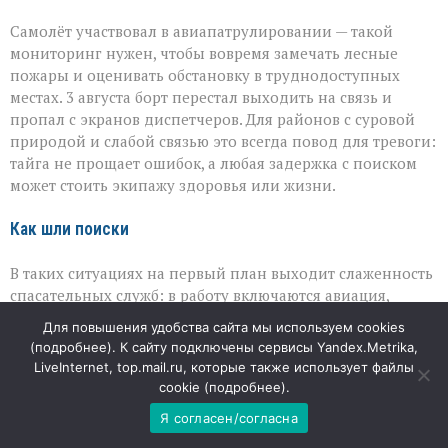
Самолёт участвовал в авиапатрулировании — такой
мониторинг нужен, чтобы вовремя замечать лесные
пожары и оценивать обстановку в труднодоступных
местах. 3 августа борт перестал выходить на связь и
пропал с экранов диспетчеров. Для районов с суровой
природой и слабой связью это всегда повод для тревоги:
тайга не прощает ошибок, а любая задержка с поиском
может стоить экипажу здоровья или жизни.
Как шли поиски
В таких ситуациях на первый план выходит слаженность
спасательных служб: в работу включаются авиация,
наземные группы и координационные центры. Поиск в
Для повышения удобства сайта мы используем cookies
тайге — это не просто отслеживание координат: рельеф,
(
подробнее
). К сайту подключены сервисы Yandex.Metrika,
густая растительность и переменчивая погода серьёзно
LiveInternet, top.mail.ru, которые также использует файлы
усложняют задачу. Тем ценнее результат: экипаж удалось
cookie (
подробнее
).
обнаружить, а затем оперативно вывезти из
Я согласен/согласна
труднодоступной местности.