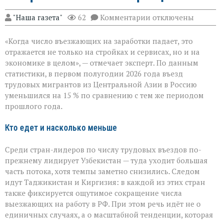
к
"Наша газета"
62
Комментарии
отключены
записи
«Рынок
«Когда число въезжающих на заработки падает, это
труда
чувствует
отражается не только на стройках и сервисах, но и на
перемену»:
экономике в целом», — отмечает эксперт. По данным
поток
статистики, в первом полугодии 2026 года въезд
трудовых
мигрантов
трудовых мигрантов из Центральной Азии в Россию
в
уменьшился на 15 % по сравнению с тем же периодом
РФ
прошлого года.
сокращается
Кто едет и насколько меньше
Среди стран-лидеров по числу трудовых въездов по-
прежнему лидирует Узбекистан — туда уходит большая
часть потока, хотя темпы заметно снизились. Следом
идут Таджикистан и Киргизия: в каждой из этих стран
также фиксируется ощутимое сокращение числа
выезжающих на работу в РФ. При этом речь идёт не о
единичных случаях, а о масштабной тенденции, которая