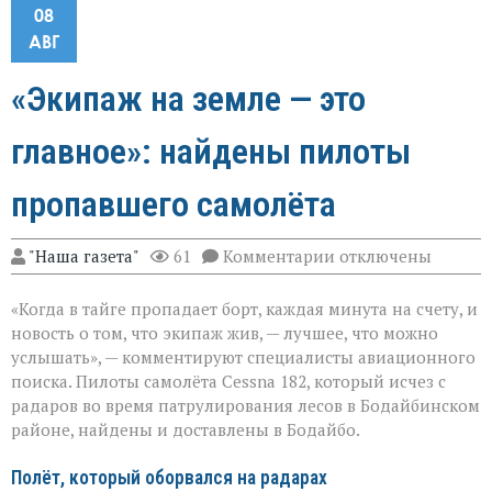
08
АВГ
«Экипаж на земле — это
главное»: найдены пилоты
пропавшего самолёта
к
"Наша газета"
61
Комментарии
отключены
записи
«Экипаж
«Когда в тайге пропадает борт, каждая минута на счету, и
на
земле — это
новость о том, что экипаж жив, — лучшее, что можно
главное»:
услышать», — комментируют специалисты авиационного
найдены
поиска. Пилоты самолёта Cessna 182, который исчез с
пилоты
пропавшего
радаров во время патрулирования лесов в Бодайбинском
самолёта
районе, найдены и доставлены в Бодайбо.
Полёт, который оборвался на радарах