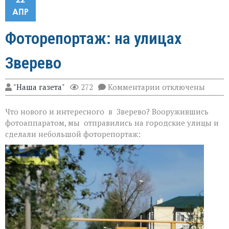
АПР
Фоторепортаж: на улицах
Зверево
к
"Наша газета"
272
Комментарии
отключены
записи
Фоторепортаж:
Что нового и интересного в Зверево? Вооружившись
на
улицах
фотоаппаратом, мы отправились на городские улицы и
Зверево
сделали небольшой фоторепортаж: