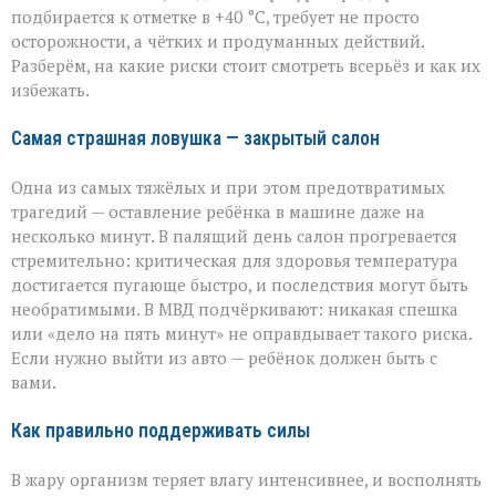
как
подбирается к отметке в +40 °C, требует не просто
уберечь
осторожности, а чётких и продуманных действий.
себя
Разберём, на какие риски стоит смотреть всерьёз и как их
и
избежать.
близких
Самая страшная ловушка — закрытый салон
Одна из самых тяжёлых и при этом предотвратимых
трагедий — оставление ребёнка в машине даже на
несколько минут. В палящий день салон прогревается
стремительно: критическая для здоровья температура
достигается пугающе быстро, и последствия могут быть
необратимыми. В МВД подчёркивают: никакая спешка
или «дело на пять минут» не оправдывает такого риска.
Если нужно выйти из авто — ребёнок должен быть с
вами.
Как правильно поддерживать силы
В жару организм теряет влагу интенсивнее, и восполнять