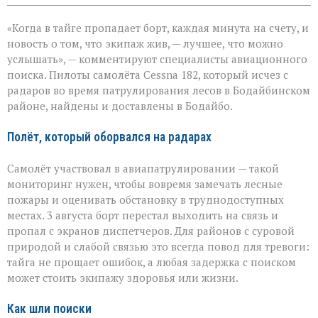
записи
«Экипаж
«Когда в тайге пропадает борт, каждая минута на счету, и
на
земле — это
новость о том, что экипаж жив, — лучшее, что можно
главное»:
услышать», — комментируют специалисты авиационного
найдены
поиска. Пилоты самолёта Cessna 182, который исчез с
пилоты
пропавшего
радаров во время патрулирования лесов в Бодайбинском
самолёта
районе, найдены и доставлены в Бодайбо.
Полёт, который оборвался на радарах
Самолёт участвовал в авиапатрулировании — такой
мониторинг нужен, чтобы вовремя замечать лесные
пожары и оценивать обстановку в труднодоступных
местах. 3 августа борт перестал выходить на связь и
пропал с экранов диспетчеров. Для районов с суровой
природой и слабой связью это всегда повод для тревоги:
тайга не прощает ошибок, а любая задержка с поиском
может стоить экипажу здоровья или жизни.
Как шли поиски