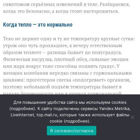
симптомом серьёзных изменений в теле. Разбираемся,
когда это безопасно, а когда стоит насторожиться.
Когда тепло — это нормально
Тело не держит одну и ту же температуру круглые сутки:
утром оно чуть прохладнее, к вечеру естественным
образом теплеет — разница бывает до полуградуса.
Физическая нагрузка, плотный обед, сильные эмоции
или жара вокруг тоже способны поднять градус. У
женщин колебания нередко связаны с гормональными
циклами: прогестерон слегка «подогревает» организм,
поэтому небольшой подъём температуры бывает в
начале беременности или в период гормональной
перестройки. В таких случаях отклонение от привычной
Для повышения удобства сайта мы используем cookies
нормы — не болезнь, а реакция на внутренние или
(
подробнее
). К сайту подключены сервисы Yandex.Metrika,
внешние факторы.
LiveInternet, top.mail.ru, которые также использует файлы
cookie (
подробнее
).
Скрытые поводы для тревоги
Я согласен/согласна