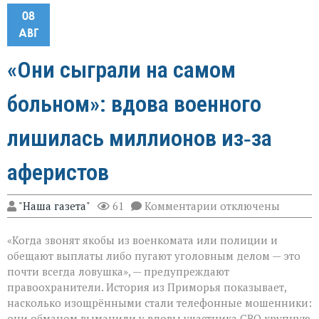
08
АВГ
«Они сыграли на самом
больном»: вдова военного
лишилась миллионов из‑за
аферистов
к
"Наша газета"
61
Комментарии
отключены
записи
«Они
«Когда звонят якобы из военкомата или полиции и
сыграли
на
обещают выплаты либо пугают уголовным делом — это
самом
почти всегда ловушка», — предупреждают
больном»:
правоохранители. История из Приморья показывает,
вдова
военного
насколько изощрёнными стали телефонные мошенники:
лишилась
они обманом выманили у вдовы участника СВО крупную