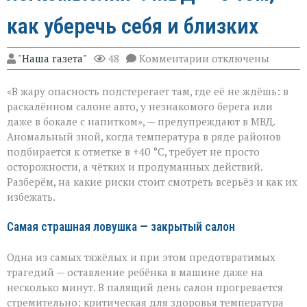
как уберечь себя и близких
к
"Наша газета"
48
Комментарии
отключены
записи
«Жара
«В жару опасность подстерегает там, где её не ждёшь: в
не
прощает
раскалённом салоне авто, у незнакомого берега или
легкомыслия»:
даже в бокале с напитком», — предупреждают в МВД.
МВД — о
Аномальный зной, когда температура в ряде районов
том,
как
подбирается к отметке в +40 °C, требует не просто
уберечь
осторожности, а чётких и продуманных действий.
себя
Разберём, на какие риски стоит смотреть всерьёз и как их
и
избежать.
близких
Самая страшная ловушка — закрытый салон
Одна из самых тяжёлых и при этом предотвратимых
трагедий — оставление ребёнка в машине даже на
несколько минут. В палящий день салон прогревается
стремительно: критическая для здоровья температура