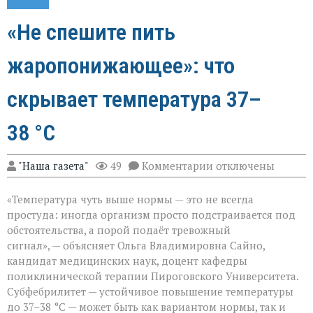
«Не спешите пить
жаропонижающее»: что
скрывает температура 37–
38 °C
к
"Наша газета"
49
Комментарии
отключены
записи
«Не
«Температура чуть выше нормы — это не всегда
спешите
пить
простуда: иногда организм просто подстраивается под
жаропонижающее»
обстоятельства, а порой подаёт тревожный
что
сигнал», — объясняет Ольга Владимировна Сайно,
скрывает
температура
кандидат медицинских наук, доцент кафедры
37–
поликлинической терапии Пироговского Университета.
38 °C
Субфебрилитет — устойчивое повышение температуры
до 37–38 °C — может быть как вариантом нормы, так и