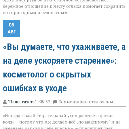
бережное отношение к месту отдыха помогает сохранить
его пригодным и безопасным.
08
АВГ
«Вы думаете, что ухаживаете, а
на деле ускоряете старение»:
косметолог о скрытых
ошибках в уходе
к
"Наша газета"
52
Комментарии
отключены
записи
«Вы
«Иногда самый старательный уход работает против
думаете,
что
кожи — потому что мы делаем всё „по максимуму“ и не
ухаживаете,
замечаем, как сами себе вредим», — предупреждает