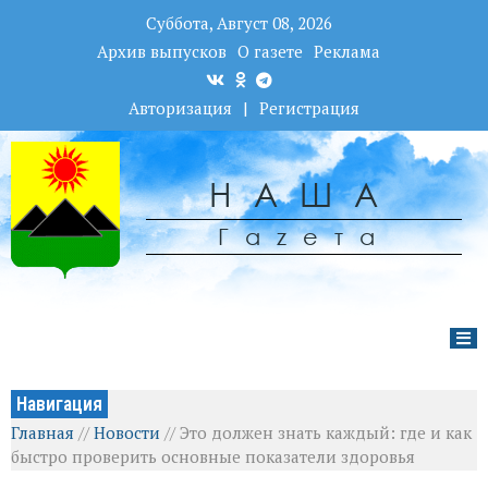
Суббота, Август 08, 2026
Архив выпусков
О газете
Реклама
Авторизация
|
Регистрация
НАША
Гаzета
Навигация
Главная
//
Новости
//
Это должен знать каждый: где и как
быстро проверить основные показатели здоровья