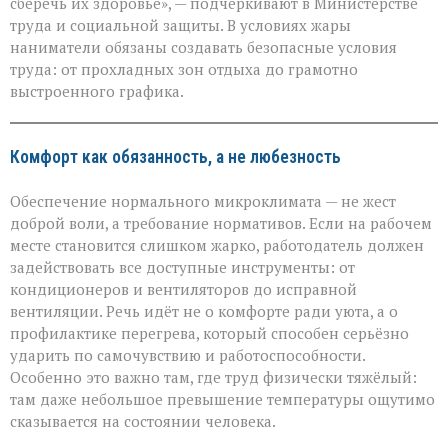
сберечь их здоровье», — подчёркивают в Министерстве
здоровья»:
труда и социальной защиты. В условиях жары
Минтруда — о
защите
наниматели обязаны создавать безопасные условия
работников
труда: от прохладных зон отдыха до грамотно
в
выстроенного графика.
зной
Комфорт как обязанность, а не любезность
Обеспечение нормального микроклимата — не жест
доброй воли, а требование нормативов. Если на рабочем
месте становится слишком жарко, работодатель должен
задействовать все доступные инструменты: от
кондиционеров и вентиляторов до исправной
вентиляции. Речь идёт не о комфорте ради уюта, а о
профилактике перегрева, который способен серьёзно
ударить по самочувствию и работоспособности.
Особенно это важно там, где труд физически тяжёлый:
там даже небольшое превышение температуры ощутимо
сказывается на состоянии человека.