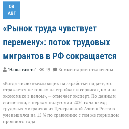
08
АВГ
«Рынок труда чувствует
перемену»: поток трудовых
мигрантов в РФ сокращается
к
"Наша газета"
49
Комментарии
отключены
записи
«Рынок
«Когда число въезжающих на заработки падает, это
труда
чувствует
отражается не только на стройках и сервисах, но и на
перемену»:
экономике в целом», — отмечает эксперт. По данным
поток
статистики, в первом полугодии 2026 года въезд
трудовых
мигрантов
трудовых мигрантов из Центральной Азии в Россию
в
уменьшился на 15 % по сравнению с тем же периодом
РФ
прошлого года.
сокращается