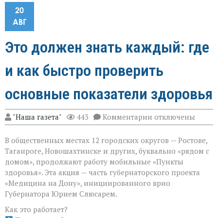
20
АВГ
Это должен знать каждый: где
и как быстро проверить
основные показатели здоровья
к
"Наша газета"
443
Комментарии
отключены
записи
Это
В общественных местах 12 городских округов — Ростове,
должен
знать
Таганроге, Новошахтинске и других, буквально «рядом с
каждый:
домом», продолжают работу мобильные «Пункты
где
здоровья». Эта акция — часть губернаторского проекта
и
как
«Медицина на Дону», инициированного врио
быстро
Губернатора Юрием Слюсарем.
проверить
основные
Как это работает?
показатели