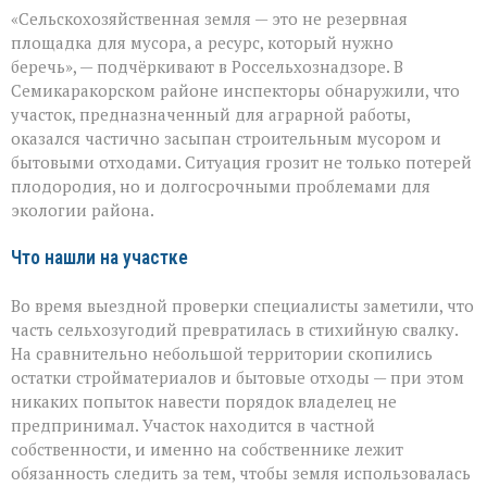
«Земля
«Сельскохозяйственная земля — это не резервная
не
должна
площадка для мусора, а ресурс, который нужно
превращаться
беречь», — подчёркивают в Россельхознадзоре. В
в
Семикаракорском районе инспекторы обнаружили, что
свалку»:
в
участок, предназначенный для аграрной работы,
Семикаракорском
оказался частично засыпан строительным мусором и
районе
бытовыми отходами. Ситуация грозит не только потерей
захламили
плодородия, но и долгосрочными проблемами для
сельхозугодья
экологии района.
Что нашли на участке
Во время выездной проверки специалисты заметили, что
часть сельхозугодий превратилась в стихийную свалку.
На сравнительно небольшой территории скопились
остатки стройматериалов и бытовые отходы — при этом
никаких попыток навести порядок владелец не
предпринимал. Участок находится в частной
собственности, и именно на собственнике лежит
обязанность следить за тем, чтобы земля использовалась