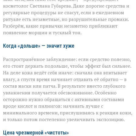
а
косметолог Светлана Губарева. Даже дорогие средства и
на
деле
регулярные процедуры не спасут, если в ежедневном
ускоряете
ритуале есть незаметные, но разрушительные промахи.
старение»:
Разберём, какие привычки незаметно приближают
косметолог
появление морщин и тусклый тон.
о
скрытых
ошибках
Когда «дольше» — значит хуже
в
уходе
Распространённое заблуждение: если средство полезно,
его стоит держать подольше, чтобы эффект был сильнее.
На деле кожа ведёт себя иначе: сначала она впитывает
влагу, а спустя время начинает отдавать её обратно — в
состав маски или патча. В результате вместо глубокого
увлажнения получается обезвоживание. Особенно
осторожно нужно обращаться с активными составами
вроде кислот и пилингов: начинать лучше с
минимального времени, прислушиваясь к реакции кожи,
и только потом постепенно увеличивать экспозицию.
Цена чрезмерной «чистоты»