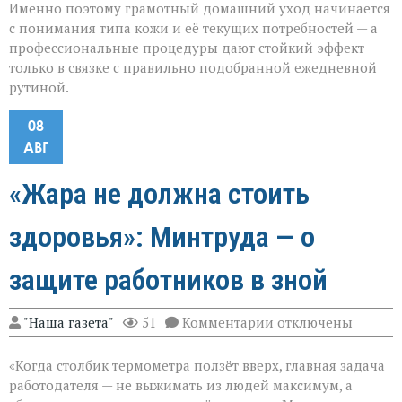
Именно поэтому грамотный домашний уход начинается
с понимания типа кожи и её текущих потребностей — а
профессиональные процедуры дают стойкий эффект
только в связке с правильно подобранной ежедневной
рутиной.
08
АВГ
«Жара не должна стоить
здоровья»: Минтруда — о
защите работников в зной
к
"Наша газета"
51
Комментарии
отключены
записи
«Жара
«Когда столбик термометра ползёт вверх, главная задача
не
должна
работодателя — не выжимать из людей максимум, а
стоить