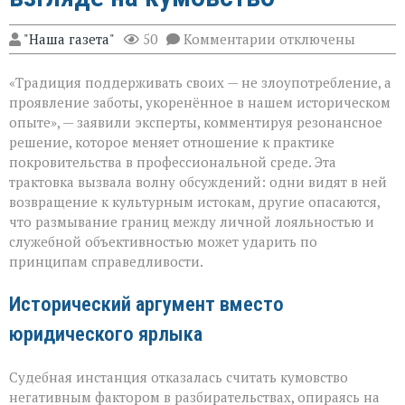
к
"Наша газета"
50
Комментарии
отключены
записи
«Семья — это
«Традиция поддерживать своих — не злоупотребление, а
не
только
проявление заботы, укоренённое в нашем историческом
опора,
опыте», — заявили эксперты, комментируя резонансное
но
решение, которое меняет отношение к практике
и
пропуск?» — о
покровительства в профессиональной среде. Эта
новом
трактовка вызвала волну обсуждений: одни видят в ней
взгляде
возвращение к культурным истокам, другие опасаются,
на
что размывание границ между личной лояльностью и
кумовство
служебной объективностью может ударить по
принципам справедливости.
Исторический аргумент вместо
юридического ярлыка
Судебная инстанция отказалась считать кумовство
негативным фактором в разбирательствах, опираясь на