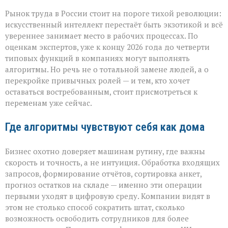
«ИИ
Рынок труда в России стоит на пороге тихой революции:
не
придёт
искусственный интеллект перестаёт быть экзотикой и всё
с
увереннее занимает место в рабочих процессах. По
табличкой
оценкам экспертов, уже к концу 2026 года до четверти
“вы
уволены” — он
типовых функций в компаниях могут выполнять
тихо
алгоритмы. Но речь не о тотальной замене людей, а о
перепишет
перекройке привычных ролей — и тем, кто хочет
правила
оставаться востребованным, стоит присмотреться к
игры»
переменам уже сейчас.
Где алгоритмы чувствуют себя как дома
Бизнес охотно доверяет машинам рутину, где важны
скорость и точность, а не интуиция. Обработка входящих
запросов, формирование отчётов, сортировка анкет,
прогноз остатков на складе — именно эти операции
первыми уходят в цифровую среду. Компании видят в
этом не столько способ сократить штат, сколько
возможность освободить сотрудников для более