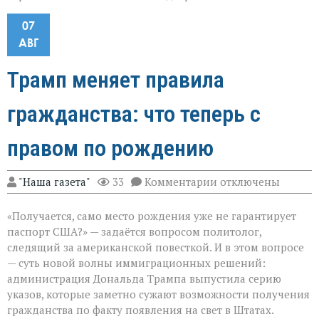
07
АВГ
Трамп меняет правила
гражданства: что теперь с
правом по рождению
к
"Наша газета"
33
Комментарии
отключены
записи
Трамп
«Получается, само место рождения уже не гарантирует
меняет
правила
паспорт США?» — задаётся вопросом политолог,
гражданства:
следящий за американской повесткой. И в этом вопросе
что
— суть новой волны иммиграционных решений:
теперь
с
администрация Дональда Трампа выпустила серию
правом
указов, которые заметно сужают возможности получения
по
гражданства по факту появления на свет в Штатах.
рождению