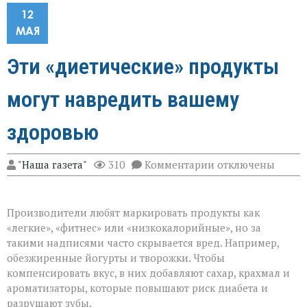
12
МАЯ
Эти «диетические» продукты
могут навредить вашему
здоровью
к
"Наша газета"
310
Комментарии
отключены
записи
Эти
«диетические»
продукты
Производители любят маркировать продукты как
могут
«легкие», «фитнес» или «низкокалорийные», но за
навредить
такими надписями часто скрывается вред. Например,
вашему
здоровью
обезжиренные йогурты и творожки. Чтобы
компенсировать вкус, в них добавляют сахар, крахмал и
ароматизаторы, которые повышают риск диабета и
разрушают зубы.