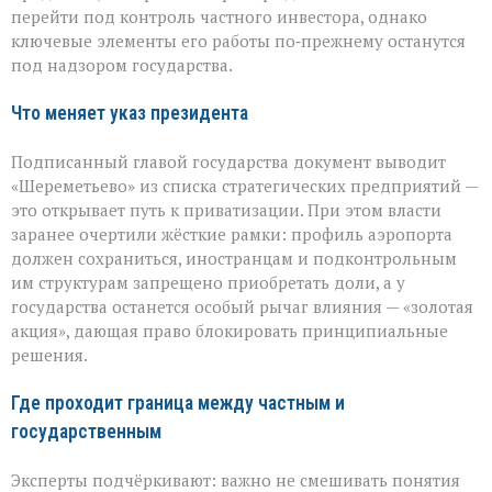
а
перейти под контроль частного инвестора, однако
что
ключевые элементы его работы по‑прежнему останутся
останется
под надзором государства.
у
государства
Что меняет указ президента
Подписанный главой государства документ выводит
«Шереметьево» из списка стратегических предприятий —
это открывает путь к приватизации. При этом власти
заранее очертили жёсткие рамки: профиль аэропорта
должен сохраниться, иностранцам и подконтрольным
им структурам запрещено приобретать доли, а у
государства останется особый рычаг влияния — «золотая
акция», дающая право блокировать принципиальные
решения.
Где проходит граница между частным и
государственным
Эксперты подчёркивают: важно не смешивать понятия