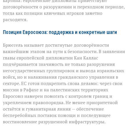
и
картина: европейские дипломаты приветствуют
противоречия
договорённости о разоружении и переходном периоде,
тогда как позиции ключевых игроков заметно
расходятся.
Позиция Евросоюза: поддержка и конкретные шаги
Брюссель называет достигнутые договорённости
важнейшим этапом на пути к безопасности. В заявлении
главы европейской дипломатии Каи Каллас
подчёркивается значимость не только разоружения
негосударственных группировок и вывода израильских
войск, но и налаживания гражданского управления в
секторе. ЕС готов подкрепить слова делами: через свои
миссии в Рафахе и на палестинских территориях
Евросоюз намерен помогать с контролем границ и
укреплением правопорядка. Не менее приоритетной
остаётся и гуманитарная линия — обеспечение
бесперебойных поставок помощи и последующее
восстановление разрушенной инфраструктуры.