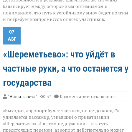
балансирует между осторожным оптимизмом и
пониманием, что путь к устойчивому миру будет долгим
и потребует компромиссов от всех участников.
07
АВГ
«Шереметьево»: что уйдёт в
частные руки, а что останется у
государства
к
"Наша газета"
37
Комментарии
отключены
записи
«Шереметьево»:
«Выходит, аэропорт будет частным, но не до конца?» —
что
уйдёт
удивляется пассажир, узнавший о приватизации
в
«Шереметьево». И в этом недоумении — вся суть
частные
предстоящих перемен: аэропорт действительно может
руки,