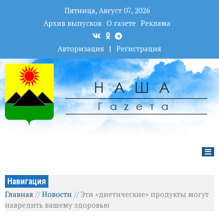
Пятница, Август 07, 2026
Архив выпусков
О газете
Реклама
Авторизация
|
Регистрация
НАША
Гаzета
Навигация
Главная
//
Новости
//
Эти «диетические» продукты могут
навредить вашему здоровью