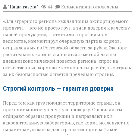
к
"Наша газета"
44
Комментарии
отключены
записи
«Донской
«Для аграрного региона каждая тонна экспортируемого
шрот
выходит
продукта — это не просто груз, а знак доверия к качеству
на
нашей продукции», — отметили в профильном
международный
ведомстве, комментируя очередную партию кормов,
уровень»
отправленных из Ростовской области за рубеж. Экспорт
растительных кормов становится заметной частью
внешнеэкономической повестки региона: спрос на
отечественные кормовые компоненты растёт, а контроль
за их безопасностью остаётся предельно строгим.
Строгий контроль — гарантия доверия
Перед тем как груз покидает территорию страны, он
проходит многоступенчатую проверку. Специалисты
отбирают образцы продукции и направляют их в
аккредитованную лабораторию, где корма исследуют по
параметрам, важным для страны‑импортёра. Такой