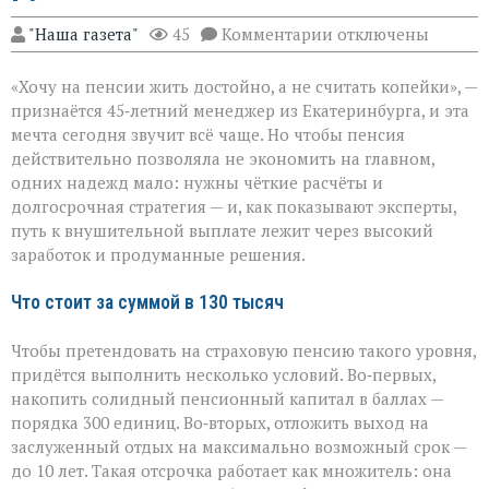
к
"Наша газета"
45
Комментарии
отключены
записи
Пенсия
«Хочу на пенсии жить достойно, а не считать копейки», —
мечты:
что
признаётся 45‑летний менеджер из Екатеринбурга, и эта
нужно,
мечта сегодня звучит всё чаще. Но чтобы пенсия
чтобы
действительно позволяла не экономить на главном,
получать
130
одних надежд мало: нужны чёткие расчёты и
тысяч
долгосрочная стратегия — и, как показывают эксперты,
рублей
путь к внушительной выплате лежит через высокий
заработок и продуманные решения.
Что стоит за суммой в 130 тысяч
Чтобы претендовать на страховую пенсию такого уровня,
придётся выполнить несколько условий. Во‑первых,
накопить солидный пенсионный капитал в баллах —
порядка 300 единиц. Во‑вторых, отложить выход на
заслуженный отдых на максимально возможный срок —
до 10 лет. Такая отсрочка работает как множитель: она