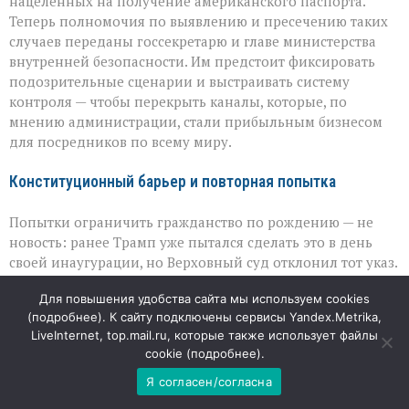
нацеленных на получение американского паспорта.
Теперь полномочия по выявлению и пресечению таких
случаев переданы госсекретарю и главе министерства
внутренней безопасности. Им предстоит фиксировать
подозрительные сценарии и выстраивать систему
контроля — чтобы перекрыть каналы, которые, по
мнению администрации, стали прибыльным бизнесом
для посредников по всему миру.
Конституционный барьер и повторная попытка
Попытки ограничить гражданство по рождению — не
новость: ранее Трамп уже пытался сделать это в день
своей инаугурации, но Верховный суд отклонил тот указ.
Судьи фактически напомнили: 14‑я поправка прямо
Для повышения удобства сайта мы используем cookies
закрепляет право на гражданство для всех, кто родился
(
подробнее
). К сайту подключены сервисы Yandex.Metrika,
на территории страны и находится под её юрисдикцией.
LiveInternet, top.mail.ru, которые также использует файлы
Нынешние распоряжения — это попытка обойти жёсткий
cookie (
подробнее
).
запрет через более узкие категории и делегирование
полномочий, не отменяя норму напрямую.
Я согласен/согласна