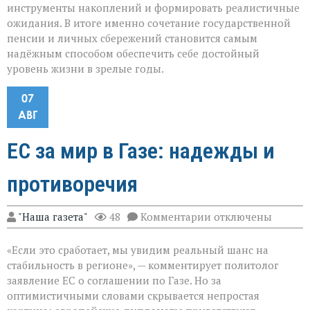
инструменты накоплений и формировать реалистичные
ожидания. В итоге именно сочетание государственной
пенсии и личных сбережений становится самым
надёжным способом обеспечить себе достойный
уровень жизни в зрелые годы.
07
АВГ
ЕС за мир в Газе: надежды и
противоречия
к
"Наша газета"
48
Комментарии
отключены
записи
ЕС
«Если это сработает, мы увидим реальный шанс на
за
мир
стабильность в регионе», — комментирует политолог
в
заявление ЕС о соглашении по Газе. Но за
Газе:
оптимистичными словами скрывается непростая
надежды