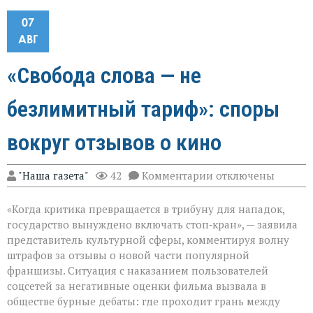
07
АВГ
«Свобода слова — не
безлимитный тариф»: споры
вокруг отзывов о кино
к
"Наша газета"
42
Комментарии
отключены
записи
«Свобода
«Когда критика превращается в трибуну для нападок,
слова — не
безлимитный
государство вынуждено включать стоп‑кран», — заявила
тариф»:
представитель культурной сферы, комментируя волну
споры
штрафов за отзывы о новой части популярной
вокруг
отзывов
франшизы. Ситуация с наказанием пользователей
о
соцсетей за негативные оценки фильма вызвала в
кино
обществе бурные дебаты: где проходит грань между