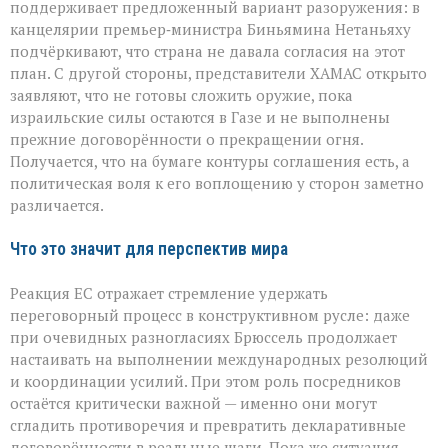
поддерживает предложенный вариант разоружения: в
канцелярии премьер‑министра Биньямина Нетаньяху
подчёркивают, что страна не давала согласия на этот
план. С другой стороны, представители ХАМАС открыто
заявляют, что не готовы сложить оружие, пока
израильские силы остаются в Газе и не выполнены
прежние договорённости о прекращении огня.
Получается, что на бумаге контуры соглашения есть, а
политическая воля к его воплощению у сторон заметно
различается.
Что это значит для перспектив мира
Реакция ЕС отражает стремление удержать
переговорный процесс в конструктивном русле: даже
при очевидных разногласиях Брюссель продолжает
настаивать на выполнении международных резолюций
и координации усилий. При этом роль посредников
остаётся критически важной — именно они могут
сгладить противоречия и превратить декларативные
договорённости в реальные шаги. Пока же ситуация