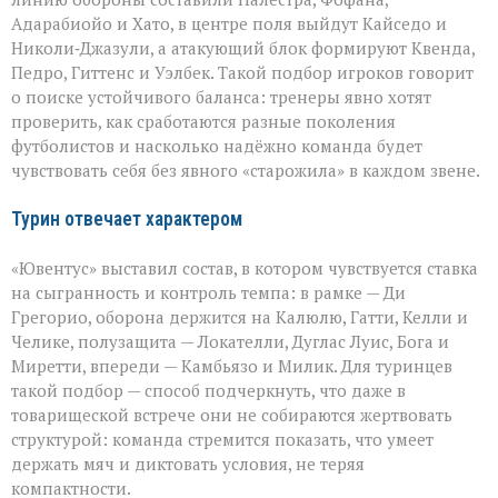
Адарабиойо и Хато, в центре поля выйдут Кайседо и
Николи‑Джазули, а атакующий блок формируют Квенда,
Педро, Гиттенс и Уэлбек. Такой подбор игроков говорит
о поиске устойчивого баланса: тренеры явно хотят
проверить, как сработаются разные поколения
футболистов и насколько надёжно команда будет
чувствовать себя без явного «старожила» в каждом звене.
Турин отвечает характером
«Ювентус» выставил состав, в котором чувствуется ставка
на сыгранность и контроль темпа: в рамке — Ди
Грегорио, оборона держится на Калюлю, Гатти, Келли и
Челике, полузащита — Локателли, Дуглас Луис, Бога и
Миретти, впереди — Камбьязо и Милик. Для туринцев
такой подбор — способ подчеркнуть, что даже в
товарищеской встрече они не собираются жертвовать
структурой: команда стремится показать, что умеет
держать мяч и диктовать условия, не теряя
компактности.