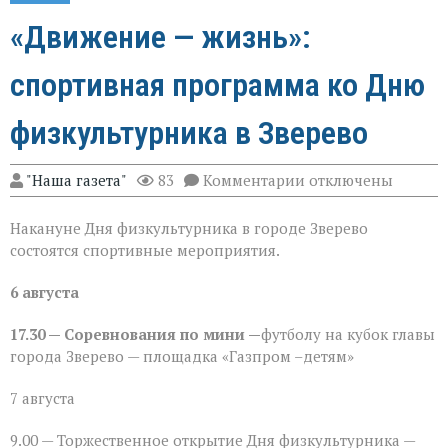
«Движение — жизнь»:
спортивная программа ко Дню
физкультурника в Зверево
к
"Наша газета"
83
Комментарии
отключены
записи
«Движение — жизнь
Накануне Дня физкультурника в городе Зверево
спортивная
программа
состоятся спортивные мероприятия.
ко
Дню
6 августа
физкультурника
в
Зверево
17.30 — Соревнования по мини —
футболу на кубок главы
города Зверево — площадка «Газпром –детям»
7 августа
9.00 — Торжественное открытие Дня физкультурника —