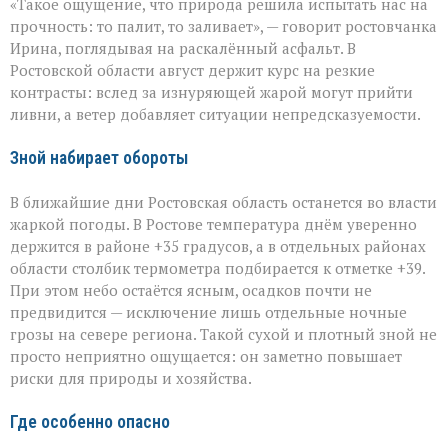
«Такое ощущение, что природа решила испытать нас на
на
Дону:
прочность: то палит, то заливает», — говорит ростовчанка
между
Ирина, поглядывая на раскалённый асфальт. В
зноем
Ростовской области август держит курс на резкие
и
грозами
контрасты: вслед за изнуряющей жарой могут прийти
ливни, а ветер добавляет ситуации непредсказуемости.
Зной набирает обороты
В ближайшие дни Ростовская область останется во власти
жаркой погоды. В Ростове температура днём уверенно
держится в районе +35 градусов, а в отдельных районах
области столбик термометра подбирается к отметке +39.
При этом небо остаётся ясным, осадков почти не
предвидится — исключение лишь отдельные ночные
грозы на севере региона. Такой сухой и плотный зной не
просто неприятно ощущается: он заметно повышает
риски для природы и хозяйства.
Где особенно опасно