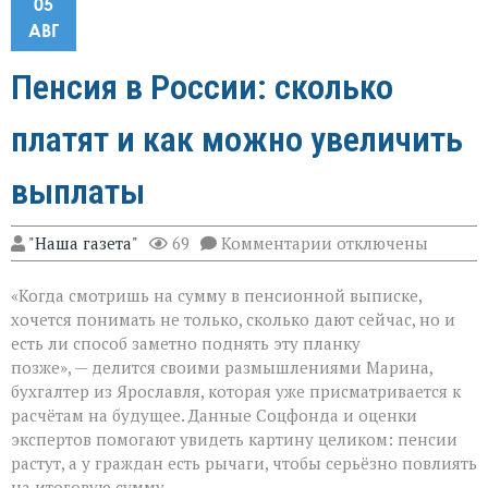
05
АВГ
Пенсия в России: сколько
платят и как можно увеличить
выплаты
к
"Наша газета"
69
Комментарии
отключены
записи
Пенсия
«Когда смотришь на сумму в пенсионной выписке,
в
России:
хочется понимать не только, сколько дают сейчас, но и
сколько
есть ли способ заметно поднять эту планку
платят
позже», — делится своими размышлениями Марина,
и
как
бухгалтер из Ярославля, которая уже присматривается к
можно
расчётам на будущее. Данные Соцфонда и оценки
увеличить
экспертов помогают увидеть картину целиком: пенсии
выплаты
растут, а у граждан есть рычаги, чтобы серьёзно повлиять
на итоговую сумму.