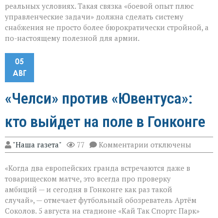
реальных условиях. Такая связка «боевой опыт плюс
управленческие задачи» должна сделать систему
снабжения не просто более бюрократически стройной, а
по-настоящему полезной для армии.
05
АВГ
«Челси» против «Ювентуса»:
кто выйдет на поле в Гонконге
к
"Наша газета"
77
Комментарии
отключены
записи
«Челси»
«Когда два европейских гранда встречаются даже в
против
«Ювентуса»:
товарищеском матче, это всегда про проверку
кто
амбиций — и сегодня в Гонконге как раз такой
выйдет
случай», — отмечает футбольный обозреватель Артём
на
поле
Соколов. 5 августа на стадионе «Кай Так Спортс Парк»