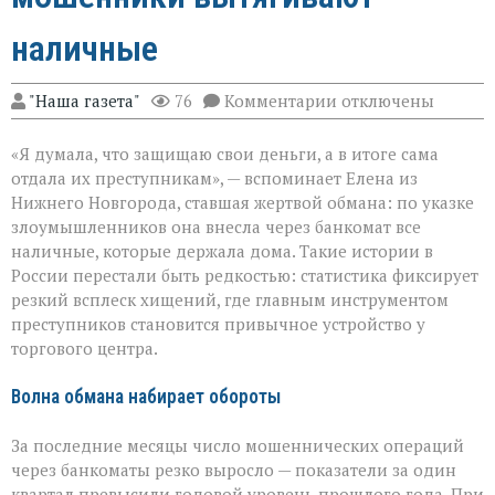
наличные
к
"Наша газета"
76
Комментарии
отключены
записи
Банкомат
«Я думала, что защищаю свои деньги, а в итоге сама
как
ловушка:
отдала их преступникам», — вспоминает Елена из
как
Нижнего Новгорода, ставшая жертвой обмана: по указке
мошенники
злоумышленников она внесла через банкомат все
вытягивают
наличные
наличные, которые держала дома. Такие истории в
России перестали быть редкостью: статистика фиксирует
резкий всплеск хищений, где главным инструментом
преступников становится привычное устройство у
торгового центра.
Волна обмана набирает обороты
За последние месяцы число мошеннических операций
через банкоматы резко выросло — показатели за один
квартал превысили годовой уровень прошлого года. При