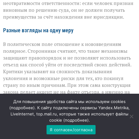
неотвратимости ответственности: если человек признан
виновным по решению суда, он не должен получать
преимущества за счёт нахождения вне юрисдикции.
Разные взгляды на одну меру
В политическом поле отношение к нововведениям
полярное. Сторонники считают, что такие механизмы
защищают правопорядок и не позволяют использовать
отъезд как способ уйти от последствий своих действий.
Критики указывают на сложность доказывания
уклонения и возможные риски для тех, кто покинул
страну по иным причинам. При этом сама конструкция
закона делает акцент не на факте отъезда, а именно на
уклонении от исполнения уже вступивших в силу
Для повышения удобства сайта мы используем cookies
судебных актов.
(
подробнее
). К сайту подключены сервисы Yandex.Metrika,
LiveInternet, top.mail.ru, которые также использует файлы
Таким образом, новый пакет законов — это попытка
cookie (
подробнее
).
выстроить правовые рамки для ситуации, когда
Я согласен/согласна
физическое расстояние не должно становиться