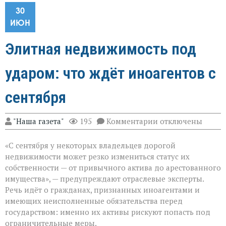
30
ИЮН
Элитная недвижимость под
ударом: что ждёт иноагентов с
сентября
к
"Наша газета"
195
Комментарии
отключены
записи
Элитная
«С сентября у некоторых владельцев дорогой
недвижимость
под
недвижимости может резко измениться статус их
ударом:
собственности — от привычного актива до арестованного
что
имущества», — предупреждают отраслевые эксперты.
ждёт
иноагентов
Речь идёт о гражданах, признанных иноагентами и
с
имеющих неисполненные обязательства перед
сентября
государством: именно их активы рискуют попасть под
ограничительные меры.