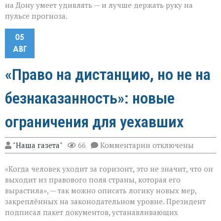
на Дону умеет удивлять — и лучше держать руку на
пульсе прогноза.
05
АВГ
«Право на дистанцию, но не на
безнаказанность»: новые
ограничения для уехавших
к
"Наша газета"
66
Комментарии
отключены
записи
«Право
«Когда человек уходит за горизонт, это не значит, что он
на
дистанцию,
выходит из правового поля страны, которая его
но
вырастила», — так можно описать логику новых мер,
не
закреплённых на законодательном уровне. Президент
на
безнаказанность»:
подписал пакет документов, устанавливающих
новые