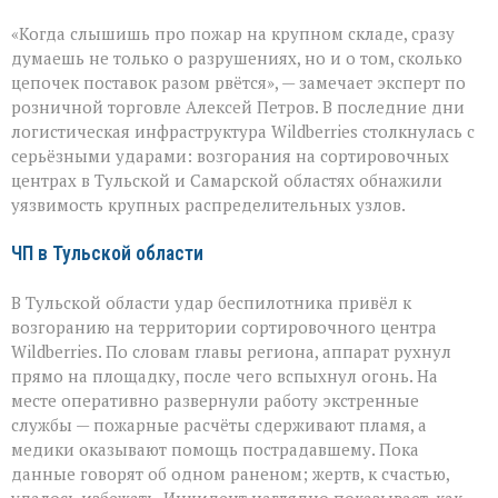
Удар
«Когда слышишь про пожар на крупном складе, сразу
по
логистике:
думаешь не только о разрушениях, но и о том, сколько
пожары
цепочек поставок разом рвётся», — замечает эксперт по
на
розничной торговле Алексей Петров. В последние дни
складах
Wildberries
логистическая инфраструктура Wildberries столкнулась с
серьёзными ударами: возгорания на сортировочных
центрах в Тульской и Самарской областях обнажили
уязвимость крупных распределительных узлов.
ЧП в Тульской области
В Тульской области удар беспилотника привёл к
возгоранию на территории сортировочного центра
Wildberries. По словам главы региона, аппарат рухнул
прямо на площадку, после чего вспыхнул огонь. На
месте оперативно развернули работу экстренные
службы — пожарные расчёты сдерживают пламя, а
медики оказывают помощь пострадавшему. Пока
данные говорят об одном раненом; жертв, к счастью,