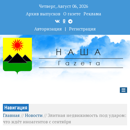
Четверг, Август 06, 2026
Архив выпусков
О газете
Реклама
Авторизация
|
Регистрация
НАША
Гаzета
Навигация
Главная
//
Новости
//
Элитная недвижимость под ударом:
что ждёт иноагентов с сентября