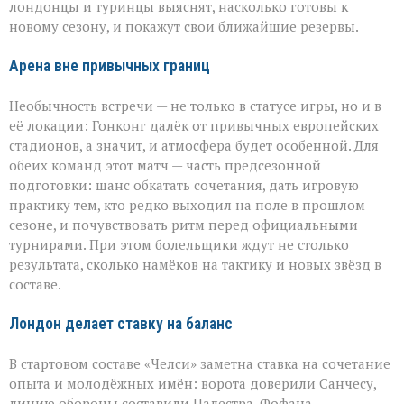
в
лондонцы и туринцы выяснят, насколько готовы к
Гонконге
новому сезону, и покажут свои ближайшие резервы.
Арена вне привычных границ
Необычность встречи — не только в статусе игры, но и в
её локации: Гонконг далёк от привычных европейских
стадионов, а значит, и атмосфера будет особенной. Для
обеих команд этот матч — часть предсезонной
подготовки: шанс обкатать сочетания, дать игровую
практику тем, кто редко выходил на поле в прошлом
сезоне, и почувствовать ритм перед официальными
турнирами. При этом болельщики ждут не столько
результата, сколько намёков на тактику и новых звёзд в
составе.
Лондон делает ставку на баланс
В стартовом составе «Челси» заметна ставка на сочетание
опыта и молодёжных имён: ворота доверили Санчесу,
линию обороны составили Палестра, Фофана,