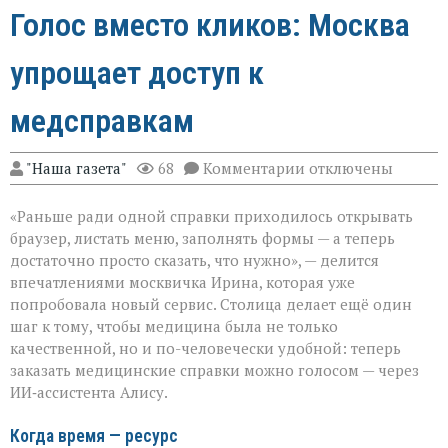
Голос вместо кликов: Москва
упрощает доступ к
медсправкам
к
"Наша газета"
68
Комментарии
отключены
записи
Голос
«Раньше ради одной справки приходилось открывать
вместо
кликов:
браузер, листать меню, заполнять формы — а теперь
Москва
достаточно просто сказать, что нужно», — делится
упрощает
впечатлениями москвичка Ирина, которая уже
доступ
к
попробовала новый сервис. Столица делает ещё один
медсправкам
шаг к тому, чтобы медицина была не только
качественной, но и по-человечески удобной: теперь
заказать медицинские справки можно голосом — через
ИИ‑ассистента Алису.
Когда время — ресурс