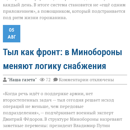
каждый день. В итоге система становится не «ещё одним
приложением», а помощником, который подстраивается
под ритм жизни горожанина.
05
АВГ
Тыл как фронт: в Минобороны
меняют логику снабжения
к
"Наша газета"
72
Комментарии
отключены
записи
Тыл
«Когда речь идёт о поддержке армии, нет
как
фронт:
второстепенных задач — тыл сегодня решает исход
в
операций не меньше, чем передовые
Минобороны
подразделения», — подчёркивает военный эксперт
меняют
логику
Дмитрий Фёдоров. В структуре Минобороны назревают
снабжения
заметные перемены: президент Владимир Путин