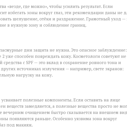
а «везде, где можно», чтобы усилить результат. Если
ит избегать зоны вокруг глаз, эти рекомендации даны не д
овать шелушение, отёки и раздражение. Грамотный уход — 
ние в нужную зону и соблюдение границ.
 пасмурные дни защита не нужна. Это опасное заблуждение:
 2 уже способен повреждать кожу. Косметологи советуют не
 средства с SPF — это вклад в сохранение ровного тона и
 других источниках излучения — например, свете экранов:
ельную нагрузку на кожу.
и усваивает полезные компоненты. Если оставить на лице
ен веществ замедляется, а полезные вещества просто не мо
ие вечерним очищением быстро сказывается на внешнем вид
щины появляются раньше. Особенно уязвима зона вокруг
 баз под макияж.