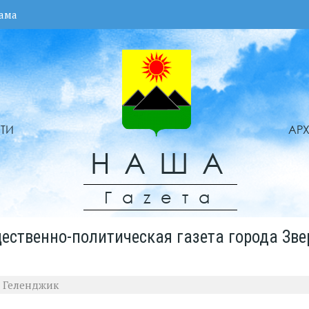
ама
ТИ
АР
НАША
Гаzета
ественно-политическая газета города Зве
 Геленджик