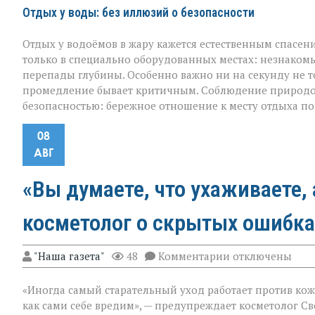
Отдых у воды: без иллюзий о безопасности
Отдых у водоёмов в жару кажется естественным спасен
только в специально оборудованных местах: незнакомы
перепады глубины. Особенно важно ни на секунду не те
промедление бывает критичным. Соблюдение природоо
безопасностью: бережное отношение к месту отдыха п
08
АВГ
«Вы думаете, что ухаживаете, 
косметолог о скрытых ошибка
к
"Наша газета"
48
Комментарии
отключены
записи
«Вы
«Иногда самый старательный уход работает против кож
думаете,
что
как сами себе вредим», — предупреждает косметолог Св