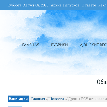
Суббота, Август 08, 2026
Архив выпусков
О газете
Рекл
ГЛАВНАЯ
РУБРИКИ
ДОНСКИЕ ВЕС
Общ
Навигация
Главная
//
Новости
//
Дроны ВСУ атаковали