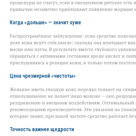
ухаживаете,
процедуры не спасут, если в ежедневном ритуале есть 
а
привычки незаметно приближают появление морщин и
на
деле
ускоряете
Когда «дольше» — значит хуже
старение»:
косметолог
Распространённое заблуждение: если средство полезно,
о
скрытых
деле кожа ведёт себя иначе: сначала она впитывает влаг
ошибках
маски или патча. В результате вместо глубокого увла
в
обращаться с активными составами вроде кислот и пи
уходе
прислушиваясь к реакции кожи, и только потом постеп
Цена чрезмерной «чистоты»
Желание иметь гладкую кожу нередко толкает на слишк
отшелушивание не делает лицо моложе — оно разрушает
раздражению и внешним воздействиям. Оптимальный рит
рекомендациям производителя. Эти указания на упаковк
которые знают, при какой частоте средство работает б
Точность важнее щедрости