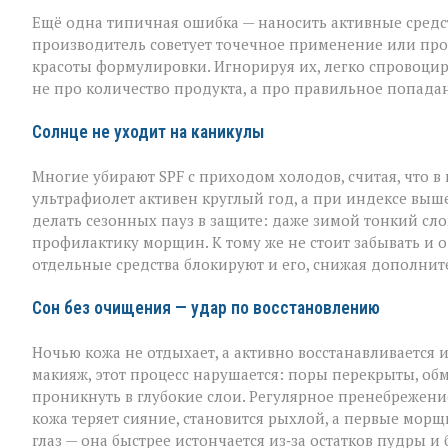
Ещё одна типичная ошибка — наносить активные средств
производитель советует точечное применение или прос
красоты формулировки. Игнорируя их, легко спровоцир
не про количество продукта, а про правильное попада
Солнце не уходит на каникулы
Многие убирают SPF с приходом холодов, считая, что в
ультрафиолет активен круглый год, а при индексе выше
делать сезонных пауз в защите: даже зимой тонкий слой
профилактику морщин. К тому же не стоит забывать и о
отдельные средства блокируют и его, снижая дополнит
Сон без очищения — удар по восстановлению
Ночью кожа не отдыхает, а активно восстанавливается 
макияж, этот процесс нарушается: поры перекрыты, обм
проникнуть в глубокие слои. Регулярное пренебрежен
кожа теряет сияние, становится рыхлой, а первые мор
глаз — она быстрее истончается из‑за остатков пудры и