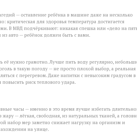
агедий — оставление ребёнка в машине даже на несколько
о: критическая для здоровья температура достигается
ми. В МВД подчёркивают: никакая спешка или «дело на пят
 из авто — ребёнок должен быть с вами.
ть её нужно грамотно. Лучше пить воду регулярно, небольш
голь в такую погоду — не просто плохой выбор, а реальная
вляться с перегревом. Даже напитки с невысоким градусом в
 повысить риск теплового удара.
вные часы — именно в это время лучше избегать длительно
жару — лёгкая, свободная, из натуральных тканей, а голов
стой набор мер заметно снижает нагрузку на организм и
нахождении на улице.