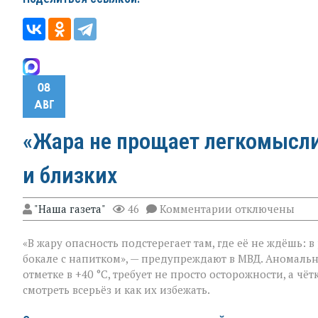
08
АВГ
«Жара не прощает легкомыслия
и близких
к
"Наша газета"
46
Комментарии
отключены
записи
«Жара
«В жару опасность подстерегает там, где её не ждёшь: 
не
прощает
бокале с напитком», — предупреждают в МВД. Аномальн
легкомыслия»:
отметке в +40 °C, требует не просто осторожности, а ч
МВД — о
смотреть всерьёз и как их избежать.
том,
как
уберечь