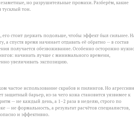
незаметные, но разрушительные промахи. Разберём, какие
 тусклый тон.
 его стоит держать подольше, чтобы эффект был сильнее. Н
у, а спустя время начинает отдавать её обратно — в состав
жнения получается обезвоживание. Особенно осторожно нужн
лингов: начинать лучше с минимального времени,
енно увеличивать экспозицию.
ом частое использование скрабов и пилингов. Но агрессив
 защитный барьер, из‑за чего кожа становится уязвимее к
м — не каждый день, а 1–2 раза в неделю, строго по
е — не формальность, а результат расчётов специалистов,
езопасно и эффективно.