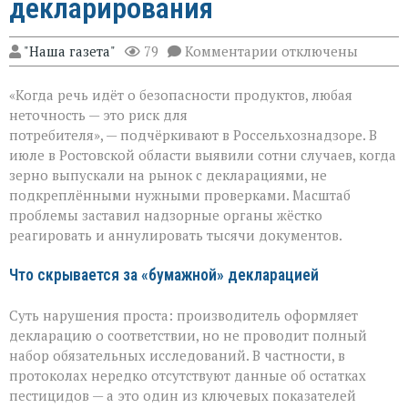
декларирования
к
"Наша газета"
79
Комментарии
отключены
записи
Зерно
«Когда речь идёт о безопасности продуктов, любая
под
прицелом:
неточность — это риск для
в
потребителя», — подчёркивают в Россельхознадзоре. В
Ростовской
июле в Ростовской области выявили сотни случаев, когда
области
вскрыли
зерно выпускали на рынок с декларациями, не
массовые
подкреплёнными нужными проверками. Масштаб
нарушения
проблемы заставил надзорные органы жёстко
декларирования
реагировать и аннулировать тысячи документов.
Что скрывается за «бумажной» декларацией
Суть нарушения проста: производитель оформляет
декларацию о соответствии, но не проводит полный
набор обязательных исследований. В частности, в
протоколах нередко отсутствуют данные об остатках
пестицидов — а это один из ключевых показателей