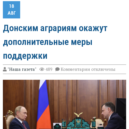
18
АВГ
Донским аграриям окажут
дополнительные меры
поддержки
к
"Наша газета"
489
Комментарии
отключены
записи
Донским
аграриям
окажут
дополнительные
меры
поддержки