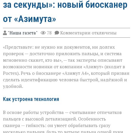
за секунды»: новый биосканер
от «Азимута»
к
"Наша газета"
78
Комментарии
отключены
записи
«Теперь
«Представьте: не нужно ни документов, ни долгих
личность
подтвердят
проверок — достаточно приложить пальцы, и система
за
мгновенно скажет, кто вы», — так эксперты описывают
секунды»:
возможности новинки от компании «Азимут» (входит в
новый
биосканер
Ростех). Речь о биосканере «Азимут А4», который призван
от
сделать идентификацию человека быстрой, надёжной и
«Азимута»
удобной.
Как устроена технология
В основе работы устройства — считывание отпечатков
пальцев с высокой детализацией. Особенность
сканера — гибкость: он умеет обрабатывать сразу
несколько пальцев, будь то четыре пальца одной руки