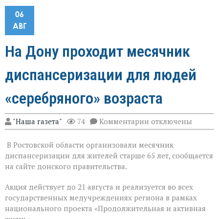
06
АВГ
На Дону проходит месячник
диспансеризации для людей
«серебряного» возраста
к
"Наша газета"
74
Комментарии
отключены
записи
На
В Ростовской области организовали месячник
Дону
проходит
диспансеризации для жителей старше 65 лет, сообщается
месячник
на сайте донского правительства.
диспансеризации
для
Акция действует до 21 августа и реализуется во всех
людей
«серебряного»
государственных медучреждениях региона в рамках
возраста
национального проекта «Продолжительная и активная
жизнь».