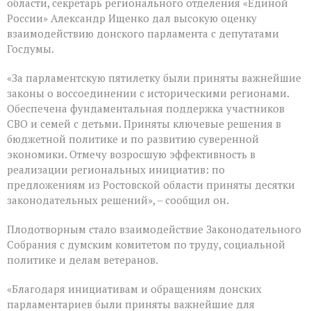
Думе
области, секретарь регионального отделения «Единой
России
России» Александр Ищенко дал высокую оценку
состоялось
взаимодействию донского парламента с депутатами
заключительное
пленарное
Госдумы.
заседание
весенней
«За парламентскую пятилетку были приняты важнейшие
сессии,
законы о воссоединении с историческими регионами.
ставшее
последним
Обеспечена фундаментальная поддержка участников
для
СВО и семей с детьми. Приняты ключевые решения в
VIII
бюджетной политике и по развитию суверенной
созыва
экономики. Отмечу возросшую эффективность в
реализации региональных инициатив: по
предложениям из Ростовской области приняты десятки
законодательных решений», – сообщил он.
Плодотворным стало взаимодействие Законодательного
Собрания с думским комитетом по труду, социальной
политике и делам ветеранов.
«Благодаря инициативам и обращениям донских
парламентариев были приняты важнейшие для