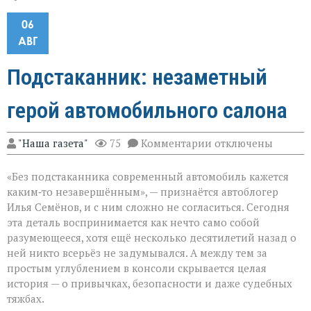
06
АВГ
Подстаканник: незаметный
герой автомобильного салона
к
"Наша газета"
75
Комментарии
отключены
записи
Подстаканник:
«Без подстаканника современный автомобиль кажется
незаметный
герой
каким‑то незавершённым», — признаётся автоблогер
автомобильного
Илья Семёнов, и с ним сложно не согласиться. Сегодня
салона
эта деталь воспринимается как нечто само собой
разумеющееся, хотя ещё несколько десятилетий назад о
ней никто всерьёз не задумывался. А между тем за
простым углублением в консоли скрывается целая
история — о привычках, безопасности и даже судебных
тяжбах.