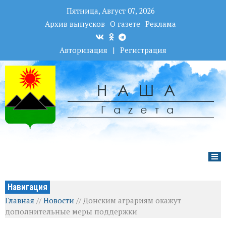
Пятница, Август 07, 2026
Архив выпусков
О газете
Реклама
Авторизация
|
Регистрация
НАША
Гаzета
Навигация
Главная
//
Новости
//
Донским аграриям окажут
дополнительные меры поддержки