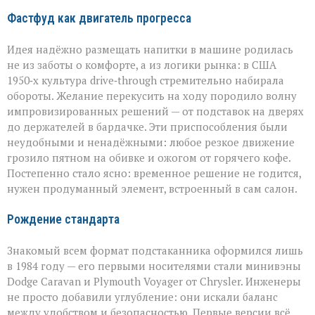
Фастфуд как двигатель прогресса
Идея надёжно размещать напитки в машине родилась
не из заботы о комфорте, а из логики рынка: в США
1950‑х культура drive‑through стремительно набирала
обороты. Желание перекусить на ходу породило волну
импровизированных решений — от подставок на дверях
до держателей в бардачке. Эти приспособления были
неудобными и ненадёжными: любое резкое движение
грозило пятном на обивке и ожогом от горячего кофе.
Постепенно стало ясно: временное решение не годится,
нужен продуманный элемент, встроенный в сам салон.
Рождение стандарта
Знакомый всем формат подстаканника оформился лишь
в 1984 году — его первыми носителями стали минивэны
Dodge Caravan и Plymouth Voyager от Chrysler. Инженеры
не просто добавили углубление: они искали баланс
между удобством и безопасностью. Первые версии всё