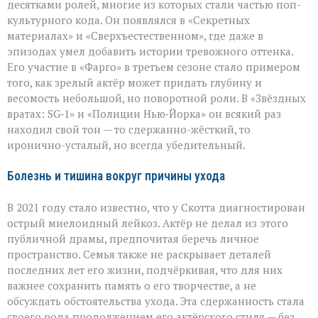
десятками ролей, многие из которых стали частью поп-
культурного кода. Он появлялся в «Секретных
материалах» и «Сверхъестественном», где даже в
эпизодах умел добавить истории тревожного оттенка.
Его участие в «Фарго» в третьем сезоне стало примером
того, как зрелый актёр может придать глубину и
весомость небольшой, но поворотной роли. В «Звёздных
вратах: SG‑1» и «Полиции Нью‑Йорка» он всякий раз
находил свой тон — то сдержанно-жёсткий, то
иронично-усталый, но всегда убедительный.
Болезнь и тишина вокруг причины ухода
В 2021 году стало известно, что у Скотта диагностирован
острый миелоидный лейкоз. Актёр не делал из этого
публичной драмы, предпочитая беречь личное
пространство. Семья также не раскрывает деталей
последних лет его жизни, подчёркивая, что для них
важнее сохранить память о его творчестве, а не
обсуждать обстоятельства ухода. Эта сдержанность стала
своего рода продолжением его актёрского стиля — без