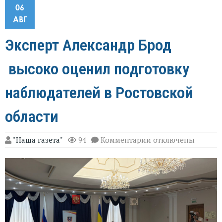
06
АВГ
Эксперт Александр Брод
высоко оценил подготовку
наблюдателей в Ростовской
области
к
"Наша газета"
94
Комментарии
отключены
записи
Эксперт
Александр
Брод
высоко
оценил
подготовку
наблюдателей
в