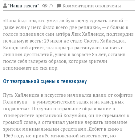
к
"Наша газета"
77
Комментарии
отключены
записи
«Он
«Папа был тем, кто умел любую сцену сделать живой —
умел
делать
даже если у него было всего две реплики», — с болью в
второстепенное
голосе поделился сын актёра Люк Хайлендс, подтвердив
незабываемым»:
печальную весть: 29 июля не стало Скотта Хайлендса.
ушёл
Скотт
Канадский артист, чья карьера растянулась на пять с
Хайлендс
лишним десятилетий, ушёл в возрасте 83 лет, оставив
после себя галерею образов, которые зрители
вспоминают до сих пор.
От театральной сцены к телеэкрану
Путь Хайлендса в искусстве начинался вдали от софитов
Голливуда — в университетских залах и на камерных
подмостках. Получив театральное образование в
Университете Британской Колумбии, он не стремился к
громкой славе, а оттачивал умение держать внимание
зрителя минимальными средствами. Дебют в кино в
1969 году не принёс мгновенной известности, но