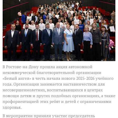
АНО
«Белый
Ангел»
помогают
воспитанникам
центров
помощи
детям
В Ростове-на-Дону прошла акция автономной
некоммерческой благотворительной организации
«Белый ангел» в честь начала нового 2025-2026 учебного
года. Организация занимается наставничеством для
несовершеннолетних, воспитывающихся в центрах
помощи детям и других подобных организациях, а также
профориентацией этих ребят и детей с ограничениями
здоровья.
В мероприятии приняли участие председатель