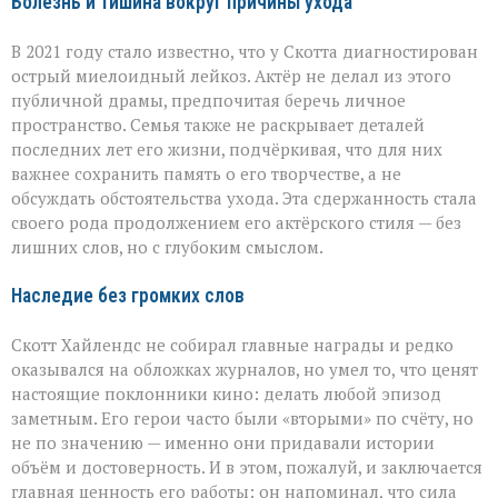
Болезнь и тишина вокруг причины ухода
В 2021 году стало известно, что у Скотта диагностирован
острый миелоидный лейкоз. Актёр не делал из этого
публичной драмы, предпочитая беречь личное
пространство. Семья также не раскрывает деталей
последних лет его жизни, подчёркивая, что для них
важнее сохранить память о его творчестве, а не
обсуждать обстоятельства ухода. Эта сдержанность стала
своего рода продолжением его актёрского стиля — без
лишних слов, но с глубоким смыслом.
Наследие без громких слов
Скотт Хайлендс не собирал главные награды и редко
оказывался на обложках журналов, но умел то, что ценят
настоящие поклонники кино: делать любой эпизод
заметным. Его герои часто были «вторыми» по счёту, но
не по значению — именно они придавали истории
объём и достоверность. И в этом, пожалуй, и заключается
главная ценность его работы: он напоминал, что сила