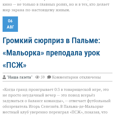
кино — не только в главных ролях, но и в тех, кто делает
мир экрана по-настоящему живым.
06
АВГ
Громкий сюрприз в Пальме:
«Мальорка» преподала урок
«ПСЖ»
к
"Наша газета"
59
Комментарии
отключены
записи
Громкий
«Когда гранд проигрывает 0:3 в товарищеской игре, это
сюрприз
в
не просто неудачный вечер — это повод всерьёз
Пальме:
задуматься о балансе команды», — отмечает футбольный
«Мальорка»
обозреватель Игорь Селезнёв. В Пальма‑де‑Мальорке
преподала
урок
местный клуб уверенно переиграл «ПСЖ», показав, что