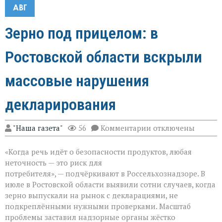
АВГ
Зерно под прицелом: в
Ростовской области вскрыли
массовые нарушения
декларирования
к
"Наша газета"
56
Комментарии
отключены
записи
Зерно
«Когда речь идёт о безопасности продуктов, любая
под
прицелом:
неточность — это риск для
в
потребителя», — подчёркивают в Россельхознадзоре. В
Ростовской
июле в Ростовской области выявили сотни случаев, когда
области
вскрыли
зерно выпускали на рынок с декларациями, не
массовые
подкреплёнными нужными проверками. Масштаб
нарушения
проблемы заставил надзорные органы жёстко
декларирования