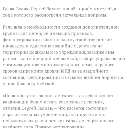
Глава
Глава Гуково Сергей Залиев провёл приём жителей, в
Гуково
Сергей
ходе которого рассмотрели актуальные вопросы.
Залиев
провёл
Речь шла о необходимости создания дополнительной
приём
группы для детей, не имеющих прививок,
жителей
финансировании работ по благоустройству детских
площадок и удалению аварийных деревьев на
территории дошкольного учреждения, засыпке ямы
рядом с контейнерной площадкой, выборе управляющей
организации для многоквартирного дома, переносе
сроков капремонта кровли МКД из‑за аварийного
состояния, грейдировании и отсыпке щебнем дороги на
улице Красноармейской.
«По вопросу посещения детского сада ребёнком без
вакцинации будем искать возможные решения, —
отметил Сергей Залиев. — Что касается состояния
образовательных учреждений, планирую лично
побывать в школах и детских садах до старта нового
учебного года. Прямое регулирование