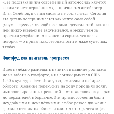
«Без подстаканника современный автомобиль кажется
незаметный
герой
каким‑то незавершённым», — признаётся автоблогер
автомобильного
Илья Семёнов, и с ним сложно не согласиться. Сегодня
салона
эта деталь воспринимается как нечто само собой
разумеющееся, хотя ещё несколько десятилетий назад о
ней никто всерьёз не задумывался. А между тем за
простым углублением в консоли скрывается целая
история — о привычках, безопасности и даже судебных
тяжбах.
Фастфуд как двигатель прогресса
Идея надёжно размещать напитки в машине родилась
не из заботы о комфорте, а из логики рынка: в США
1950‑х культура drive‑through стремительно набирала
обороты. Желание перекусить на ходу породило волну
импровизированных решений — от подставок на дверях
до держателей в бардачке. Эти приспособления были
неудобными и ненадёжными: любое резкое движение
грозило пятном на обивке и ожогом от горячего кофе.
Постепенно стало ясно: временное решение не годится,