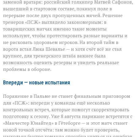
заменой вратаря: российский голкипер Матвей Сафонов,
вышедший в стартовом составе, покинул поле в
перерыве после двух пропущенных мячей. Решение
тренеров «ПСЖ» выглядело закономерным: в
товарищеских матчах именно такие моменты
используют, чтобы протестировать разные варианты и
не рисковать здоровьем игроков. На второй тайм в
ворота встал Люка Шевалье — и хотя счёт всё же стал
крупнее, для тренерского штаба важнее была
возможность оценить резервы и увидеть реальные
проблемы в обороне.
Впереди — новые испытания
Поражение в Пальме не станет финальным приговором
для «ПСЖ»: впереди у команды ещё несколько
контрольных встреч, которые помогут скорректировать
подготовку к сезону. Уже 8 августа парижане встретятся с
«Манчестер Юнайтед» в Гётеборге — и этот матч станет
новой точкой отсчёта: там можно будет проверить,
насколько быстро команда способна учиться на ошибках.