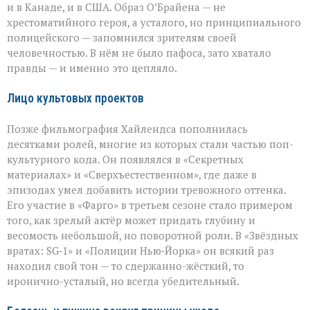
и в Канаде, и в США. Образ О’Брайена — не
хрестоматийного героя, а усталого, но принципиального
полицейского — запомнился зрителям своей
человечностью. В нём не было пафоса, зато хватало
правды — и именно это цепляло.
Лицо культовых проектов
Позже фильмография Хайлендса пополнилась
десятками ролей, многие из которых стали частью поп-
культурного кода. Он появлялся в «Секретных
материалах» и «Сверхъестественном», где даже в
эпизодах умел добавить истории тревожного оттенка.
Его участие в «Фарго» в третьем сезоне стало примером
того, как зрелый актёр может придать глубину и
весомость небольшой, но поворотной роли. В «Звёздных
вратах: SG‑1» и «Полиции Нью‑Йорка» он всякий раз
находил свой тон — то сдержанно-жёсткий, то
иронично-усталый, но всегда убедительный.