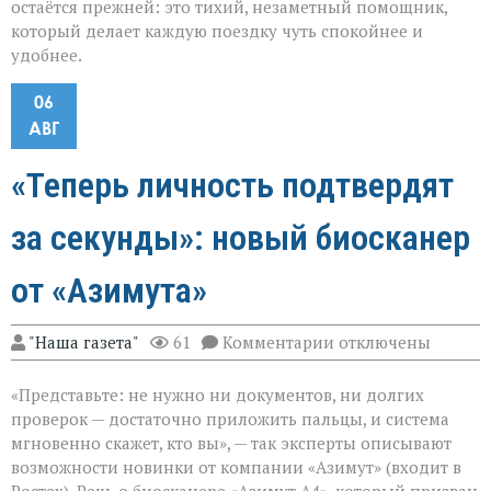
остаётся прежней: это тихий, незаметный помощник,
который делает каждую поездку чуть спокойнее и
удобнее.
06
АВГ
«Теперь личность подтвердят
за секунды»: новый биосканер
от «Азимута»
к
"Наша газета"
61
Комментарии
отключены
записи
«Теперь
«Представьте: не нужно ни документов, ни долгих
личность
подтвердят
проверок — достаточно приложить пальцы, и система
за
мгновенно скажет, кто вы», — так эксперты описывают
секунды»:
возможности новинки от компании «Азимут» (входит в
новый
биосканер
Ростех). Речь о биосканере «Азимут А4», который призван