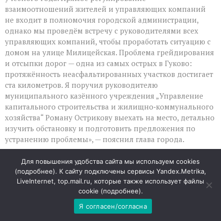
взаимоотношений жителей и управляющих компаний
не входит в полномочия городской администрации,
однако мы проведём встречу с руководителями всех
управляющих компаний, чтобы проработать ситуацию с
домом на улице Милицейская. Проблема грейдирования
и отсыпки дорог — одна из самых острых в Гуково:
протяжённость неасфальтированных участков достигает
ста километров. Я поручил руководителю
муниципального казённого учреждения „Управление
капитального строительства и жилищно‑коммунального
хозяйства“ Роману Острикову выехать на место, детально
изучить обстановку и подготовить предложения по
устранению проблемы», — пояснил глава города.
К сведению, жители Гуково могут записаться на личный
Для повышения удобства сайта мы используем cookies
приём по телефону: 8 (86361) 5‑48‑61.
(
подробнее
). К сайту подключены сервисы Yandex.Metrika,
LiveInternet, top.mail.ru, которые также использует файлы
Мария Крайняя
cookie (
подробнее
).
Я согласен/согласна
06