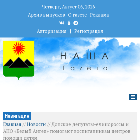
Четверг, Август 06, 2026
Архив выпусков
О газете
Реклама
Авторизация
|
Регистрация
НАША
Гаzета
Навигация
Главная
//
Новости
//
Донские депутаты-единороссы и
АНО «Белый Ангел» помогают воспитанникам центров
помощи детям