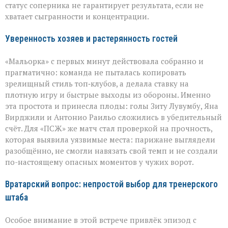
«ПСЖ»
статус соперника не гарантирует результата, если не
хватает сыгранности и концентрации.
Уверенность хозяев и растерянность гостей
«Мальорка» с первых минут действовала собранно и
прагматично: команда не пыталась копировать
зрелищный стиль топ‑клубов, а делала ставку на
плотную игру и быстрые выходы из обороны. Именно
эта простота и принесла плоды: голы Зиту Лувумбу, Яна
Вирджили и Антонио Раильо сложились в убедительный
счёт. Для «ПСЖ» же матч стал проверкой на прочность,
которая выявила уязвимые места: парижане выглядели
разобщённо, не смогли навязать свой темп и не создали
по-настоящему опасных моментов у чужих ворот.
Вратарский вопрос: непростой выбор для тренерского
штаба
Особое внимание в этой встрече привлёк эпизод с