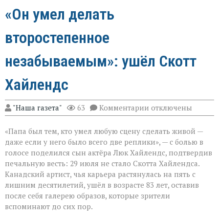
«Он умел делать
второстепенное
незабываемым»: ушёл Скотт
Хайлендс
к
"Наша газета"
63
Комментарии
отключены
записи
«Он
«Папа был тем, кто умел любую сцену сделать живой —
умел
делать
даже если у него было всего две реплики», — с болью в
второстепенное
голосе поделился сын актёра Люк Хайлендс, подтвердив
незабываемым»:
печальную весть: 29 июля не стало Скотта Хайлендса.
ушёл
Скотт
Канадский артист, чья карьера растянулась на пять с
Хайлендс
лишним десятилетий, ушёл в возрасте 83 лет, оставив
после себя галерею образов, которые зрители
вспоминают до сих пор.