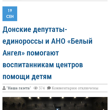
19
СЕН
Донские депутаты-
единороссы и АНО «Белый
Ангел» помогают
воспитанникам центров
помощи детям
к
"Наша газета"
374
Комментарии
отключены
записи
Донские
депутаты-
единороссы
и