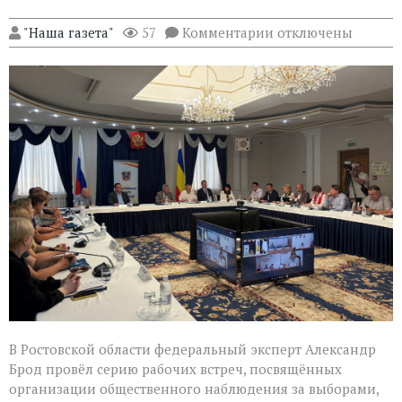
к
"Наша газета"
57
Комментарии
отключены
записи
Эксперт
Александр
Брод
высоко
оценил
подготовку
наблюдателей
в
Ростовской
области
В Ростовской области федеральный эксперт Александр
Брод провёл серию рабочих встреч, посвящённых
организации общественного наблюдения за выборами,