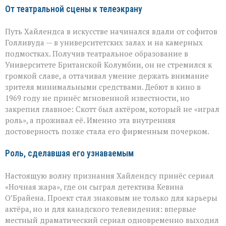
От театральной сцены к телеэкрану
Путь Хайлендса в искусстве начинался вдали от софитов
Голливуда — в университетских залах и на камерных
подмостках. Получив театральное образование в
Университете Британской Колумбии, он не стремился к
громкой славе, а оттачивал умение держать внимание
зрителя минимальными средствами. Дебют в кино в
1969 году не принёс мгновенной известности, но
закрепил главное: Скотт был актёром, который не «играл
роль», а проживал её. Именно эта внутренняя
достоверность позже стала его фирменным почерком.
Роль, сделавшая его узнаваемым
Настоящую волну признания Хайлендсу принёс сериал
«Ночная жара», где он сыграл детектива Кевина
О’Брайена. Проект стал знаковым не только для карьеры
актёра, но и для канадского телевидения: впервые
местный драматический сериал одновременно выходил