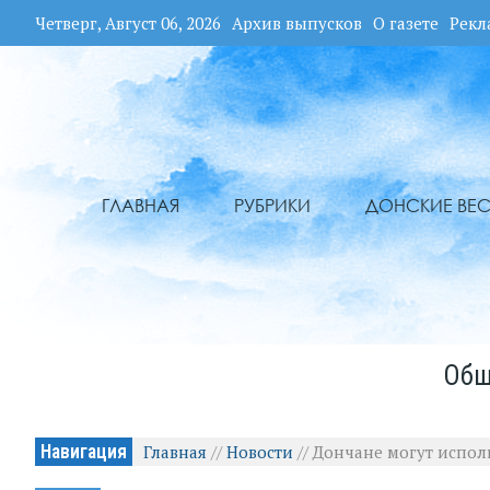
Четверг, Август 06, 2026
Архив выпусков
О газете
Рекл
ГЛАВНАЯ
РУБРИКИ
ДОНСКИЕ ВЕС
Общ
Навигация
Главная
//
Новости
//
Дончане могут испол