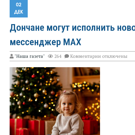
02
ДЕК
Дончане могут исполнить нов
мессенджер МАХ
к
"Наша газета"
264
Комментарии
отключены
записи
Дончане
могут
исполнить
новогодние
мечты
детей
через
мессенджер
МАХ