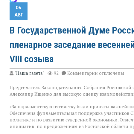
06
АВГ
В Государственной Думе Росс
пленарное заседание весенне
VIII созыва
к
"Наша газета"
92
Комментарии
отключены
записи
В
Председатель Законодательного Собрания Ростовской о
Государственно
Думе
Александр Ищенко дал высокую оценку взаимодействию
России
состоялось
«За парламентскую пятилетку были приняты важнейши
заключительное
Обеспечена фундаментальная поддержка участников С
пленарное
заседание
политике и по развитию суверенной экономики. Отмеч
весенней
инициатив: по предложениям из Ростовской области п
сессии,
ставшее