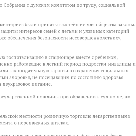
 Собрания с думским комитетом по труду, социальной
ментариев были приняты важнейшие для общества законы.
 защиты интересов семей с детьми и уязвимых категорий
акже обеспечения безопасности несовершеннолетних», –
ую госпитализацию в стационаре вместе с ребенком,
ременно работающие в летний период подростки-инвалиды и
чили законодательную гарантию сохранения социальных
ями здоровья, не посещающим по состоянию здоровья
 двухразовое питание.
государственной пошлины при обращении в суд по делам
 сельской местности розничную торговлю лекарственными
мента о передвижных аптеках.
зательное условие первого места работы по профилю