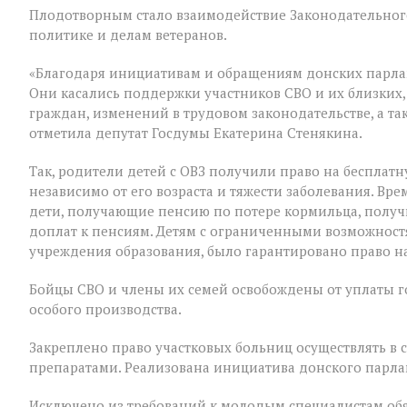
Плодотворным стало взаимодействие Законодательного
последним
для
политике и делам ветеранов.
VIII
созыва
«Благодаря инициативам и обращениям донских парла
Они касались поддержки участников СВО и их близких,
граждан, изменений в трудовом законодательстве, а т
отметила депутат Госдумы Екатерина Стенякина.
Так, родители детей с ОВЗ получили право на бесплатн
независимо от его возраста и тяжести заболевания. В
дети, получающие пенсию по потере кормильца, полу
доплат к пенсиям. Детям с ограниченными возможност
учреждения образования, было гарантировано право на
Бойцы СВО и члены их семей освобождены от уплаты 
особого производства.
Закреплено право участковых больниц осуществлять в
препаратами. Реализована инициатива донского парла
Исключено из требований к молодым специалистам обя