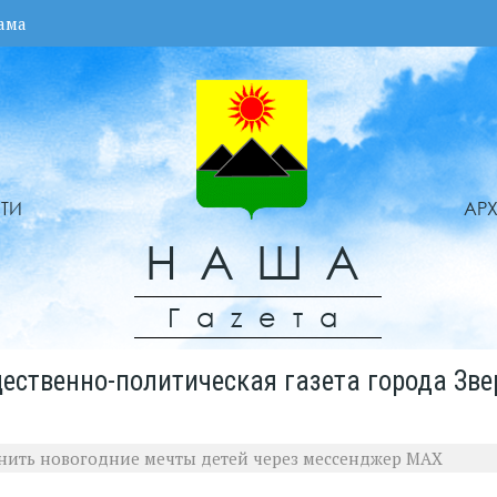
ама
ТИ
АР
НАША
Гаzета
ественно-политическая газета города Зве
нить новогодние мечты детей через мессенджер МАХ