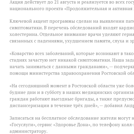
Акция действует до 21 августа и реализуется во всех 
для
национального проекта «Продолжительная и активная 
людей
«серебряного»
возраста
Ключевой акцент программы сделан на выявлении пат
симптоматики. В перечень обследований входят кардио
холестерина. Отдельное внимание врачи уделяют гери
связанных с падениями, ухудшением памяти, слуха и з
«Коварство всех заболеваний, которые возникают в таком
стадиях зачастую нет никакой симптоматики. Наша зад
начать заниматься с данными гражданами», — подчер
помощи министерства здравоохранения Ростовской об
«На сегодняшний момент в Ростовской области уже бол
будние дни и в субботу в наших медицинских организ
граждан работают выездные бригады, а также предус
диспансеризации в течение трёх дней», — добавил Анд
Записаться на бесплатное обследование жители могут 
«Госуслуги», сервис «Здоровье Дона», по телефону ко
администратору.