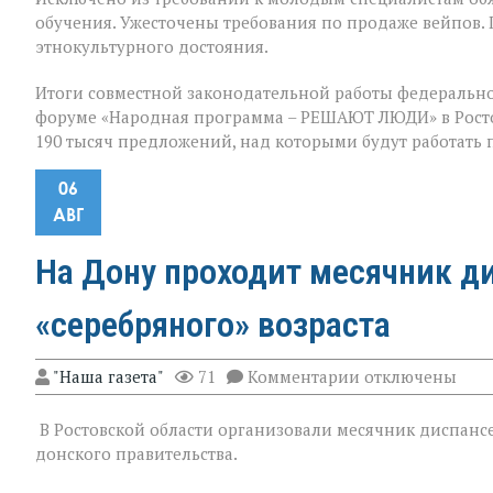
обучения. Ужесточены требования по продаже вейпов.
этнокультурного достояния.
Итоги совместной законодательной работы федерально
форуме «Народная программа – РЕШАЮТ ЛЮДИ» в Ростов
190 тысяч предложений, над которыми будут работать
06
АВГ
На Дону проходит месячник д
«серебряного» возраста
к
"Наша газета"
71
Комментарии
отключены
записи
На
В Ростовской области организовали месячник диспансе
Дону
проходит
донского правительства.
месячник
диспансеризац