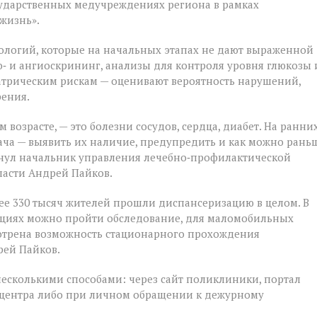
государственных медучреждениях региона в рамках
жизнь».
ологий, которые на начальных этапах не дают выраженной
‑ и ангиоскрининг, анализы для контроля уровня глюкозы 
атрическим рискам — оценивают вероятность нарушений,
рения.
 возрасте, — это болезни сосудов, сердца, диабет. На ранни
ача — выявить их наличие, предупредить и как можно рань
кнул начальник управления лечебно‑профилактической
ласти Андрей Пайков.
ее 330 тысяч жителей прошли диспансеризацию в целом. В
ациях можно пройти обследование, для маломобильных
мотрена возможность стационарного прохождения
рей Пайков.
несколькими способами: через сайт поликлиники, портал
лл‑центра либо при личном обращении к дежурному