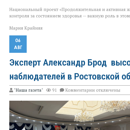
Национальный проект «Продолжительная и активная ж
контроля за состоянием здоровья — важную роль в это
Мария Крайняя
06
АВГ
Эксперт Александр Брод высо
наблюдателей в Ростовской о
к
"Наша газета"
91
Комментарии
отключены
записи
Эксперт
Александр
Брод
высоко
оценил
подготовку
наблюдателей