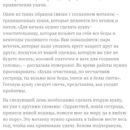
привлечения удачи.
Один из таких обрядов связан с созданием мотанок —
традиционных кукол, которые делаются без иголок и
ниток. «Для начала нужно сделать куклу-
очистительницу, которая возьмет на себя все беды и
невзгоды уходящего года. Вам понадобятся: пара
веточек, которые надо уложить крест-накрест друг на
друга; лоскуток от вашей одежды, которую вы уже не
будете носить; носовой платочек и вата для создания
головы», — рассказала нумеролог. Во время работы нужно
проговаривать: «Кукла-очистница, по несчастиям
сестрица, ты возьми мои беды, унеси их в белы снеги».
Готовую куклу следует сжечь, представляя, как уходят
проблемы.
На следующий день необходимо сделать вторую куклу,
но уже с другими словами: «Здравствуй, новая сестрица,
принеси живой водицы, помоги мне на миру да в любую
во пору». Эту мотанку нужно хранить в тайном месте весь
год, чтобы она привлекала удачу. Белова подчеркнула,