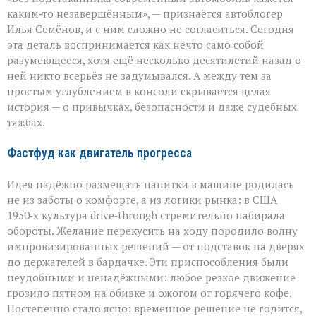
герой
каким‑то незавершённым», — признаётся автоблогер
автомобильного
Илья Семёнов, и с ним сложно не согласиться. Сегодня
салона
эта деталь воспринимается как нечто само собой
разумеющееся, хотя ещё несколько десятилетий назад о
ней никто всерьёз не задумывался. А между тем за
простым углублением в консоли скрывается целая
история — о привычках, безопасности и даже судебных
тяжбах.
Фастфуд как двигатель прогресса
Идея надёжно размещать напитки в машине родилась
не из заботы о комфорте, а из логики рынка: в США
1950‑х культура drive‑through стремительно набирала
обороты. Желание перекусить на ходу породило волну
импровизированных решений — от подставок на дверях
до держателей в бардачке. Эти приспособления были
неудобными и ненадёжными: любое резкое движение
грозило пятном на обивке и ожогом от горячего кофе.
Постепенно стало ясно: временное решение не годится,