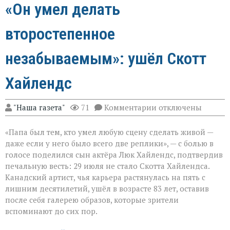
«Он умел делать
второстепенное
незабываемым»: ушёл Скотт
Хайлендс
к
"Наша газета"
71
Комментарии
отключены
записи
«Он
«Папа был тем, кто умел любую сцену сделать живой —
умел
делать
даже если у него было всего две реплики», — с болью в
второстепенное
голосе поделился сын актёра Люк Хайлендс, подтвердив
незабываемым»:
печальную весть: 29 июля не стало Скотта Хайлендса.
ушёл
Скотт
Канадский артист, чья карьера растянулась на пять с
Хайлендс
лишним десятилетий, ушёл в возрасте 83 лет, оставив
после себя галерею образов, которые зрители
вспоминают до сих пор.