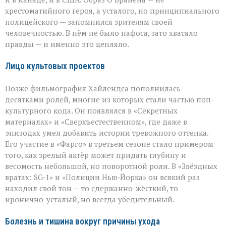
хрестоматийного героя, а усталого, но принципиального
полицейского — запомнился зрителям своей
человечностью. В нём не было пафоса, зато хватало
правды — и именно это цепляло.
Лицо культовых проектов
Позже фильмография Хайлендса пополнилась
десятками ролей, многие из которых стали частью поп-
культурного кода. Он появлялся в «Секретных
материалах» и «Сверхъестественном», где даже в
эпизодах умел добавить истории тревожного оттенка.
Его участие в «Фарго» в третьем сезоне стало примером
того, как зрелый актёр может придать глубину и
весомость небольшой, но поворотной роли. В «Звёздных
вратах: SG‑1» и «Полиции Нью‑Йорка» он всякий раз
находил свой тон — то сдержанно-жёсткий, то
иронично-усталый, но всегда убедительный.
Болезнь и тишина вокруг причины ухода