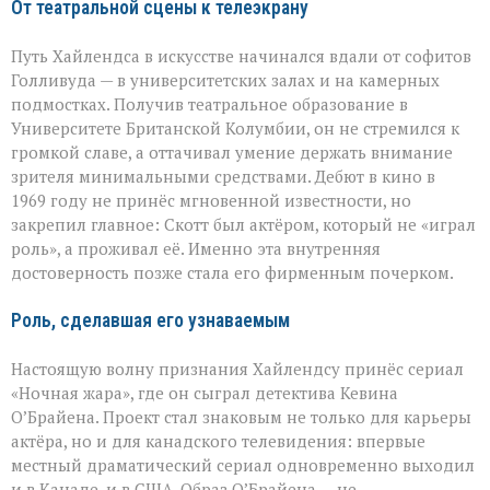
От театральной сцены к телеэкрану
Путь Хайлендса в искусстве начинался вдали от софитов
Голливуда — в университетских залах и на камерных
подмостках. Получив театральное образование в
Университете Британской Колумбии, он не стремился к
громкой славе, а оттачивал умение держать внимание
зрителя минимальными средствами. Дебют в кино в
1969 году не принёс мгновенной известности, но
закрепил главное: Скотт был актёром, который не «играл
роль», а проживал её. Именно эта внутренняя
достоверность позже стала его фирменным почерком.
Роль, сделавшая его узнаваемым
Настоящую волну признания Хайлендсу принёс сериал
«Ночная жара», где он сыграл детектива Кевина
О’Брайена. Проект стал знаковым не только для карьеры
актёра, но и для канадского телевидения: впервые
местный драматический сериал одновременно выходил
и в Канаде, и в США. Образ О’Брайена — не