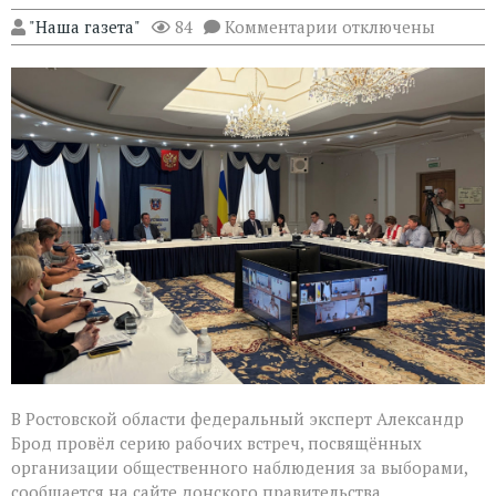
к
"Наша газета"
84
Комментарии
отключены
записи
Эксперт
Александр
Брод
высоко
оценил
подготовку
наблюдателей
в
Ростовской
области
В Ростовской области федеральный эксперт Александр
Брод провёл серию рабочих встреч, посвящённых
организации общественного наблюдения за выборами,
сообщается на сайте донского правительства.