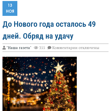
13
НОЯ
До Нового года осталось 49
дней. Обряд на удачу
к
"Наша газета"
355
Комментарии
отключены
записи
До
Нового
года
осталось
49
дней.
Обряд
на
удачу