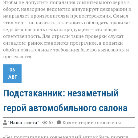
Чтобы не допустить попадания сомнительного зерна в
оборот, надзорное ведомство аннулирует декларации и
направляет производителям предостережения. Смысл
этих мер — не наказать, а заставить соблюдать правила:
ведь безопасность сельхозпродукции — это общая
ответственность. Для отрасли такие проверки служат
сигналом: рынок становится прозрачнее, а попытки
обойти обязательные требования быстро выявляются и
пресекаются.
06
АВГ
Подстаканник: незаметный
герой автомобильного салона
к
"Наша газета"
67
Комментарии
отключены
записи
Подстаканник:
«Без подстаканника современный автомобиль кажется
незаметный