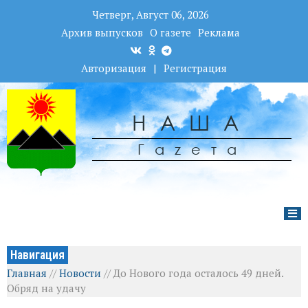
Четверг, Август 06, 2026
Архив выпусков
О газете
Реклама
Авторизация
|
Регистрация
НАША
Гаzета
Навигация
Главная
//
Новости
//
До Нового года осталось 49 дней.
Обряд на удачу