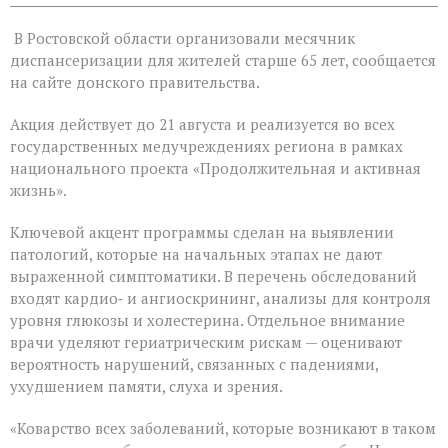
записи
На
В Ростовской области организовали месячник
Дону
проходит
диспансеризации для жителей старше 65 лет, сообщается
месячник
на сайте донского правительства.
диспансеризации
для
Акция действует до 21 августа и реализуется во всех
людей
«серебряного»
государственных медучреждениях региона в рамках
возраста
национального проекта «Продолжительная и активная
жизнь».
Ключевой акцент программы сделан на выявлении
патологий, которые на начальных этапах не дают
выраженной симптоматики. В перечень обследований
входят кардио‑ и ангиоскрининг, анализы для контроля
уровня глюкозы и холестерина. Отдельное внимание
врачи уделяют гериатрическим рискам — оценивают
вероятность нарушений, связанных с падениями,
ухудшением памяти, слуха и зрения.
«Коварство всех заболеваний, которые возникают в таком