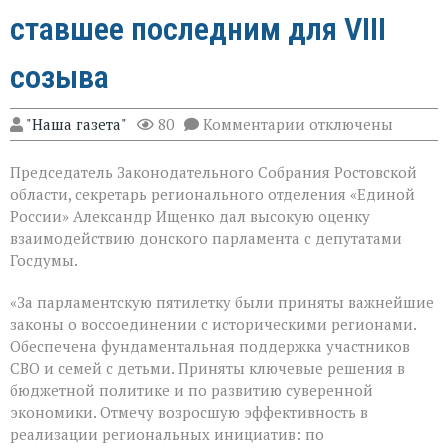
ставшее последним для VIII
созыва
к
"Наша газета"
80
Комментарии
отключены
записи
В
Председатель Законодательного Собрания Ростовской
Государственной
Думе
области, секретарь регионального отделения «Единой
России
России» Александр Ищенко дал высокую оценку
состоялось
взаимодействию донского парламента с депутатами
заключительное
пленарное
Госдумы.
заседание
весенней
«За парламентскую пятилетку были приняты важнейшие
сессии,
законы о воссоединении с историческими регионами.
ставшее
последним
Обеспечена фундаментальная поддержка участников
для
СВО и семей с детьми. Приняты ключевые решения в
VIII
бюджетной политике и по развитию суверенной
созыва
экономики. Отмечу возросшую эффективность в
реализации региональных инициатив: по