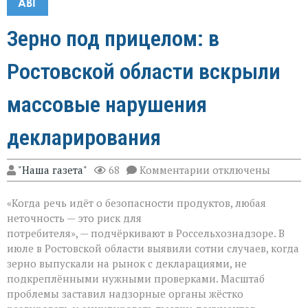
АВГ
Зерно под прицелом: в
Ростовской области вскрыли
массовые нарушения
декларирования
к
"Наша газета"
68
Комментарии
отключены
записи
Зерно
«Когда речь идёт о безопасности продуктов, любая
под
прицелом:
неточность — это риск для
в
потребителя», — подчёркивают в Россельхознадзоре. В
Ростовской
июле в Ростовской области выявили сотни случаев, когда
области
вскрыли
зерно выпускали на рынок с декларациями, не
массовые
подкреплёнными нужными проверками. Масштаб
нарушения
проблемы заставил надзорные органы жёстко
декларирования