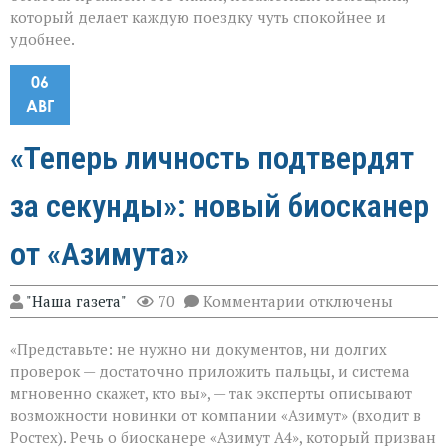
который делает каждую поездку чуть спокойнее и
удобнее.
06
АВГ
«Теперь личность подтвердят
за секунды»: новый биосканер
от «Азимута»
к
"Наша газета"
70
Комментарии
отключены
записи
«Теперь
«Представьте: не нужно ни документов, ни долгих
личность
подтвердят
проверок — достаточно приложить пальцы, и система
за
мгновенно скажет, кто вы», — так эксперты описывают
секунды»:
возможности новинки от компании «Азимут» (входит в
новый
биосканер
Ростех). Речь о биосканере «Азимут А4», который призван