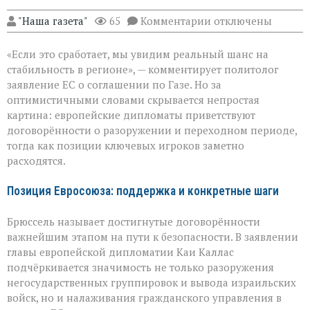
к
"Наша газета"
65
Комментарии
отключены
записи
ЕС
«Если это сработает, мы увидим реальный шанс на
за
мир
стабильность в регионе», — комментирует политолог
в
заявление ЕС о соглашении по Газе. Но за
Газе:
оптимистичными словами скрывается непростая
надежды
и
картина: европейские дипломаты приветствуют
противоречия
договорённости о разоружении и переходном периоде,
тогда как позиции ключевых игроков заметно
расходятся.
Позиция Евросоюза: поддержка и конкретные шаги
Брюссель называет достигнутые договорённости
важнейшим этапом на пути к безопасности. В заявлении
главы европейской дипломатии Каи Каллас
подчёркивается значимость не только разоружения
негосударственных группировок и вывода израильских
войск, но и налаживания гражданского управления в