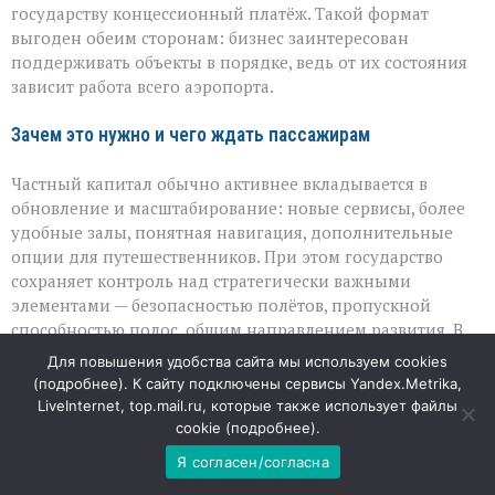
государству концессионный платёж. Такой формат
выгоден обеим сторонам: бизнес заинтересован
поддерживать объекты в порядке, ведь от их состояния
зависит работа всего аэропорта.
Зачем это нужно и чего ждать пассажирам
Частный капитал обычно активнее вкладывается в
обновление и масштабирование: новые сервисы, более
удобные залы, понятная навигация, дополнительные
опции для путешественников. При этом государство
сохраняет контроль над стратегически важными
элементами — безопасностью полётов, пропускной
способностью полос, общим направлением развития. В
итоге пассажиры могут получить более комфортную
Для повышения удобства сайта мы используем cookies
среду без потери устойчивости и надёжности авиаузла.
(
подробнее
). К сайту подключены сервисы Yandex.Metrika,
LiveInternet, top.mail.ru, которые также использует файлы
Взгляд экспертов
cookie (
подробнее
).
Я согласен/согласна
Авиационные специалисты отмечают, что подобная