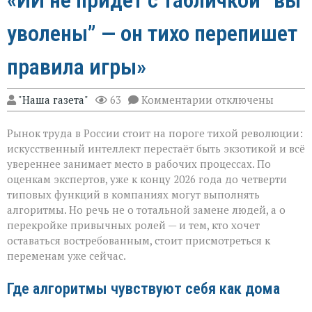
«ИИ не придёт с табличкой “вы
уволены” — он тихо перепишет
правила игры»
к
"Наша газета"
63
Комментарии
отключены
записи
«ИИ
Рынок труда в России стоит на пороге тихой революции:
не
придёт
искусственный интеллект перестаёт быть экзотикой и всё
с
увереннее занимает место в рабочих процессах. По
табличкой
оценкам экспертов, уже к концу 2026 года до четверти
“вы
уволены” — он
типовых функций в компаниях могут выполнять
тихо
алгоритмы. Но речь не о тотальной замене людей, а о
перепишет
перекройке привычных ролей — и тем, кто хочет
правила
оставаться востребованным, стоит присмотреться к
игры»
переменам уже сейчас.
Где алгоритмы чувствуют себя как дома