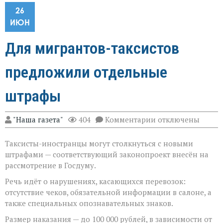
26
ИЮН
Для мигрантов-таксистов
предложили отдельные
штрафы
к
"Наша газета"
404
Комментарии
отключены
записи
Для
Таксисты-иностранцы могут столкнуться с новыми
мигрантов-
таксистов
штрафами — соответствующий законопроект внесён на
предложили
рассмотрение в Госдуму.
отдельные
штрафы
Речь идёт о нарушениях, касающихся перевозок:
отсутствие чеков, обязательной информации в салоне, а
также специальных опознавательных знаков.
Размер наказания — до 100 000 рублей, в зависимости от