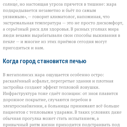
просит
солнце, но настоящая угроза прячется в тишине: жара
разрешения — она
подкрадывается незаметно и бьёт по самым
просто
уязвимым», — говорит климатолог, напоминая, что
приходит»
экстремальная температура — это не просто дискомфорт,
а серьёзный риск для здоровья. В разных уголках мира
люди веками вырабатывали свои способы выживания в
пекле — и многие из этих приёмов сегодня могут
пригодиться и нам.
Когда город становится печью
В мегаполисах жара ощущается особенно остро:
раскалённый асфальт, перегретые здания и плотная
застройка создают эффект тепловой ловушки.
Инфраструктура тоже сдаёт позиции: от зноя плавится
дорожное покрытие, случаются перебои в
электроснабжении, а больницы принимают всё больше
пациентов с тепловыми ударами. В таких условиях даже
обычная прогулка может стать испытанием, а
привычный ритм жизни приходится подстраивать под