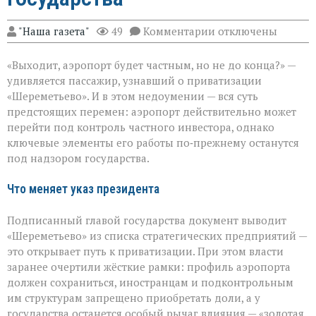
к
"Наша газета"
49
Комментарии
отключены
записи
«Шереметьево»:
«Выходит, аэропорт будет частным, но не до конца?» —
что
уйдёт
удивляется пассажир, узнавший о приватизации
в
«Шереметьево». И в этом недоумении — вся суть
частные
предстоящих перемен: аэропорт действительно может
руки,
а
перейти под контроль частного инвестора, однако
что
ключевые элементы его работы по‑прежнему останутся
останется
под надзором государства.
у
государства
Что меняет указ президента
Подписанный главой государства документ выводит
«Шереметьево» из списка стратегических предприятий —
это открывает путь к приватизации. При этом власти
заранее очертили жёсткие рамки: профиль аэропорта
должен сохраниться, иностранцам и подконтрольным
им структурам запрещено приобретать доли, а у
государства останется особый рычаг влияния — «золотая