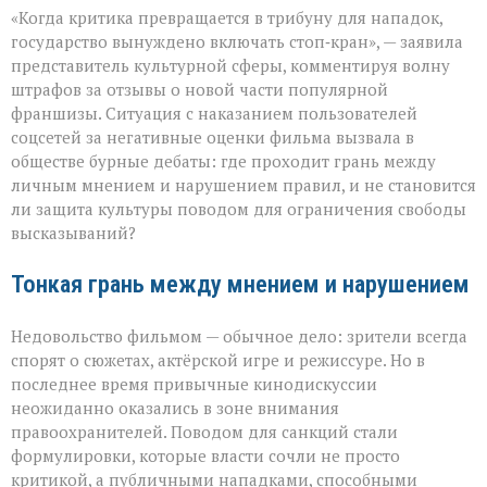
«Свобода
«Когда критика превращается в трибуну для нападок,
слова — не
безлимитный
государство вынуждено включать стоп‑кран», — заявила
тариф»:
представитель культурной сферы, комментируя волну
споры
штрафов за отзывы о новой части популярной
вокруг
отзывов
франшизы. Ситуация с наказанием пользователей
о
соцсетей за негативные оценки фильма вызвала в
кино
обществе бурные дебаты: где проходит грань между
личным мнением и нарушением правил, и не становится
ли защита культуры поводом для ограничения свободы
высказываний?
Тонкая грань между мнением и нарушением
Недовольство фильмом — обычное дело: зрители всегда
спорят о сюжетах, актёрской игре и режиссуре. Но в
последнее время привычные кинодискуссии
неожиданно оказались в зоне внимания
правоохранителей. Поводом для санкций стали
формулировки, которые власти сочли не просто
критикой, а публичными нападками, способными