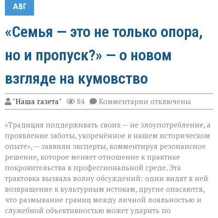
АВГ
«Семья — это не только опора,
но и пропуск?» — о новом
взгляде на кумовство
к
"Наша газета"
84
Комментарии
отключены
записи
«Семья — это
«Традиция поддерживать своих — не злоупотребление, а
не
только
проявление заботы, укоренённое в нашем историческом
опора,
опыте», — заявили эксперты, комментируя резонансное
но
решение, которое меняет отношение к практике
и
пропуск?» — о
покровительства в профессиональной среде. Эта
новом
трактовка вызвала волну обсуждений: одни видят в ней
взгляде
возвращение к культурным истокам, другие опасаются,
на
что размывание границ между личной лояльностью и
кумовство
служебной объективностью может ударить по