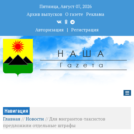
Пятница, Август 07, 2026
Архив выпусков
О газете
Реклама
Авторизация
|
Регистрация
НАША
Гаzета
Навигация
Главная
//
Новости
//
Для мигрантов-таксистов
предложили отдельные штрафы