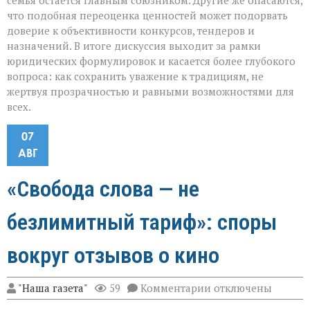
семья остаётся главным союзником. Другие же опасаются,
что подобная переоценка ценностей может подорвать
доверие к объективности конкурсов, тендеров и
назначений. В итоге дискуссия выходит за рамки
юридических формулировок и касается более глубокого
вопроса: как сохранить уважение к традициям, не
жертвуя прозрачностью и равными возможностями для
всех.
07
АВГ
«Свобода слова — не
безлимитный тариф»: споры
вокруг отзывов о кино
к
"Наша газета"
59
Комментарии
отключены
записи