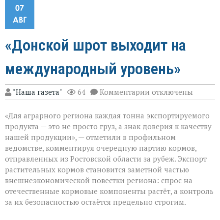
07
АВГ
«Донской шрот выходит на
международный уровень»
к
"Наша газета"
64
Комментарии
отключены
записи
«Донской
«Для аграрного региона каждая тонна экспортируемого
шрот
выходит
продукта — это не просто груз, а знак доверия к качеству
на
нашей продукции», — отметили в профильном
международный
ведомстве, комментируя очередную партию кормов,
уровень»
отправленных из Ростовской области за рубеж. Экспорт
растительных кормов становится заметной частью
внешнеэкономической повестки региона: спрос на
отечественные кормовые компоненты растёт, а контроль
за их безопасностью остаётся предельно строгим.