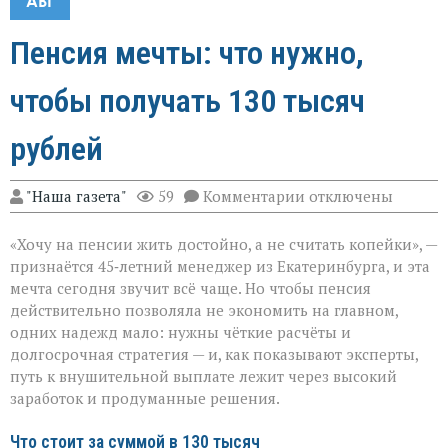
АВГ
Пенсия мечты: что нужно,
чтобы получать 130 тысяч
рублей
к
"Наша газета"
59
Комментарии
отключены
записи
Пенсия
«Хочу на пенсии жить достойно, а не считать копейки», —
мечты:
что
признаётся 45‑летний менеджер из Екатеринбурга, и эта
нужно,
мечта сегодня звучит всё чаще. Но чтобы пенсия
чтобы
действительно позволяла не экономить на главном,
получать
130
одних надежд мало: нужны чёткие расчёты и
тысяч
долгосрочная стратегия — и, как показывают эксперты,
рублей
путь к внушительной выплате лежит через высокий
заработок и продуманные решения.
Что стоит за суммой в 130 тысяч