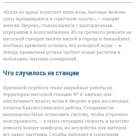
записи
«Без
«Когда из крана перестаёт идти вода, бытовые мелочи
воды
ни
сразу превращаются в серьёзную задачу», — говорят
туда
жители Зверево, столкнувшиеся с вынужденным
ни
перерывом в водоснабжении. Из‑за срочного ремонта на
сюда:
в
насосной станции тысячи людей в городе и ближайших
Зверево
посёлках временно остались без холодной воды — и
и
теперь привычная рутина требует новых расчётов и
окрестностях — ава
небольших бытовых ухищрений.
Что случилось на станции
Причиной перебоев стали аварийные работы на
территории насосной станции № 4: именно она
обеспечивает подачу воды в Зверево и ряд населённых
пунктов Красносулинского района. Специалисты
вынуждены были остановить систему, чтобы устранить
неисправность, — в таких ситуациях скорость и качество
ремонта важнее комфорта, но неудобства для жителей
всё равно ощутимы. Службы работают в усиленном