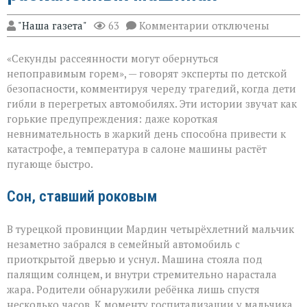
к
"Наша газета"
63
Комментарии
отключены
записи
«Жара
«Секунды рассеянности могут обернуться
не
прощает
непоправимым горем», — говорят эксперты по детской
невнимательности
безопасности, комментируя череду трагедий, когда дети
трагедии
гибли в перегретых автомобилях. Эти истории звучат как
в
раскалённых
горькие предупреждения: даже короткая
машинах»
невнимательность в жаркий день способна привести к
катастрофе, а температура в салоне машины растёт
пугающе быстро.
Сон, ставший роковым
В турецкой провинции Мардин четырёхлетний мальчик
незаметно забрался в семейный автомобиль с
приоткрытой дверью и уснул. Машина стояла под
палящим солнцем, и внутри стремительно нарастала
жара. Родители обнаружили ребёнка лишь спустя
несколько часов. К моменту госпитализации у мальчика