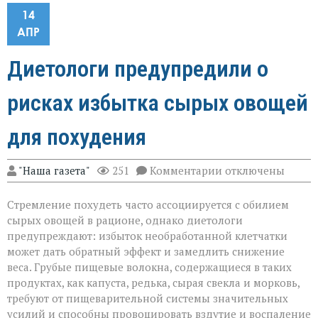
14
АПР
Диетологи предупредили о
рисках избытка сырых овощей
для похудения
к
"Наша газета"
251
Комментарии
отключены
записи
Диетологи
Стремление похудеть часто ассоциируется с обилием
предупредили
о
сырых овощей в рационе, однако диетологи
рисках
предупреждают: избыток необработанной клетчатки
избытка
может дать обратный эффект и замедлить снижение
сырых
овощей
веса. Грубые пищевые волокна, содержащиеся в таких
для
продуктах, как капуста, редька, сырая свекла и морковь,
похудения
требуют от пищеварительной системы значительных
усилий и способны провоцировать вздутие и воспаление