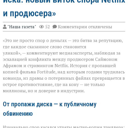
и продюсера»
к
"Наша газета"
52
Комментарии
отключены
записи
«Когда
«Это не просто спор о деньгах — это битва за репутацию,
слово
бьёт
где каждое сказанное слово становится
больнее
уликой», — комментируют медиаэксперты, наблюдая за
иска:
эскалацией конфликта между продюсером Саймоном
новый
виток
Афрамом и стримингом Netflix. История с пропавшей
спора
копией фильма Fortitude, над которым годами трудилась
Netflix
команда, из драмы о потерянных файлах превращается в
и
острое противостояние, где на кону — не только
продюсера»
миллионы, но и доверие в индустрии.
От пропажи диска — к публичному
обвинению
Изначально спор касался утраты мастер‑копии триллера: