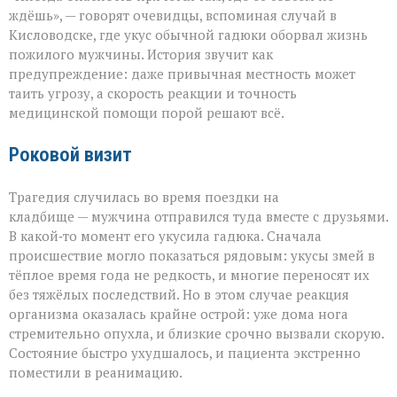
как
ждёшь», — говорят очевидцы, вспоминая случай в
обычная
Кисловодске, где укус обычной гадюки оборвал жизнь
прогулка
пожилого мужчины. История звучит как
обернулась
трагедией»
предупреждение: даже привычная местность может
таить угрозу, а скорость реакции и точность
медицинской помощи порой решают всё.
Роковой визит
Трагедия случилась во время поездки на
кладбище — мужчина отправился туда вместе с друзьями.
В какой‑то момент его укусила гадюка. Сначала
происшествие могло показаться рядовым: укусы змей в
тёплое время года не редкость, и многие переносят их
без тяжёлых последствий. Но в этом случае реакция
организма оказалась крайне острой: уже дома нога
стремительно опухла, и близкие срочно вызвали скорую.
Состояние быстро ухудшалось, и пациента экстренно
поместили в реанимацию.