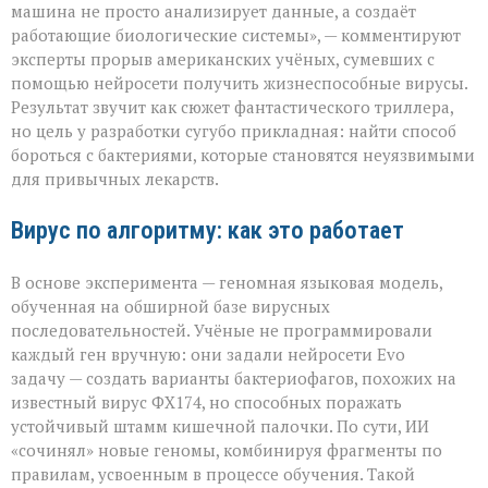
писать
машина не просто анализирует данные, а создаёт
вирусы — но
работающие биологические системы», — комментируют
не
эксперты прорыв американских учёных, сумевших с
для
разрушения,
помощью нейросети получить жизнеспособные вирусы.
а
Результат звучит как сюжет фантастического триллера,
для
но цель у разработки сугубо прикладная: найти способ
спасения»
бороться с бактериями, которые становятся неуязвимыми
для привычных лекарств.
Вирус по алгоритму: как это работает
В основе эксперимента — геномная языковая модель,
обученная на обширной базе вирусных
последовательностей. Учёные не программировали
каждый ген вручную: они задали нейросети Evo
задачу — создать варианты бактериофагов, похожих на
известный вирус ФХ174, но способных поражать
устойчивый штамм кишечной палочки. По сути, ИИ
«сочинял» новые геномы, комбинируя фрагменты по
правилам, усвоенным в процессе обучения. Такой