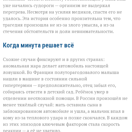
уже начались судороги — организм не выдержал
перегрева. Несмотря на усилия медиков, спасти его не
удалось. Эта история особенно пронзительна тем, что
трагедия произошла не из‑за злого умысла, а из‑за
стечения обстоятельств и доли невнимательности.
Когда минута решает всё
Схожие случаи фиксируют и в других странах:
аномальная жара делает автомобиль настоящей
ловушкой. Во Франции полуторагодовалого малыша
нашли в машине в состоянии сильной
гипертермии — предположительно, отец забыл его,
собираясь отвезти в детский сад. Ребёнок умер в
отделении неотложной помощи. В России произошёл не
менее тяжёлый случай: мать оставила сына в
заблокированном автомобиле и ушла, а мальчик впал в
кому из‑за теплового удара и позже скончался. В каждом
из этих эпизодов ключевым фактором стала скорость
реакции — а её не хватило.