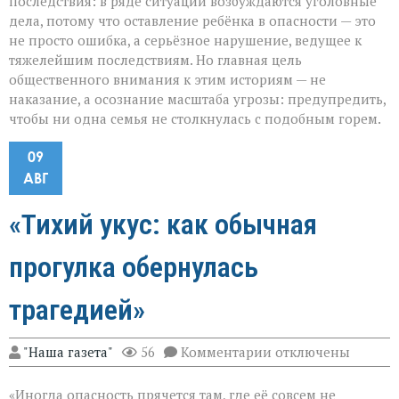
последствия: в ряде ситуаций возбуждаются уголовные
дела, потому что оставление ребёнка в опасности — это
не просто ошибка, а серьёзное нарушение, ведущее к
тяжелейшим последствиям. Но главная цель
общественного внимания к этим историям — не
наказание, а осознание масштаба угрозы: предупредить,
чтобы ни одна семья не столкнулась с подобным горем.
09
АВГ
«Тихий укус: как обычная
прогулка обернулась
трагедией»
к
"Наша газета"
56
Комментарии
отключены
записи
«Тихий
«Иногда опасность прячется там, где её совсем не
укус: