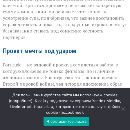
клеветой. При этом продюсер не называет конкретную
сумму компенсации: он оставляет этот вопрос на
усмотрение суда, подчёркивая, что важнее восстановить
справедливость и показать, что крупные игроки не могут
безнаказанно ставить под сомнение честность
партнёров.
Проект мечты под ударом
Fortitude — не рядовой проект, а семилетняя работа, в
которую вложены не только финансы, но и личные
амбиции команды. В центре сюжета — шпион времён
Второй мировой войны, чья история вдохновила образ
Джеймса Бонда; главную роль исполнил Николас Кейдж.
Для повышения удобства сайта мы используем cookies
Потеря контроля над мастер‑копией ставит под угрозу
(
подробнее
). К сайту подключены сервисы Yandex.Metrika,
весь дальнейший путь картины: от продаж прав до
LiveInternet, top.mail.ru, которые также использует файлы
наградного сезона. Для индустрии этот случай
cookie (
подробнее
).
становится тревожным сигналом: даже при работе с
Я согласен/согласна
гигантами вопрос безопасности материалов остаётся
критически важным, а публичная риторика способна