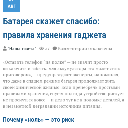
АВГ
Батарея скажет спасибо:
правила хранения гаджета
к
"Наша газета"
57
Комментарии
отключены
записи
Батарея
«Оставить телефон “на полке” — не значит просто
скажет
спасибо:
выключить и забыть: для аккумулятора это может стать
правила
приговором», — предупреждают эксперты, напоминая,
хранения
что даже в спящем режиме батарея продолжает жить
гаджета
своей химической жизнью. Если пренебречь простыми
правилами хранения, спустя полгода устройство рискует
не проснуться вовсе — и дело тут не в поломке деталей, а
в незаметной деградации источника питания.
Почему «ноль» — это риск