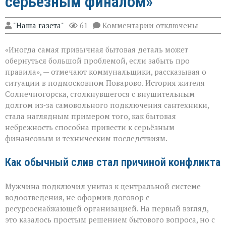
серьёзным финалом»
к
"Наша газета"
61
Комментарии
отключены
записи
«Унитаз
«Иногда самая привычная бытовая деталь может
как
повод
обернуться большой проблемой, если забыть про
для
правила», — отмечают коммунальщики, рассказывая о
многомиллионног
ситуации в подмосковном Поварово. История жителя
долга:
коммунальная
Солнечногорска, столкнувшегося с внушительным
история
долгом из‑за самовольного подключения сантехники,
с
стала наглядным примером того, как бытовая
серьёзным
небрежность способна привести к серьёзным
финалом»
финансовым и техническим последствиям.
Как обычный слив стал причиной конфликта
Мужчина подключил унитаз к центральной системе
водоотведения, не оформив договор с
ресурсоснабжающей организацией. На первый взгляд,
это казалось простым решением бытового вопроса, но с