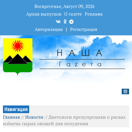
Воскресенье, Август 09, 2026
Архив выпусков
О газете
Реклама
Авторизация
|
Регистрация
НАША
Гаzета
Навигация
Главная
//
Новости
//
Диетологи предупредили о рисках
избытка сырых овощей для похудения