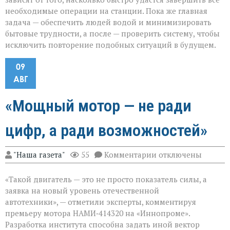
необходимые операции на станции. Пока же главная
задача — обеспечить людей водой и минимизировать
бытовые трудности, а после — проверить систему, чтобы
исключить повторение подобных ситуаций в будущем.
09
АВГ
«Мощный мотор — не ради
цифр, а ради возможностей»
к
"Наша газета"
55
Комментарии
отключены
записи
«Мощный
«Такой двигатель — это не просто показатель силы, а
мотор — не
ради
заявка на новый уровень отечественной
цифр,
автотехники», — отметили эксперты, комментируя
а
премьеру мотора НАМИ‑414320 на «Иннопроме».
ради
возможностей»
Разработка института способна задать иной вектор