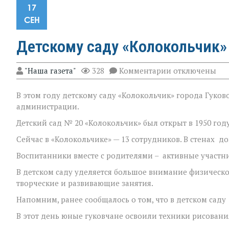
17
СЕН
Детскому саду «Колокольчик» 
к
"Наша газета"
328
Комментарии
отключены
записи
Детскому
В этом году детскому саду «Колокольчик» города Гуково
саду
«Колокольчик»
администрации.
города
Гуково
Детский сад № 20 «Колокольчик» был открыт в 1950 году
исполнилось
Сейчас в «Колокольчике» — 13 сотрудников. В стенах 
75
лет
Воспитанники вместе с родителями – активные участни
В детском саду уделяется большое внимание физическ
творческие и развивающие занятия.
Напомним, ранее сообщалось о том, что в детском сад
В этот день юные гуковчане освоили техники рисовани