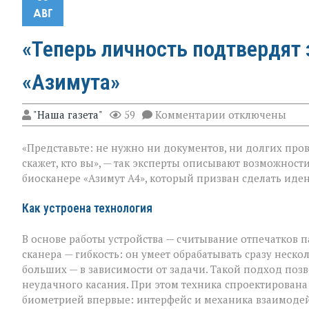
АВГ
«Теперь личность подтвердят 
«Азимута»
к
"Наша газета"
59
Комментарии
отключены
записи
«Теперь
«Представьте: не нужно ни документов, ни долгих про
личность
подтвердят
скажет, кто вы», — так эксперты описывают возможности
за
биосканере «Азимут А4», который призван сделать ид
секунды»:
новый
биосканер
Как устроена технология
от
«Азимута»
В основе работы устройства — считывание отпечатков п
сканера — гибкость: он умеет обрабатывать сразу неско
больших — в зависимости от задачи. Такой подход позв
неудачного касания. При этом техника спроектирована т
биометрией впервые: интерфейс и механика взаимоде