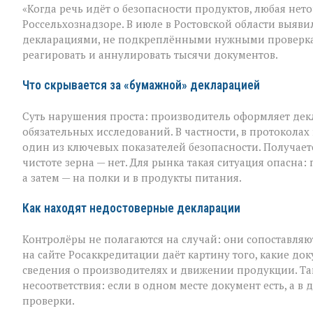
«Когда речь идёт о безопасности продуктов, любая нето
под
прицелом:
Россельхознадзоре. В июле в Ростовской области выяви
в
декларациями, не подкреплёнными нужными проверка
Ростовской
реагировать и аннулировать тысячи документов.
области
вскрыли
массовые
Что скрывается за «бумажной» декларацией
нарушения
декларировани
Суть нарушения проста: производитель оформляет дек
обязательных исследований. В частности, в протоколах
один из ключевых показателей безопасности. Получаетс
чистоте зерна — нет. Для рынка такая ситуация опасна
а затем — на полки и в продукты питания.
Как находят недостоверные декларации
Контролёры не полагаются на случай: они сопоставляю
на сайте Росаккредитации даёт картину того, какие до
сведения о производителях и движении продукции. Та
несоответствия: если в одном месте документ есть, а 
проверки.