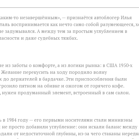
каким‑то незавершённым», — признаётся автоблогер Илья
еталь воспринимается как нечто само собой разумеющееся, х
не задумывался. А между тем за простым углублением в
пасности и даже судебных тяжбах.
 из заботы о комфорте, а из логики рынка: в США 1950‑х
ы. Желание перекусить на ходу породило волну
 до держателей в бардачке. Эти приспособления были
озило пятном на обивке и ожогом от горячего кофе.
, нужен продуманный элемент, встроенный в сам салон.
 в 1984 году — его первыми носителями стали минивэны
ры не просто добавили углубление: они искали баланс между
адали от недостаточной глубины, из‑за чего стаканы нередк