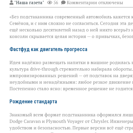
к
"Наша газета"
56
Комментарии
отключены
записи
Подстаканник:
«Без подстаканника современный автомобиль кажется 
незаметный
герой
Семёнов, и с ним сложно не согласиться. Сегодня эта д
автомобильного
ещё несколько десятилетий назад о ней никто всерьёз 
салона
консоли скрывается целая история — о привычках, безо
Фастфуд как двигатель прогресса
Идея надёжно размещать напитки в машине родилась не
культура drive‑through стремительно набирала оборот
импровизированных решений — от подставок на дверях
неудобными и ненадёжными: любое резкое движение гр
Постепенно стало ясно: временное решение не годится
Рождение стандарта
Знакомый всем формат подстаканника оформился лишь
Dodge Caravan и Plymouth Voyager от Chrysler. Инжене
удобством и безопасностью. Первые версии всё ещё стр