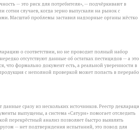
чность — это риск для потребителя», — подчёркивают в
ли сотни случаев, когда зерно выпускали на рынок с
ми. Масштаб проблемы заставил надзорные органы жёстко
я
ларацию о соответствии, но не проводит полный набор
 нередко отсутствуют данные об остатках пестицидов — а это
я, что формально документ есть, а реальной уверенности в
: продукция с неполной проверкой может попасть в перерабо
т данные сразу из нескольких источников. Реестр декларац
кументы выпущены, а система «Сатурн» помогает отследить
кой перекрёстный анализ позволяет быстро выявлять
в другом — нет подтверждения испытаний, это повод для