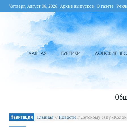
Четверг, Август 06, 2026
Архив выпусков
О газете
Рекл
ГЛАВНАЯ
РУБРИКИ
ДОНСКИЕ ВЕС
Общ
Навигация
Главная
//
Новости
//
Детскому саду «Колок