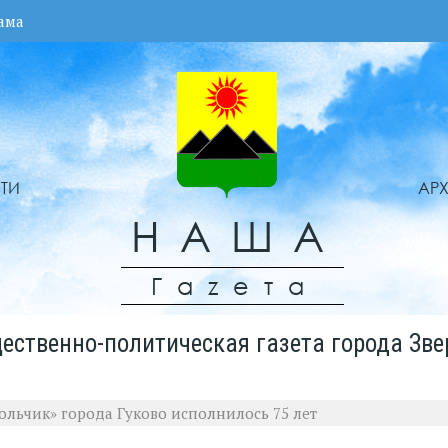
ама
ТИ
АР
НАША
Гаzета
ественно-политическая газета города Зве
ольчик» города Гуково исполнилось 75 лет