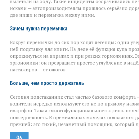
вылетали на ходу. Такие инциденты оборачивались не
исками — автопроизводителям пришлось серьёзно дора
две ниши и перемычка между ними.
Зачем нужна перемычка
Вокруг перемычки до сих пор ходят легенды: одни уве
ней подставку для книги. На деле её функция куда проз
опрокинуться на виражах и при резких торможениях. Э
эргономики: он превращает простое углубление в надё
пассажиров — от ожогов.
Больше, чем просто держатель
Сегодня подстаканник стал частью базового комфорта
водители нередко используют его не по прямому назн
смартфон. Такая «многофункциональность» лишь подчёр
повседневность. В премиальных моделях появляются д
прежней: это тихий, незаметный помощник, который де
06