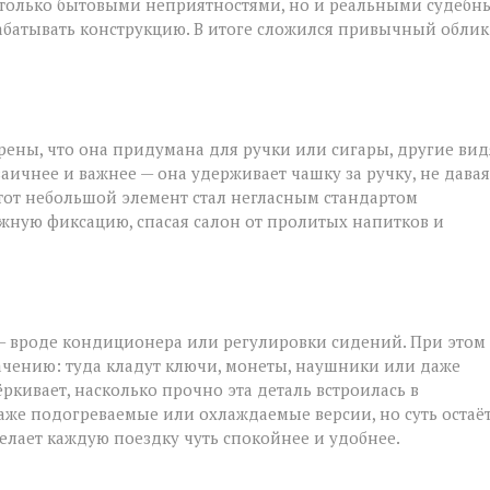
 только бытовыми неприятностями, но и реальными судеб
батывать конструкцию. В итоге сложился привычный облик
рены, что она придумана для ручки или сигары, другие вид
аичнее и важнее — она удерживает чашку за ручку, не давая
тот небольшой элемент стал негласным стандартом
жную фиксацию, спасая салон от пролитых напитков и
 — вроде кондиционера или регулировки сидений. При этом
ачению: туда кладут ключи, монеты, наушники или даже
кивает, насколько прочно эта деталь встроилась в
аже подогреваемые или охлаждаемые версии, но суть остаё
лает каждую поездку чуть спокойнее и удобнее.