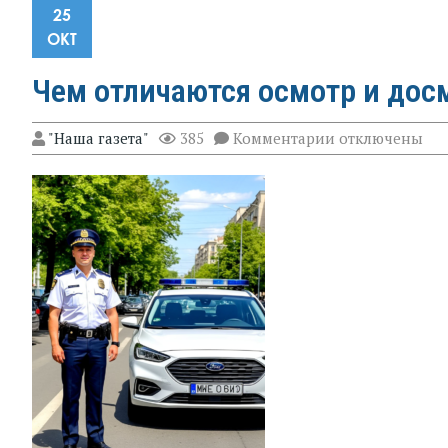
25
ОКТ
Чем отличаются осмотр и дос
к
"Наша газета"
385
Комментарии
отключены
записи
Чем
отличаются
осмотр
и
досмотр
автомобиля?