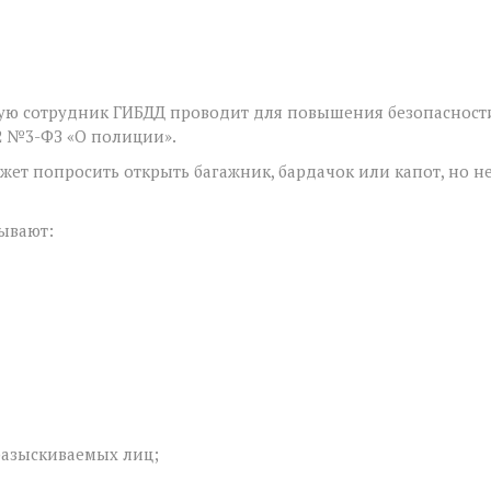
орую сотрудник ГИБДД проводит для повышения безопасност
12 №3-ФЗ «О полиции».
ожет попросить открыть багажник, бардачок или капот, но н
зывают:
разыскиваемых лиц;