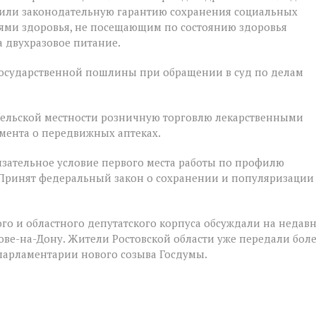
чили законодательную гарантию сохранения социальных
ями здоровья, не посещающим по состоянию здоровья
 двухразовое питание.
государственной пошлины при обращении в суд по делам
 сельской местности розничную торговлю лекарственными
мента о передвижных аптеках.
зательное условие первого места работы по профилю
 Принят федеральный закон о сохранении и популяризации
го и областного депутатского корпуса обсуждали на недав
е-на-Дону. Жители Ростовской области уже передали бол
 парламентарии нового созыва Госдумы.