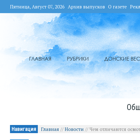
Пятница, Август 07, 2026
Архив выпусков
О газете
Рек
ГЛАВНАЯ
РУБРИКИ
ДОНСКИЕ ВЕС
Общ
Навигация
Главная
//
Новости
//
Чем отличаются осмо