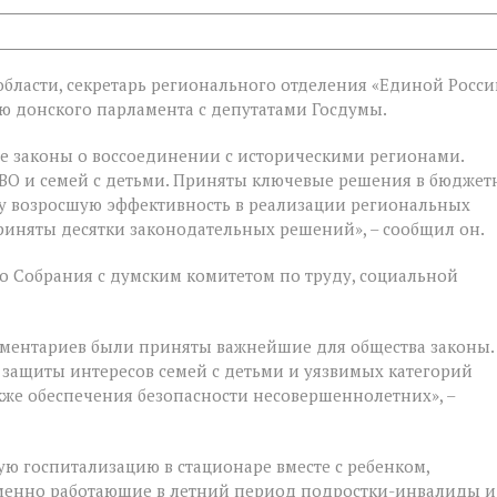
бласти, секретарь регионального отделения «Единой Росси
ой
 донского парламента с депутатами Госдумы.
е законы о воссоединении с историческими регионами.
е
ВО и семей с детьми. Приняты ключевые решения в бюджет
у возросшую эффективность в реализации региональных
риняты десятки законодательных решений», – сообщил он.
 Собрания с думским комитетом по труду, социальной
ментариев были приняты важнейшие для общества законы.
 защиты интересов семей с детьми и уязвимых категорий
акже обеспечения безопасности несовершеннолетних», –
ую госпитализацию в стационаре вместе с ребенком,
ременно работающие в летний период подростки-инвалиды и