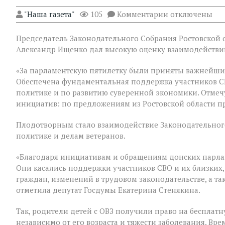
к
"Наша газета"
105
Комментарии
отключены
записи
В
Председатель Законодательного Собрания Ростовской о
Государственн
Думе
Александр Ищенко дал высокую оценку взаимодействию
России
состоялось
«За парламентскую пятилетку были приняты важнейши
заключительно
Обеспечена фундаментальная поддержка участников С
пленарное
заседание
политике и по развитию суверенной экономики. Отмеч
весенней
инициатив: по предложениям из Ростовской области п
сессии,
ставшее
Плодотворным стало взаимодействие Законодательного
последним
для
политике и делам ветеранов.
VIII
созыва
«Благодаря инициативам и обращениям донских парла
Они касались поддержки участников СВО и их близких,
граждан, изменений в трудовом законодательстве, а т
отметила депутат Госдумы Екатерина Стенякина.
Так, родители детей с ОВЗ получили право на бесплатн
независимо от его возраста и тяжести заболевания. В