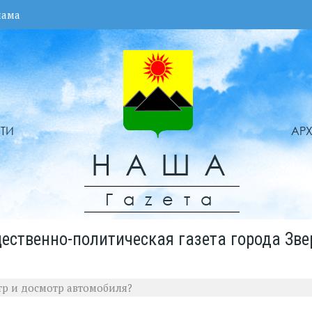
лама
ТИ
АР
НАША
Гаzета
ественно-политическая газета города Зве
тр и досмотр автомобиля?