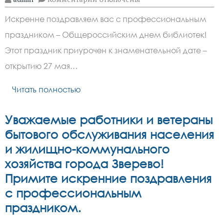
записи
Уважаемые
Искренне поздравляем вас с профессиональным
работники
и
праздником – Общероссийским днем библиотек!
ветераны
библиотечной
Этот праздник приурочен к знаменательной дате –
системы
города
открытию 27 мая…
Зверево!
Читать полностью
Уважаемые работники и ветераны
бытового обслуживания населения
и жилищно-коммунального
хозяйства города Зверево!
Примите искренние поздравления
с профессиональным
праздником.