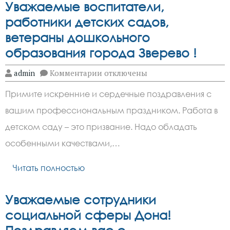
Уважаемые воспитатели,
работники детских садов,
ветераны дошкольного
образования города Зверево !
к
admin
Комментарии
отключены
записи
Уважаемые
Примите искренние и сердечные поздравления с
воспитатели,
работники
вашим профессиональным праздником. Работа в
детских
садов,
детском саду – это призвание. Надо обладать
ветераны
дошкольного
особенными качествами,…
образования
города
Читать полностью
Зверево
!
Уважаемые сотрудники
социальной сферы Дона!