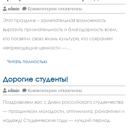
к
admin
Комментарии
отключены
записи
Уважаемые
Этот праздник – замечательная возможность
работники
учреждений
выразить признательность и благодарность всем,
культуры
города
кто посвятил свою жизнь культуре, кто сохраняет
Зверево!
Примите
непреходящие ценности —…
самые
теплые
Читать полностью
и
сердечные
поздравления
с
Дорогие студенты!
профессиональным
праздником!
к
admin
Комментарии
отключены
записи
Дорогие
Поздравляем вас с Днем российского студенчества
студенты!
— праздником молодости, оптимизма, романтики и
надежд! Студенческие годы — лучший период