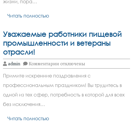
жизни, пора…
Читать полностью
Уважаемые работники пищевой
промышленности и ветераны
отрасли!
к
admin
Комментарии
отключены
записи
Уважаемые
Примите искренние поздравления с
работники
пищевой
профессиональным праздником! Вы трудитесь в
промышленности
и
одной из тех сфер, потребность в которой для всех
ветераны
отрасли!
без исключения…
Читать полностью