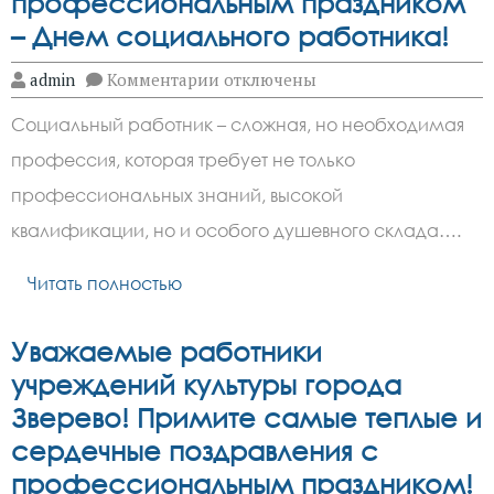
профессиональным праздником
– Днем социального работника!
к
admin
Комментарии
отключены
записи
Уважаемые
Социальный работник – сложная, но необходимая
работники
социальной
профессия, которая требует не только
сферы!
Примите
профессиональных знаний, высокой
искренние
поздравления
квалификации, но и особого душевного склада….
с
профессиональным
Читать полностью
праздником
–
Днем
социального
Уважаемые работники
работника!
учреждений культуры города
Зверево! Примите самые теплые и
сердечные поздравления с
профессиональным праздником!