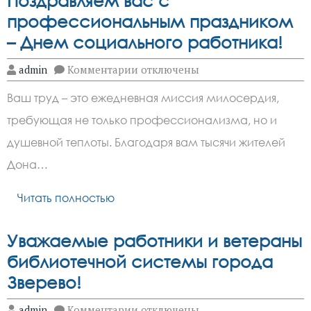
Поздравляем вас с
професcиональным праздником
– Днем социального работника!
к
admin
Комментарии
отключены
записи
Уважаемые
Ваш труд – это ежедневная миссия милосердия,
сотрудники
социальной
требующая не только профессионализма, но и
сферы
Дона!
душевной теплоты. Благодаря вам тысячи жителей
Поздравляем
вас
Дона…
с
професcиональным
Читать полностью
праздником
–
Днем
социального
Уважаемые работники и ветераны
работника!
библиотечной системы города
Зверево!
к
admin
Комментарии
отключены