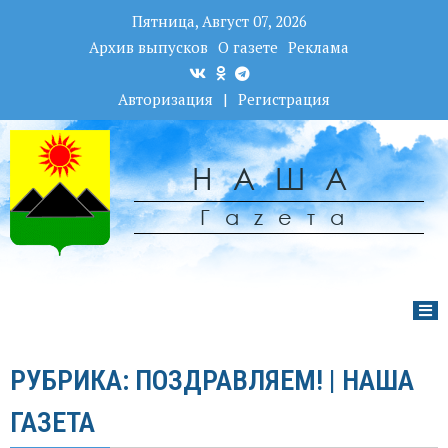
Пятница, Август 07, 2026
Архив выпусков
О газете
Реклама
Авторизация
|
Регистрация
НАША
Гаzета
РУБРИКА: ПОЗДРАВЛЯЕМ! | НАША
ГАЗЕТА