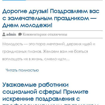
Дорогие друзья! Поздравляем вас
с замечательным праздником —
Днем молодежи!
к
admin
Комментарии
отключены
записи
Дорогие
Молодость — это пора мечтаний, дерзких идей и
друзья!
Поздравляем
грандиозных планов. Желаем вам не бояться
вас
с
воплощать их в жизнь, смело идти…
замечательным
праздником
—
Читать полностью
Днем
молодежи!
Уважаемые работники
социальной сферы! Примите
искренние поздравления с