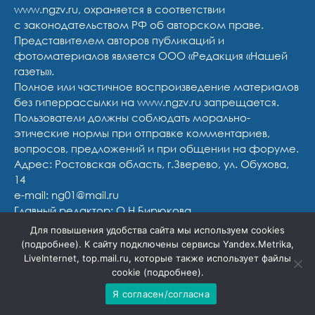
www.ngzv.ru, охраняется в соответствии
с законодательством РФ об авторском праве.
Представителем авторов публикаций и
фотоматериалов является ООО «Редакция «Нашей
газеты».
Полное или частичное воспроизведение материалов
без гиперрассылки на www.ngzv.ru запрещается.
Пользователи должны соблюдать морально-
этические нормы при отправке комментариев,
вопросов, предложений и при общении на форуме.
Адрес: Ростовская область, г.Зверево, ул. Обухова,
14
e-mail: ng01@mail.ru
Главный редактор: О.Н.Бирюкова
Учредитель: Общество с ограниченной
Для повышения удобства сайта мы используем cookies
ответственностью «Редакция «Нашей газеты»
(
подробнее
). К сайту подключены сервисы Yandex.Metrika,
LiveInternet, top.mail.ru, которые также использует файлы
cookie (
подробнее
).
Я согласен/согласна