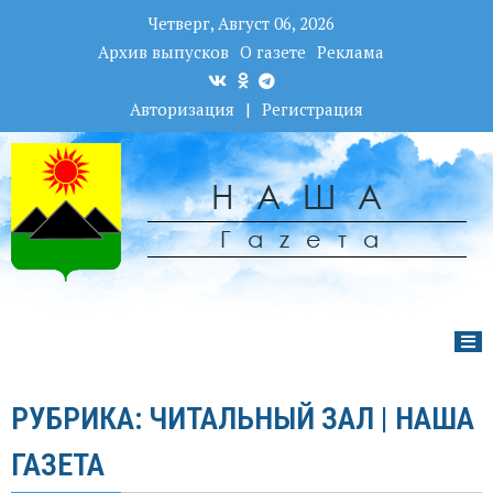
Четверг, Август 06, 2026
Архив выпусков
О газете
Реклама
Авторизация
|
Регистрация
НАША
Гаzета
РУБРИКА: ЧИТАЛЬНЫЙ ЗАЛ | НАША
ГАЗЕТА