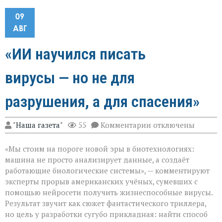
09
АВГ
«ИИ научился писать
вирусы — но не для
разрушения, а для спасения»
к
"Наша газета"
55
Комментарии
отключены
записи
«ИИ
«Мы стоим на пороге новой эры в биотехнологиях:
научился
писать
машина не просто анализирует данные, а создаёт
вирусы — но
работающие биологические системы», — комментируют
не
эксперты прорыв американских учёных, сумевших с
для
разрушения,
помощью нейросети получить жизнеспособные вирусы.
а
Результат звучит как сюжет фантастического триллера,
для
но цель у разработки сугубо прикладная: найти способ
спасения»