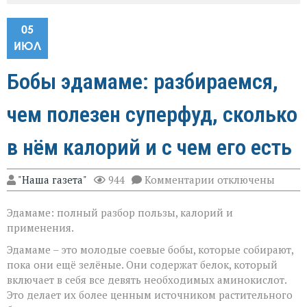
05
ИЮЛ
Бобы эдамаме: разбираемся,
чем полезен суперфуд, сколько
в нём калорий и с чем его есть
к
"Наша газета"
944
Комментарии
отключены
записи
Бобы
Эдамаме: полный разбор пользы, калорий и
эдамаме:
разбираемся,
применения.
чем
полезен
Эдамаме – это молодые соевые бобы, которые собирают,
суперфуд,
пока они ещё зелёные. Они содержат белок, который
сколько
включает в себя все девять необходимых аминокислот.
в
Это делает их более ценным источником растительного
нём
калорий