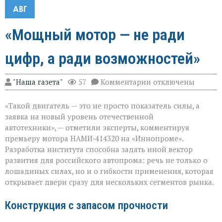
АВГ
«Мощный мотор — не ради
цифр, а ради возможностей»
к
"Наша газета"
57
Комментарии
отключены
записи
«Мощный
«Такой двигатель — это не просто показатель силы, а
мотор — не
ради
заявка на новый уровень отечественной
цифр,
автотехники», — отметили эксперты, комментируя
а
премьеру мотора НАМИ‑414320 на «Иннопроме».
ради
возможностей»
Разработка института способна задать иной вектор
развития для российского автопрома: речь не только о
лошадиных силах, но и о гибкости применения, которая
открывает двери сразу для нескольких сегментов рынка.
Конструкция с запасом прочности