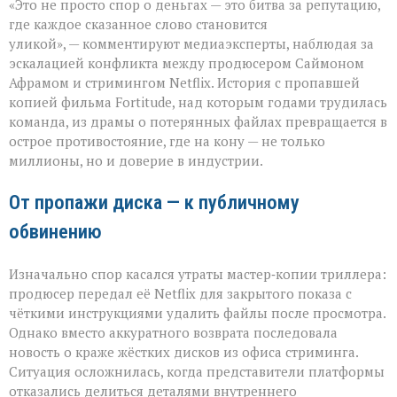
«Это не просто спор о деньгах — это битва за репутацию,
слово
бьёт
где каждое сказанное слово становится
больнее
уликой», — комментируют медиаэксперты, наблюдая за
иска:
эскалацией конфликта между продюсером Саймоном
новый
виток
Афрамом и стримингом Netflix. История с пропавшей
спора
копией фильма Fortitude, над которым годами трудилась
Netflix
команда, из драмы о потерянных файлах превращается в
и
острое противостояние, где на кону — не только
продюсера»
миллионы, но и доверие в индустрии.
От пропажи диска — к публичному
обвинению
Изначально спор касался утраты мастер‑копии триллера:
продюсер передал её Netflix для закрытого показа с
чёткими инструкциями удалить файлы после просмотра.
Однако вместо аккуратного возврата последовала
новость о краже жёстких дисков из офиса стриминга.
Ситуация осложнилась, когда представители платформы
отказались делиться деталями внутреннего