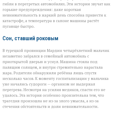
трагедии
гибли в перегретых автомобилях. Эти истории звучат как
в
раскалённых
горькие предупреждения: даже короткая
машинах»
невнимательность в жаркий день способна привести к
катастрофе, а температура в салоне машины растёт
пугающе быстро.
Сон, ставший роковым
В турецкой провинции Мардин четырёхлетний мальчик
незаметно забрался в семейный автомобиль с
приоткрытой дверью и уснул. Машина стояла под
палящим солнцем, и внутри стремительно нарастала
жара. Родители обнаружили ребёнка лишь спустя
несколько часов. К моменту госпитализации у мальчика
уже начались судороги — организм не выдержал
перегрева. Несмотря на усилия медиков, спасти его не
удалось. Эта история особенно пронзительна тем, что
трагедия произошла не из‑за злого умысла, а из‑за
стечения обстоятельств и доли невнимательности.