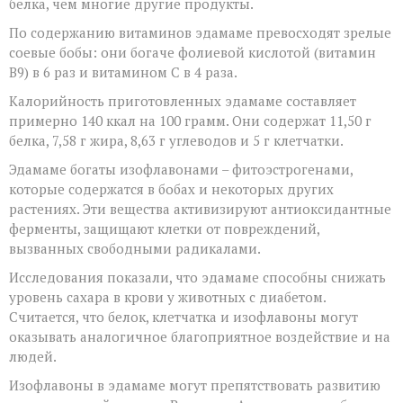
белка, чем многие другие продукты.
и
с
По содержанию витаминов эдамаме превосходят зрелые
чем
соевые бобы: они богаче фолиевой кислотой (витамин
его
B9) в 6 раз и витамином C в 4 раза.
есть
Калорийность приготовленных эдамаме составляет
примерно 140 ккал на 100 грамм. Они содержат 11,50 г
белка, 7,58 г жира, 8,63 г углеводов и 5 г клетчатки.
Эдамаме богаты изофлавонами – фитоэстрогенами,
которые содержатся в бобах и некоторых других
растениях. Эти вещества активизируют антиоксидантные
ферменты, защищают клетки от повреждений,
вызванных свободными радикалами.
Исследования показали, что эдамаме способны снижать
уровень сахара в крови у животных с диабетом.
Считается, что белок, клетчатка и изофлавоны могут
оказывать аналогичное благоприятное воздействие и на
людей.
Изофлавоны в эдамаме могут препятствовать развитию