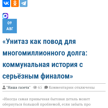
09
АВГ
«Унитаз как повод для
многомиллионного долга:
коммунальная история с
серьёзным финалом»
к
"Наша газета"
65
Комментарии
отключены
записи
«Унитаз
«Иногда самая привычная бытовая деталь может
как
повод
обернуться большой проблемой, если забыть про
для