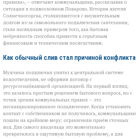
правила», — отмечают коммунальщики, рассказывая о
многомиллионног
ситуации в подмосковном Поварово. История жителя
долга:
коммунальная
Солнечногорска, столкнувшегося с внушительным
история
долгом из‑за самовольного подключения сантехники,
с
стала наглядным примером того, как бытовая
серьёзным
небрежность способна привести к серьёзным
финалом»
финансовым и техническим последствиям.
Как обычный слив стал причиной конфликта
Мужчина подключил унитаз к центральной системе
водоотведения, не оформив договор с
ресурсоснабжающей организацией. На первый взгляд,
это казалось простым решением бытового вопроса, но с
точки зрения коммунальных правил — это
несанкционированное подключение. Когда установить
контакт с собственником не получилось, коммунальщики
пошли на крайнюю меру: ограничили приём сточных
вод. Для самого владельца это моментально
превратилось в ощутимую бытовую проблему, а для