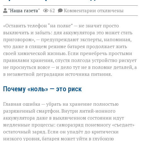
к
"Наша газета"
62
Комментарии
отключены
записи
Батарея
«Оставить телефон “на полке” — не значит просто
скажет
спасибо:
выключить и забыть: для аккумулятора это может стать
правила
приговором», — предупреждают эксперты, напоминая,
хранения
что даже в спящем режиме батарея продолжает жить
гаджета
своей химической жизнью. Если пренебречь простыми
правилами хранения, спустя полгода устройство рискует
не проснуться вовсе — и дело тут не в поломке деталей, а
в незаметной деградации источника питания.
Почему «ноль» — это риск
Главная ошибка — убрать на хранение полностью
разряженный смартфон. Внутри литий‑ионного
аккумулятора даже в выключенном состоянии идут
медленные процессы: саморазряд понемногу «съедает»
остаточный заряд. Если он упадёт до критически
низкого уровня, батарея может уйти в глубокую