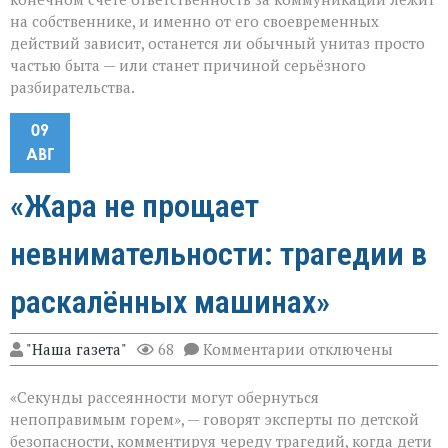
на собственнике, и именно от его своевременных
действий зависит, останется ли обычный унитаз просто
частью быта — или станет причиной серьёзного
разбирательства.
09
АВГ
«Жара не прощает
невнимательности: трагедии в
раскалённых машинах»
к
"Наша газета"
68
Комментарии
отключены
записи
«Жара
«Секунды рассеянности могут обернуться
не
прощает
непоправимым горем», — говорят эксперты по детской
невнимательности
безопасности, комментируя череду трагедий, когда дети