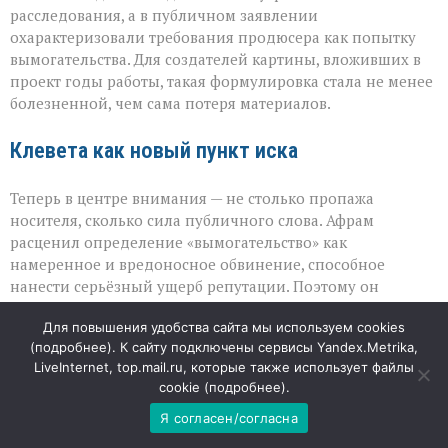
расследования, а в публичном заявлении
охарактеризовали требования продюсера как попытку
вымогательства. Для создателей картины, вложивших в
проект годы работы, такая формулировка стала не менее
болезненной, чем сама потеря материалов.
Клевета как новый пункт иска
Теперь в центре внимания — не столько пропажа
носителя, сколько сила публичного слова. Афрам
расценил определение «вымогательство» как
намеренное и вредоносное обвинение, способное
нанести серьёзный ущерб репутации. Поэтому он
дополнил иск требованием признать эти высказывания
Для повышения удобства сайта мы используем cookies
клеветой. При этом продюсер не называет конкретную
(
подробнее
). К сайту подключены сервисы Yandex.Metrika,
сумму компенсации: он оставляет этот вопрос на
LiveInternet, top.mail.ru, которые также использует файлы
усмотрение суда, подчёркивая, что важнее восстановить
cookie (
подробнее
).
справедливость и показать, что крупные игроки не могут
безнаказанно ставить под сомнение честность
Я согласен/согласна
партнёров.