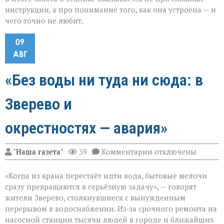
инструкции, а про понимание того, как она устроена — и
чего точно не любит.
09
АВГ
«Без воды ни туда ни сюда: в
Зверево и
окрестностях — авария»
к
"Наша газета"
59
Комментарии
отключены
записи
«Без
«Когда из крана перестаёт идти вода, бытовые мелочи
воды
ни
сразу превращаются в серьёзную задачу», — говорят
туда
жители Зверево, столкнувшиеся с вынужденным
ни
перерывом в водоснабжении. Из‑за срочного ремонта на
сюда:
в
насосной станции тысячи людей в городе и ближайших