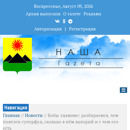
Воскресенье, Август 09, 2026
Архив выпусков
О газете
Реклама
Авторизация
|
Регистрация
НАША
Гаzета
Навигация
Главная
//
Новости
//
Бобы эдамаме: разбираемся, чем
полезен суперфуд, сколько в нём калорий и с чем его
есть