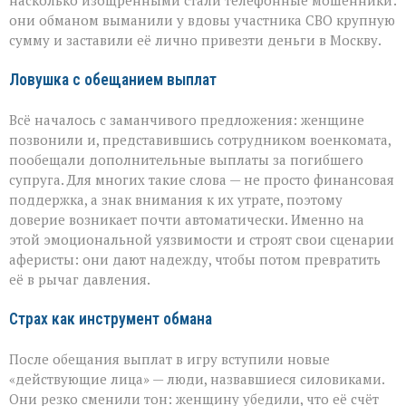
насколько изощрёнными стали телефонные мошенники:
лишилась
они обманом выманили у вдовы участника СВО крупную
миллионов
сумму и заставили её лично привезти деньги в Москву.
из‑за
аферистов
Ловушка с обещанием выплат
Всё началось с заманчивого предложения: женщине
позвонили и, представившись сотрудником военкомата,
пообещали дополнительные выплаты за погибшего
супруга. Для многих такие слова — не просто финансовая
поддержка, а знак внимания к их утрате, поэтому
доверие возникает почти автоматически. Именно на
этой эмоциональной уязвимости и строят свои сценарии
аферисты: они дают надежду, чтобы потом превратить
её в рычаг давления.
Страх как инструмент обмана
После обещания выплат в игру вступили новые
«действующие лица» — люди, назвавшиеся силовиками.
Они резко сменили тон: женщину убедили, что её счёт