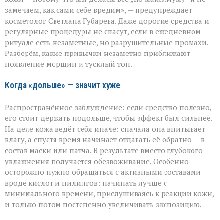
ухаживаете,
замечаем, как сами себе вредим», — предупреждает
а
косметолог Светлана Губарева. Даже дорогие средства и
на
деле
регулярные процедуры не спасут, если в ежедневном
ускоряете
ритуале есть незаметные, но разрушительные промахи.
старение»:
Разберём, какие привычки незаметно приближают
косметолог
появление морщин и тусклый тон.
о
скрытых
ошибках
Когда «дольше» — значит хуже
в
уходе
Распространённое заблуждение: если средство полезно,
его стоит держать подольше, чтобы эффект был сильнее.
На деле кожа ведёт себя иначе: сначала она впитывает
влагу, а спустя время начинает отдавать её обратно — в
состав маски или патча. В результате вместо глубокого
увлажнения получается обезвоживание. Особенно
осторожно нужно обращаться с активными составами
вроде кислот и пилингов: начинать лучше с
минимального времени, прислушиваясь к реакции кожи,
и только потом постепенно увеличивать экспозицию.