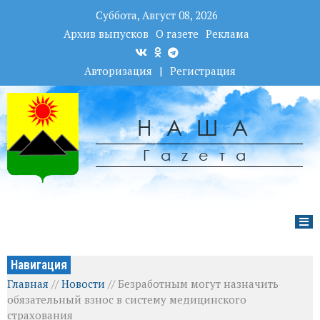
Суббота, Август 08, 2026
Архив выпусков
О газете
Реклама
Авторизация
|
Регистрация
НАША
Гаzета
Навигация
Главная
//
Новости
//
Безработным могут назначить
обязательный взнос в систему медицинского
страхования