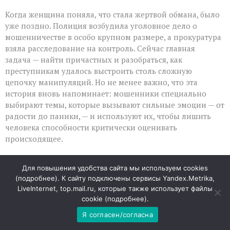
Когда женщина поняла, что стала жертвой обмана, было
уже поздно. Полиция возбудила уголовное дело о
мошенничестве в особо крупном размере, а прокуратура
взяла расследование на контроль. Сейчас главная
задача — найти причастных и разобраться, как
преступникам удалось выстроить столь сложную
цепочку манипуляций. Но не менее важно, что эта
история вновь напоминает: мошенники специально
выбирают темы, которые вызывают сильные эмоции — от
радости до паники, — и используют их, чтобы лишить
человека способности критически оценивать
происходящее.
Почему такие схемы срабатывают
Для повышения удобства сайта мы используем cookies
(
подробнее
). К сайту подключены сервисы Yandex.Metrika,
Главная опасность подобных афер — в их
LiveInternet, top.mail.ru, которые также использует файлы
правдоподобности: аферисты копируют интонации,
cookie (
подробнее
).
используют профессиональные формулировки и точно
Я согласен/согласна
подбирают болевые точки. В результате даже
осторожные люди могут поддаться на уловку, особенно