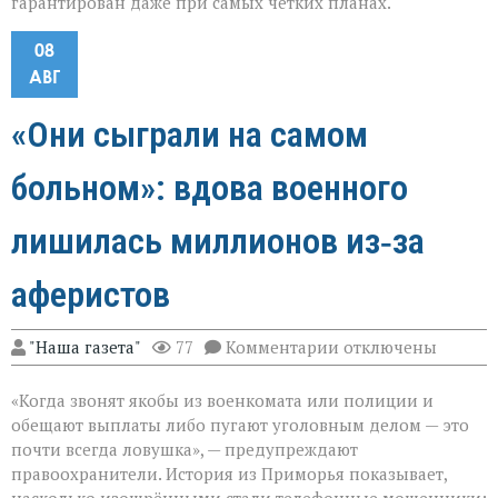
гарантирован даже при самых чётких планах.
08
АВГ
«Они сыграли на самом
больном»: вдова военного
лишилась миллионов из‑за
аферистов
к
"Наша газета"
77
Комментарии
отключены
записи
«Они
«Когда звонят якобы из военкомата или полиции и
сыграли
на
обещают выплаты либо пугают уголовным делом — это
самом
почти всегда ловушка», — предупреждают
больном»:
правоохранители. История из Приморья показывает,
вдова
военного