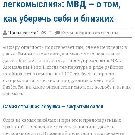
легкомыслия»: МВД — о том,
как уберечь себя и близких
к
"Наша газета"
72
Комментарии
отключены
записи
«Жара
«В жару опасность подстерегает там, где её не ждёшь: в
не
прощает
раскалённом салоне авто, у незнакомого берега или
легкомыслия»:
даже в бокале с напитком», — предупреждают в МВД.
МВД — о
Аномальный зной, когда температура в ряде районов
том,
как
подбирается к отметке в +40 °C, требует не просто
уберечь
осторожности, а чётких и продуманных действий.
себя
Разберём, на какие риски стоит смотреть всерьёз и как их
и
избежать.
близких
Самая страшная ловушка — закрытый салон
Одна из самых тяжёлых и при этом предотвратимых
трагедий — оставление ребёнка в машине даже на
несколько минут. В палящий день салон прогревается