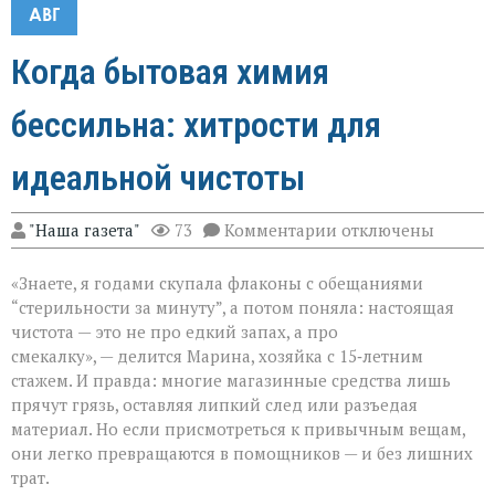
АВГ
Когда бытовая химия
бессильна: хитрости для
идеальной чистоты
к
"Наша газета"
73
Комментарии
отключены
записи
Когда
«Знаете, я годами скупала флаконы с обещаниями
бытовая
химия
“стерильности за минуту”, а потом поняла: настоящая
бессильна:
чистота — это не про едкий запах, а про
хитрости
смекалку», — делится Марина, хозяйка с 15‑летним
для
идеальной
стажем. И правда: многие магазинные средства лишь
чистоты
прячут грязь, оставляя липкий след или разъедая
материал. Но если присмотреться к привычным вещам,
они легко превращаются в помощников — и без лишних
трат.