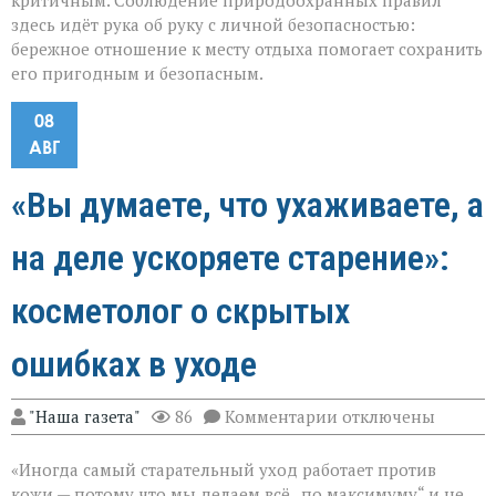
критичным. Соблюдение природоохранных правил
здесь идёт рука об руку с личной безопасностью:
бережное отношение к месту отдыха помогает сохранить
его пригодным и безопасным.
08
АВГ
«Вы думаете, что ухаживаете, а
на деле ускоряете старение»:
косметолог о скрытых
ошибках в уходе
к
"Наша газета"
86
Комментарии
отключены
записи
«Вы
«Иногда самый старательный уход работает против
думаете,
что
кожи — потому что мы делаем всё „по максимуму“ и не