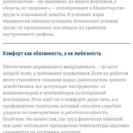
должна
работодателя — не выжимать из людей максимум, а
стоить
сберечь их здоровье», — подчёркивают в Министерстве
здоровья»:
труда и социальной защиты. В условиях жары
Минтруда — о
защите
наниматели обязаны создавать безопасные условия
работников
труда: от прохладных зон отдыха до грамотно
в
выстроенного графика.
зной
Комфорт как обязанность, а не любезность
Обеспечение нормального микроклимата — не жест
доброй воли, а требование нормативов. Если на рабочем
месте становится слишком жарко, работодатель должен
задействовать все доступные инструменты: от
кондиционеров и вентиляторов до исправной
вентиляции. Речь идёт не о комфорте ради уюта, а о
профилактике перегрева, который способен серьёзно
ударить по самочувствию и работоспособности.
Особенно это важно там, где труд физически тяжёлый:
там даже небольшое превышение температуры ощутимо
сказывается на состоянии человека.