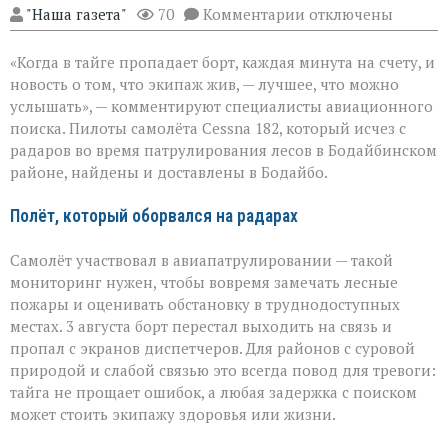
к
"Наша газета"
70
Комментарии
отключены
записи
«Экипаж
«Когда в тайге пропадает борт, каждая минута на счету, и
на
земле — это
новость о том, что экипаж жив, — лучшее, что можно
главное»:
услышать», — комментируют специалисты авиационного
найдены
поиска. Пилоты самолёта Cessna 182, который исчез с
пилоты
пропавшего
радаров во время патрулирования лесов в Бодайбинском
самолёта
районе, найдены и доставлены в Бодайбо.
Полёт, который оборвался на радарах
Самолёт участвовал в авиапатрулировании — такой
мониторинг нужен, чтобы вовремя замечать лесные
пожары и оценивать обстановку в труднодоступных
местах. 3 августа борт перестал выходить на связь и
пропал с экранов диспетчеров. Для районов с суровой
природой и слабой связью это всегда повод для тревоги:
тайга не прощает ошибок, а любая задержка с поиском
может стоить экипажу здоровья или жизни.