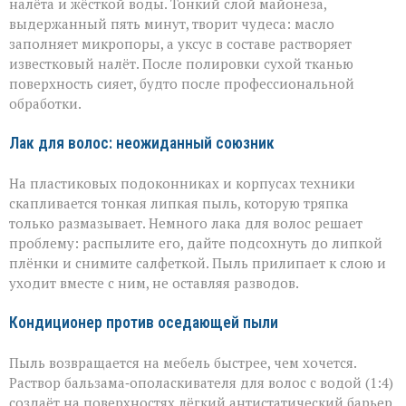
налёта и жёсткой воды. Тонкий слой майонеза,
выдержанный пять минут, творит чудеса: масло
заполняет микропоры, а уксус в составе растворяет
известковый налёт. После полировки сухой тканью
поверхность сияет, будто после профессиональной
обработки.
Лак для волос: неожиданный союзник
На пластиковых подоконниках и корпусах техники
скапливается тонкая липкая пыль, которую тряпка
только размазывает. Немного лака для волос решает
проблему: распылите его, дайте подсохнуть до липкой
плёнки и снимите салфеткой. Пыль прилипает к слою и
уходит вместе с ним, не оставляя разводов.
Кондиционер против оседающей пыли
Пыль возвращается на мебель быстрее, чем хочется.
Раствор бальзама‑ополаскивателя для волос с водой (1:4)
создаёт на поверхностях лёгкий антистатический барьер.