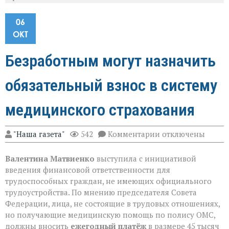
06
ОКТ
Безработным могут назначить
обязательный взнос в систему
медицинского страхования
к
"Наша газета"
542
Комментарии
отключены
записи
Безработным
Валентина Матвиенко
выступила с инициативой
могут
назначить
введения финансовой ответственности для
обязательный
трудоспособных граждан, не имеющих официального
взнос
трудоустройства. По мнению председателя Совета
в
систему
Федерации, лица, не состоящие в трудовых отношениях,
медицинского
но получающие медицинскую помощь по полису ОМС,
страхования
должны вносить
ежегодный платёж
в размере 45 тысяч