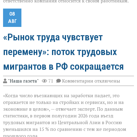
ответственно компания относится к своим работникам.
08
АВГ
«Рынок труда чувствует
перемену»: поток трудовых
мигрантов в РФ сокращается
к
"Наша газета"
71
Комментарии
отключены
записи
«Рынок
«Когда число въезжающих на заработки падает, это
труда
чувствует
отражается не только на стройках и сервисах, но и на
перемену»:
экономике в целом», — отмечает эксперт. По данным
поток
статистики, в первом полугодии 2026 года въезд
трудовых
мигрантов
трудовых мигрантов из Центральной Азии в Россию
в
уменьшился на 15 % по сравнению с тем же периодом
РФ
прошлого года.