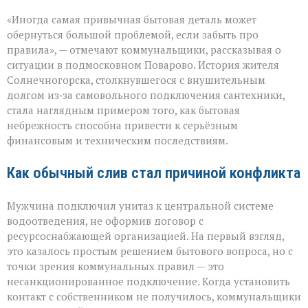
«Унитаз
«Иногда самая привычная бытовая деталь может
как
повод
обернуться большой проблемой, если забыть про
для
правила», — отмечают коммунальщики, рассказывая о
многомиллионног
ситуации в подмосковном Поварово. История жителя
долга:
коммунальная
Солнечногорска, столкнувшегося с внушительным
история
долгом из‑за самовольного подключения сантехники,
с
стала наглядным примером того, как бытовая
серьёзным
небрежность способна привести к серьёзным
финалом»
финансовым и техническим последствиям.
Как обычный слив стал причиной конфликта
Мужчина подключил унитаз к центральной системе
водоотведения, не оформив договор с
ресурсоснабжающей организацией. На первый взгляд,
это казалось простым решением бытового вопроса, но с
точки зрения коммунальных правил — это
несанкционированное подключение. Когда установить
контакт с собственником не получилось, коммунальщики