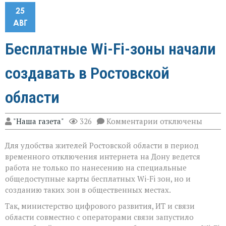
25
АВГ
Бесплатные Wi-Fi-зоны начали
создавать в Ростовской
области
к
"Наша газета"
326
Комментарии
отключены
записи
Бесплатные
Для удобства жителей Ростовской области в период
Wi-
Fi-
временного отключения интернета на Дону ведется
зоны
работа не только по нанесению на специальные
начали
общедоступные карты бесплатных Wi-Fi зон, но и
создавать
в
созданию таких зон в общественных местах.
Ростовской
Так, министерство цифрового развития, ИТ и связи
области
области совместно с операторами связи запустило