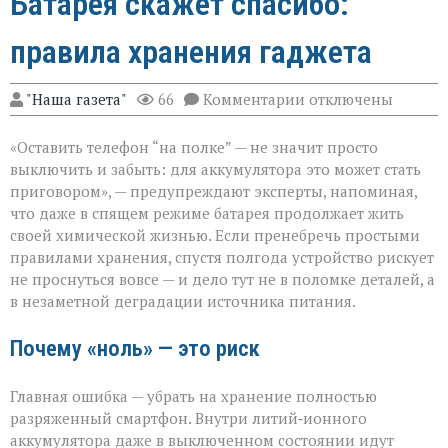
Батарея скажет спасибо:
правила хранения гаджета
к
"Наша газета"
66
Комментарии
отключены
записи
Батарея
«Оставить телефон “на полке” — не значит просто
скажет
спасибо:
выключить и забыть: для аккумулятора это может стать
правила
приговором», — предупреждают эксперты, напоминая,
хранения
что даже в спящем режиме батарея продолжает жить
гаджета
своей химической жизнью. Если пренебречь простыми
правилами хранения, спустя полгода устройство рискует
не проснуться вовсе — и дело тут не в поломке деталей, а
в незаметной деградации источника питания.
Почему «ноль» — это риск
Главная ошибка — убрать на хранение полностью
разряженный смартфон. Внутри литий‑ионного
аккумулятора даже в выключенном состоянии идут