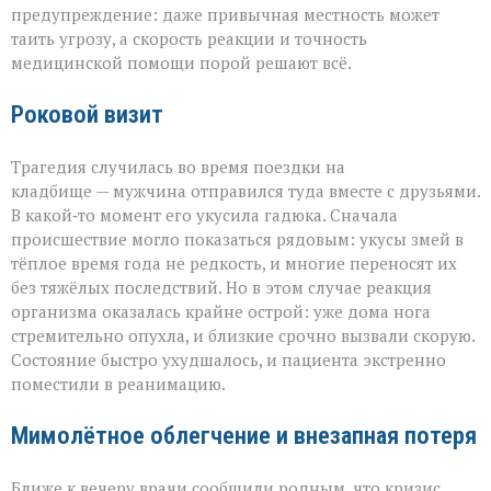
трагедией»
предупреждение: даже привычная местность может
таить угрозу, а скорость реакции и точность
медицинской помощи порой решают всё.
Роковой визит
Трагедия случилась во время поездки на
кладбище — мужчина отправился туда вместе с друзьями.
В какой‑то момент его укусила гадюка. Сначала
происшествие могло показаться рядовым: укусы змей в
тёплое время года не редкость, и многие переносят их
без тяжёлых последствий. Но в этом случае реакция
организма оказалась крайне острой: уже дома нога
стремительно опухла, и близкие срочно вызвали скорую.
Состояние быстро ухудшалось, и пациента экстренно
поместили в реанимацию.
Мимолётное облегчение и внезапная потеря
Ближе к вечеру врачи сообщили родным, что кризис