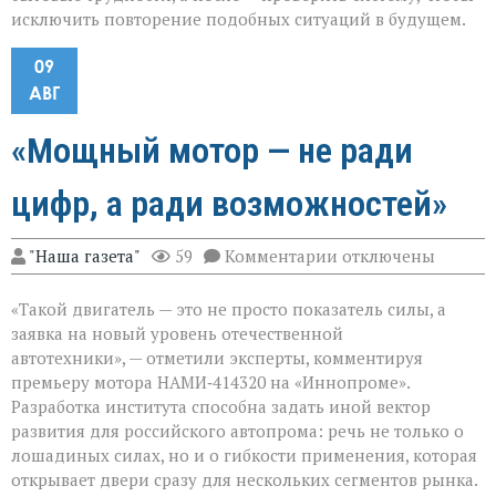
исключить повторение подобных ситуаций в будущем.
09
АВГ
«Мощный мотор — не ради
цифр, а ради возможностей»
к
"Наша газета"
59
Комментарии
отключены
записи
«Мощный
«Такой двигатель — это не просто показатель силы, а
мотор — не
ради
заявка на новый уровень отечественной
цифр,
автотехники», — отметили эксперты, комментируя
а
премьеру мотора НАМИ‑414320 на «Иннопроме».
ради
возможностей»
Разработка института способна задать иной вектор
развития для российского автопрома: речь не только о
лошадиных силах, но и о гибкости применения, которая
открывает двери сразу для нескольких сегментов рынка.