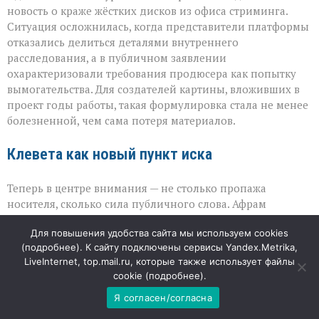
новость о краже жёстких дисков из офиса стриминга.
Ситуация осложнилась, когда представители платформы
отказались делиться деталями внутреннего
расследования, а в публичном заявлении
охарактеризовали требования продюсера как попытку
вымогательства. Для создателей картины, вложивших в
проект годы работы, такая формулировка стала не менее
болезненной, чем сама потеря материалов.
Клевета как новый пункт иска
Теперь в центре внимания — не столько пропажа
носителя, сколько сила публичного слова. Афрам
расценил определение «вымогательство» как
Для повышения удобства сайта мы используем cookies
намеренное и вредоносное обвинение, способное
(
подробнее
). К сайту подключены сервисы Yandex.Metrika,
нанести серьёзный ущерб репутации. Поэтому он
LiveInternet, top.mail.ru, которые также использует файлы
дополнил иск требованием признать эти высказывания
cookie (
подробнее
).
клеветой. При этом продюсер не называет конкретную
сумму компенсации: он оставляет этот вопрос на
Я согласен/согласна
усмотрение суда, подчёркивая, что важнее восстановить