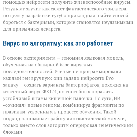
разрушения,
помощью нейросети получить жизнеспособные вирусы.
а
Результат звучит как сюжет фантастического триллера,
для
но цель у разработки сугубо прикладная: найти способ
спасения»
бороться с бактериями, которые становятся неуязвимыми
для привычных лекарств.
Вирус по алгоритму: как это работает
В основе эксперимента — геномная языковая модель,
обученная на обширной базе вирусных
последовательностей. Учёные не программировали
каждый ген вручную: они задали нейросети Evo
задачу — создать варианты бактериофагов, похожих на
известный вирус ФХ174, но способных поражать
устойчивый штамм кишечной палочки. По сути, ИИ
«сочинял» новые геномы, комбинируя фрагменты по
правилам, усвоенным в процессе обучения. Такой
подход напоминает работу лингвистической модели,
только вместо слов алгоритм оперировал генетическими
блоками.