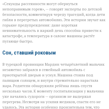
«Жара
«Секунды рассеянности могут обернуться
не
прощает
непоправимым горем», — говорят эксперты по детской
невнимательности
безопасности, комментируя череду трагедий, когда дети
трагедии
гибли в перегретых автомобилях. Эти истории звучат как
в
раскалённых
горькие предупреждения: даже короткая
машинах»
невнимательность в жаркий день способна привести к
катастрофе, а температура в салоне машины растёт
пугающе быстро.
Сон, ставший роковым
В турецкой провинции Мардин четырёхлетний мальчик
незаметно забрался в семейный автомобиль с
приоткрытой дверью и уснул. Машина стояла под
палящим солнцем, и внутри стремительно нарастала
жара. Родители обнаружили ребёнка лишь спустя
несколько часов. К моменту госпитализации у мальчика
уже начались судороги — организм не выдержал
перегрева. Несмотря на усилия медиков, спасти его не
удалось. Эта история особенно пронзительна тем, что