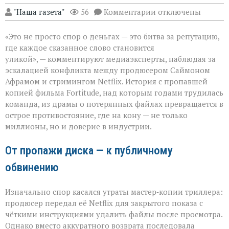
к
"Наша газета"
56
Комментарии
отключены
записи
«Когда
«Это не просто спор о деньгах — это битва за репутацию,
слово
бьёт
где каждое сказанное слово становится
больнее
уликой», — комментируют медиаэксперты, наблюдая за
иска:
эскалацией конфликта между продюсером Саймоном
новый
виток
Афрамом и стримингом Netflix. История с пропавшей
спора
копией фильма Fortitude, над которым годами трудилась
Netflix
команда, из драмы о потерянных файлах превращается в
и
острое противостояние, где на кону — не только
продюсера»
миллионы, но и доверие в индустрии.
От пропажи диска — к публичному
обвинению
Изначально спор касался утраты мастер‑копии триллера:
продюсер передал её Netflix для закрытого показа с
чёткими инструкциями удалить файлы после просмотра.
Однако вместо аккуратного возврата последовала