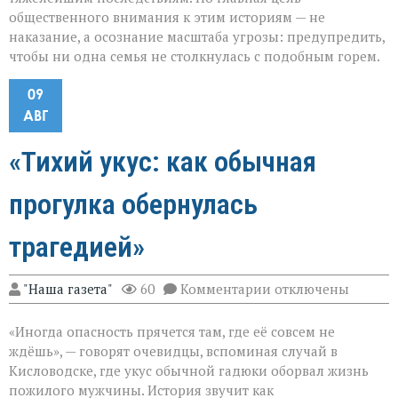
общественного внимания к этим историям — не
наказание, а осознание масштаба угрозы: предупредить,
чтобы ни одна семья не столкнулась с подобным горем.
09
АВГ
«Тихий укус: как обычная
прогулка обернулась
трагедией»
к
"Наша газета"
60
Комментарии
отключены
записи
«Тихий
«Иногда опасность прячется там, где её совсем не
укус:
как
ждёшь», — говорят очевидцы, вспоминая случай в
обычная
Кисловодске, где укус обычной гадюки оборвал жизнь
прогулка
пожилого мужчины. История звучит как
обернулась