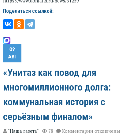
https://www.donland.ru/news/31259
Поделиться ссылкой:
09
АВГ
«Унитаз как повод для
многомиллионного долга:
коммунальная история с
серьёзным финалом»
к
"Наша газета"
78
Комментарии
отключены
записи