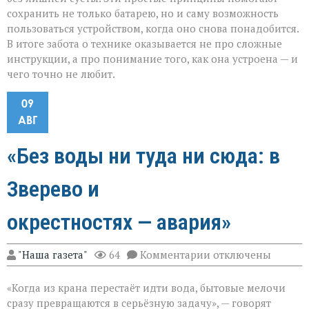
сохранить не только батарею, но и саму возможность
пользоваться устройством, когда оно снова понадобится.
В итоге забота о технике оказывается не про сложные
инструкции, а про понимание того, как она устроена — и
чего точно не любит.
09
АВГ
«Без воды ни туда ни сюда: в
Зверево и
окрестностях — авария»
к
"Наша газета"
64
Комментарии
отключены
записи
«Без
«Когда из крана перестаёт идти вода, бытовые мелочи
воды
ни
сразу превращаются в серьёзную задачу», — говорят