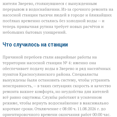
туда
жители Зверево, столкнувшиеся с вынужденным
ни
перерывом в водоснабжении. Из‑за срочного ремонта на
сюда:
в
насосной станции тысячи людей в городе и ближайших
Зверево
посёлках временно остались без холодной воды — и
и
теперь привычная рутина требует новых расчётов и
окрестностях — ава
небольших бытовых ухищрений.
Что случилось на станции
Причиной перебоев стали аварийные работы на
территории насосной станции № 4: именно она
обеспечивает подачу воды в Зверево и ряд населённых
пунктов Красносулинского района. Специалисты
вынуждены были остановить систему, чтобы устранить
неисправность, — в таких ситуациях скорость и качество
ремонта важнее комфорта, но неудобства для жителей
всё равно ощутимы. Службы работают в усиленном
режиме, чтобы вернуть водоснабжение в максимально
короткие сроки. Отключение с 08:00 ч. 11.08.2026 г. до
ориентировочного времени окончания работ 00:00 час.