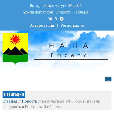
Воскресенье, Август 09, 2026
Архив выпусков
О газете
Реклама
Авторизация
|
Регистрация
НАША
Гаzета
Навигация
Главная
//
Новости
//
Бесплатные Wi-Fi-зоны начали
создавать в Ростовской области