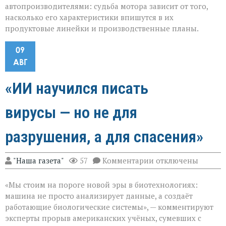
автопроизводителями: судьба мотора зависит от того,
насколько его характеристики впишутся в их
продуктовые линейки и производственные планы.
09
АВГ
«ИИ научился писать
вирусы — но не для
разрушения, а для спасения»
к
"Наша газета"
57
Комментарии
отключены
записи
«ИИ
«Мы стоим на пороге новой эры в биотехнологиях:
научился
писать
машина не просто анализирует данные, а создаёт
вирусы — но
работающие биологические системы», — комментируют
не
эксперты прорыв американских учёных, сумевших с
для