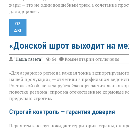
жары — это не один волшебный трюк, а сочетание прос
для здоровья.
07
АВГ
«Донской шрот выходит на м
к
"Наша газета"
64
Комментарии
отключены
записи
«Донской
«Для аграрного региона каждая тонна экспортируемого п
шрот
выходит
нашей продукции», — отметили в профильном ведомст
на
Ростовской области за рубеж. Экспорт растительных к
международны
повестки региона: спрос на отечественные кормовые ко
уровень»
предельно строгим.
Строгий контроль — гарантия доверия
Перед тем как груз покидает территорию страны, он п