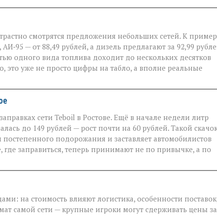
трастно смотрятся предложения небольших сетей. К пример
 АИ‑95 — от 88,49 рублей, а дизель предлагают за 92,99 рубле
ью одного вида топлива доходит до нескольких десятков
о, это уже не просто цифры на табло, а вполне реальные
ое
аправках сети Teboil в Ростове. Ещё в начале недели литр
ралась до 149 рублей — рост почти на 60 рублей. Такой скачок
ы постепенного подорожания и заставляет автомобилистов
 где заправиться, теперь принимают не по привычке, а по
ами: на стоимость влияют логистика, особенности поставок
ат самой сети — крупные игроки могут сдерживать цены за