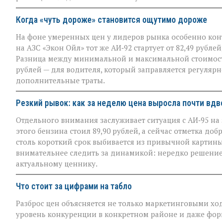
Когда «чуть дороже» становится ощутимо дороже
На фоне умеренных цен у лидеров рынка особенно кон
на АЗС «Экон Ойл» тот же АИ‑92 стартует от 82,49 рублей,
Разница между минимальной и максимальной стоимост
рублей — для водителя, который заправляется регулярн
дополнительные траты.
Резкий рывок: как за неделю цена выросла почти вдв
Отдельного внимания заслуживает ситуация с АИ‑95 на з
этого бензина стоил 89,90 рублей, а сейчас отметка доб
столь короткий срок выбивается из привычной картин
внимательнее следить за динамикой: нередко решение,
актуальному ценнику.
Что стоит за цифрами на табло
Разброс цен объясняется не только маркетинговыми ход
уровень конкуренции в конкретном районе и даже форм