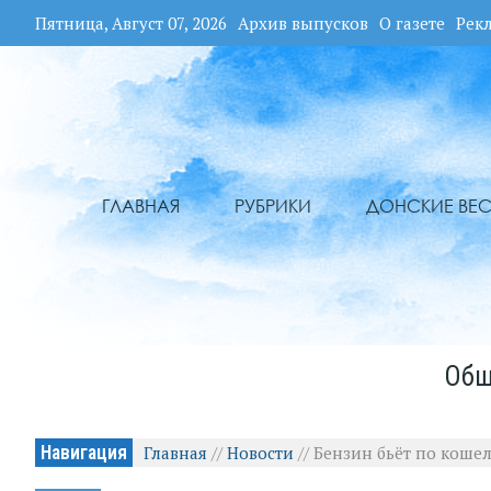
Пятница, Август 07, 2026
Архив выпусков
О газете
Рек
ГЛАВНАЯ
РУБРИКИ
ДОНСКИЕ ВЕС
Общ
Навигация
Главная
//
Новости
//
Бензин бьёт по кошел