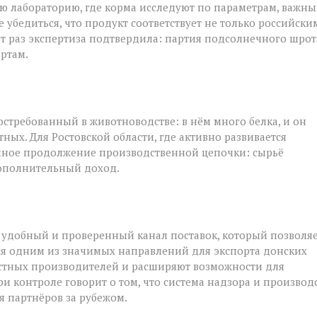
ю лабораторию, где корма исследуют по параметрам, важн
 убедиться, что продукт соответствует не только российски
от раз экспертиза подтвердила: партия подсолнечного шрот
ртам.
стребованный в животноводстве: в нём много белка, и он
ых. Для Ростовской области, где активно развивается
ичное продолжение производственной цепочки: сырьё
дополнительный доход.
 удобный и проверенный канал поставок, который позволя
тся одним из значимых направлений для экспорта донских
естных производителей и расширяют возможности для
и контроле говорит о том, что система надзора и производ
я партнёров за рубежом.