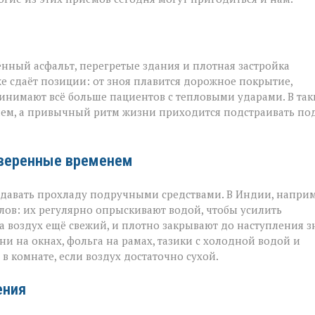
ённый асфальт, перегретые здания и плотная застройка
е сдаёт позиции: от зноя плавится дорожное покрытие,
инимают всё больше пациентов с тепловыми ударами. В так
ием, а привычный ритм жизни приходится подстраивать по
оверенные временем
оздавать прохладу подручными средствами. В Индии, наприм
ов: их регулярно опрыскивают водой, чтобы усилить
а воздух ещё свежий, и плотно закрывают до наступления з
и на окнах, фольга на рамах, тазики с холодной водой и
в комнате, если воздух достаточно сухой.
ения