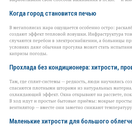
приходит»
Когда город становится печью
В мегаполисах жара ощущается особенно остро: раскал
создают эффект тепловой ловушки. Инфраструктура тож
случаются перебои в электроснабжении, а больницы пр
условиях даже обычная прогулка может стать испытан
капризы погоды.
Прохлада без кондиционера: хитрости, пр
Там, где сплит‑системы — редкость, люди научились с
спасаются плотными шторами из натуральных материал
охлаждающий эффект. Окна открывают на рассвете, пок
В ход идут и простые бытовые приёмы: мокрые простын
вентилятор — вместе они заметно снижают температуру 
Маленькие хитрости для большого облегч