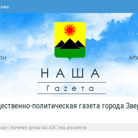
лама
ТИ
АР
НАША
Гаzета
ественно-политическая газета города Зве
ьку: почему цены на АЗС так разнятся