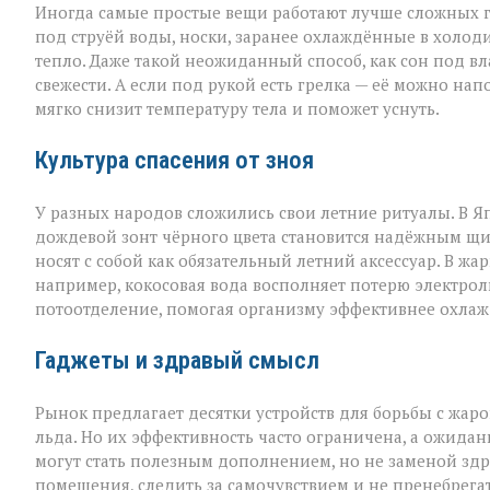
Иногда самые простые вещи работают лучше сложных г
под струёй воды, носки, заранее охлаждённые в холод
тепло. Даже такой неожиданный способ, как сон под в
свежести. А если под рукой есть грелка — её можно на
мягко снизит температуру тела и поможет уснуть.
Культура спасения от зноя
У разных народов сложились свои летние ритуалы. В Я
дождевой зонт чёрного цвета становится надёжным щи
носят с собой как обязательный летний аксессуар. В жа
например, кокосовая вода восполняет потерю электроли
потоотделение, помогая организму эффективнее охлаж
Гаджеты и здравый смысл
Рынок предлагает десятки устройств для борьбы с жар
льда. Но их эффективность часто ограничена, а ожидан
могут стать полезным дополнением, но не заменой здр
помещения, следить за самочувствием и не пренебрега