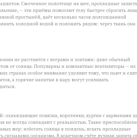
аджетов. Смоченное полотенце на шее, прохладные запяст
ильнике, — эти приёмы помогают телу быстрее сбросить ли
лажной простынёй, даёт несколько часов долгожданной
полнить холодной водой и положить рядом: через ткань она
понии не расстаются с веерами и зонтами: даже обычный
том от солнца. Популярны и компактные вентиляторы — их
рких странах особое внимание уделяют тому, что пьют и едят
тов, а горячие напитки в жару могут усиливать
даться.
ой: охлаждающие повязки, воротники, куртки с карманами д
ия не всегда совпадают с реальностью. Такие приспособлен
авых мер: избегать солнца в полдень, искать прохладные
ть сигналами организма. В конечном счёте лучшая защита о