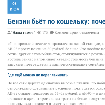
06
ИЮЛ
Бензин бьёт по кошельку: поч
к
"Наша газета"
173
Комментарии
отключены
записи
Бензин
«Я на прошлой неделе заправился на одной станции, а 
бьёт
по
АИ‑95 просят почти на 80 рублей больше! Это вообще н
кошельку:
сотни других автомобилистов, столкнувшихся с резким
почему
Ростова сейчас напоминает качели: стоимость бензина 
цены
на
заправки превращается в мини‑исследование семейног
АЗС
так
Где ещё можно не переплачивать
разнятся
Не все сети держат одинаково высокие планки: по на
относительно сдержанные расценки пока удаётся сохра
АИ‑92 отдают примерно за 64–65 рублей, а АИ‑95 — в д
становятся ориентиром: когда траты на бензин ощутим
разницы складываются в заметную экономию.