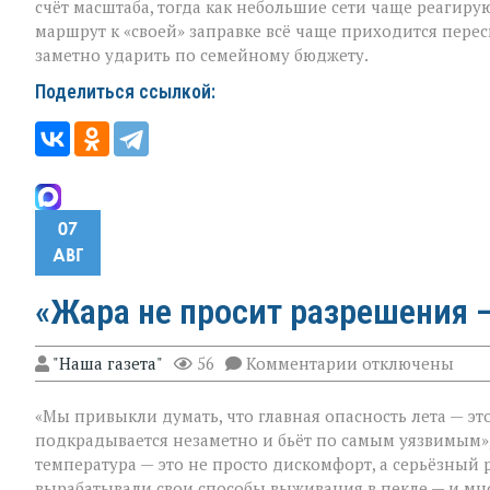
счёт масштаба, тогда как небольшие сети чаще реагир
маршрут к «своей» заправке всё чаще приходится перес
заметно ударить по семейному бюджету.
Поделиться ссылкой:
07
АВГ
«Жара не просит разрешения —
к
"Наша газета"
56
Комментарии
отключены
записи
«Жара
«Мы привыкли думать, что главная опасность лета — это
не
просит
подкрадывается незаметно и бьёт по самым уязвимым»,
разрешения — о
температура — это не просто дискомфорт, а серьёзный 
просто
вырабатывали свои способы выживания в пекле — и мно