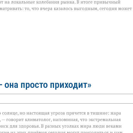
уют на локальные колебания рынка. В итоге привычный
матривать: то, что вчера казалось выгодным, сегодня может
 она просто приходит»
 солнце, но настоящая угроза прячется в тишине: жара
 — говорит климатолог, напоминая, что экстремальная
на
риск для здоровья. В разных уголках мира люди веками
гие из этих приёмов сегодня могут пригодиться и нам.