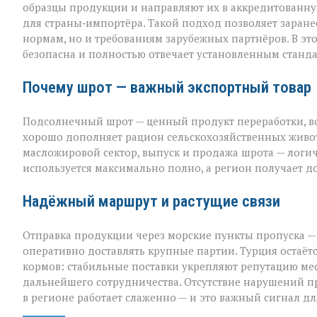
образцы продукции и направляют их в аккредитованну
для страны‑импортёра. Такой подход позволяет заранее
нормам, но и требованиям зарубежных партнёров. В эт
безопасна и полностью отвечает установленным станда
Почему шрот — важный экспортный товар
Подсолнечный шрот — ценный продукт переработки, во
хорошо дополняет рацион сельскохозяйственных животн
масложировой сектор, выпуск и продажа шрота — лог
используется максимально полно, а регион получает 
Надёжный маршрут и растущие связи
Отправка продукции через морские пункты пропуска —
оперативно доставлять крупные партии. Турция остаё
кормов: стабильные поставки укрепляют репутацию м
дальнейшего сотрудничества. Отсутствие нарушений пр
в регионе работает слаженно — и это важный сигнал дл