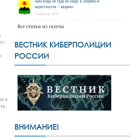
«Без воды ни туда ни сюда: в Зверево и
окрестностях — авария»
9 августа, 2026
Все статьи из газеты
а
г:
ВЕСТНИК КИБЕРПОЛИЦИИ
РОССИИ
ю
в в
ить
ВНИМАНИЕ!