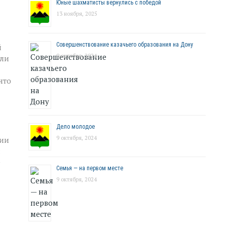
Юные шахматисты вернулись с победой
13 ноября, 2025
Совершенствование казачьего образования на Дону
й
9 октября, 2024
или
что
Дело молодое
9 октября, 2024
ции
л
е
Семья — на первом месте
9 октября, 2024
.