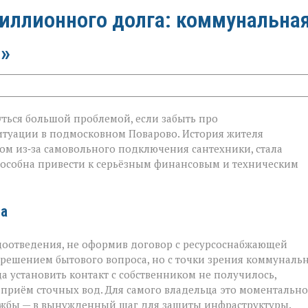
миллионного долга: коммунальна
»
ться большой проблемой, если забыть про
итуации в подмосковном Поварово. История жителя
ом из‑за самовольного подключения сантехники, стала
ого
пособна привести к серьёзным финансовым и техническим
та
доотведения, не оформив договор с ресурсоснабжающей
м решением бытового вопроса, но с точки зрения коммуналь
 установить контакт с собственником не получилось,
риём сточных вод. Для самого владельца это моментально
ужбы — в вынужденный шаг для защиты инфраструктуры.