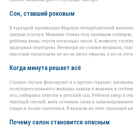
в
раскалённых
машинах»
Сон, ставший роковым
В турецкой провинции Мардин четырёхлетний мальчик
дверью и уснул. Машина стояла под палящим солнцем,
ребёнка лишь спустя несколько часов. К моменту госпи
выдержал перегрева. Несмотря на усилия медиков, спаст
трагедия произошла не из‑за злого умысла, а из‑за сте
Когда минута решает всё
Схожие случаи фиксируют и в других странах: аномал
полуторагодовалого малыша нашли в машине в состоя
его, собираясь отвезти в детский сад. Ребёнок умер в
тяжёлый случай: мать оставила сына в заблокированном
удара и позже скончался. В каждом из этих эпизодов к
Почему салон становится опасным