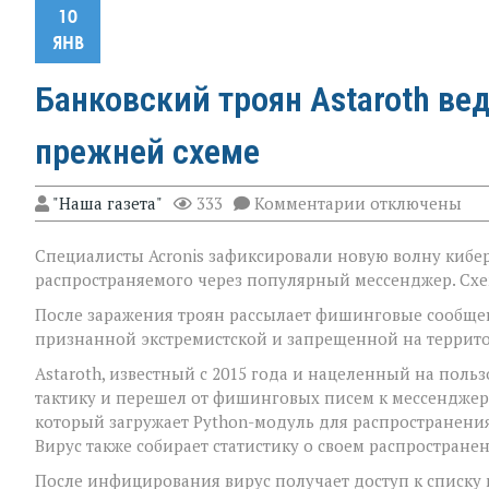
10
ЯНВ
Банковский троян Astaroth ве
прежней схеме
к
"Наша газета"
333
Комментарии
отключены
записи
Банковский
Специалисты Acronis зафиксировали новую волну кибер
троян
Astaroth
распространяемого через популярный мессенджер. Схем
ведет
атаки
После заражения троян рассылает фишинговые сообщен
через
признанной экстремистской и запрещенной на террито
WhatsApp
по
Astaroth, известный с 2015 года и нацеленный на поль
прежней
тактику и перешел от фишинговых писем к мессенджерам
схеме
который загружает Python-модуль для распространени
Вирус также собирает статистику о своем распростране
После инфицирования вирус получает доступ к списку 