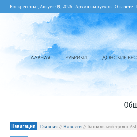
Воскресенье, Август 09, 2026
Архив выпусков
О газете
ГЛАВНАЯ
РУБРИКИ
ДОНСКИЕ ВЕС
Общ
Навигация
Главная
//
Новости
//
Банковский троян Ast