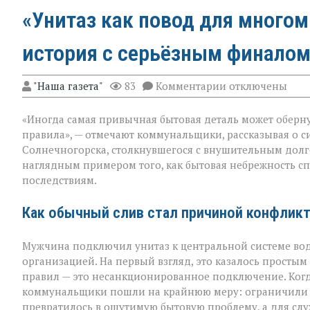
«Унитаз как повод для много
история с серьёзным финалом
к
"Наша газета"
83
Комментарии
отключены
записи
«Унитаз
«Иногда самая привычная бытовая деталь может оберну
как
повод
правила», — отмечают коммунальщики, рассказывая о с
для
Солнечногорска, столкнувшегося с внушительным долг
многомиллионн
наглядным примером того, как бытовая небрежность с
долга:
коммунальная
последствиям.
история
с
Как обычный слив стал причиной конфлик
серьёзным
финалом»
Мужчина подключил унитаз к центральной системе во
организацией. На первый взгляд, это казалось просты
правил — это несанкционированное подключение. Когда
коммунальщики пошли на крайнюю меру: ограничили п
превратилось в ощутимую бытовую проблему, а для сл