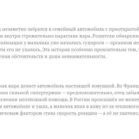
 незаметно забрался в семейный автомобиль с приоткрыто
 и внутри стремительно нарастала жара. Родители обнаруж
тализации у мальчика уже начались судороги — организм не
и его не удалось. Эта история особенно пронзительна тем, 
чения обстоятельств и доли невнимательности.
ьная жара делает автомобиль настоящей ловушкой. Во Фран
нии сильной гипертермии — предположительно, отец забы
 отделении неотложной помощи. В России произошёл не мене
 автомобиле и ушла, а мальчик впал в кому из‑за теплового
лючевым фактором стала скорость реакции — а её не хватило