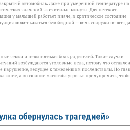
 закрытый автомобиль. Даже при умеренной температуре на
тических значений за считаные минуты. Для детского
ляция у малышей работает иначе, и критическое состояние
итуация может казаться безобидной — ведь снаружи не всегд
енные семьи и невыносимая боль родителей. Такие случаи
итуаций возбуждаются уголовные дела, потому что оставле
ное нарушение, ведущее к тяжелейшим последствиям. Но гла
казание, а осознание масштаба угрозы: предупредить, чтоб
гулка обернулась трагедией»