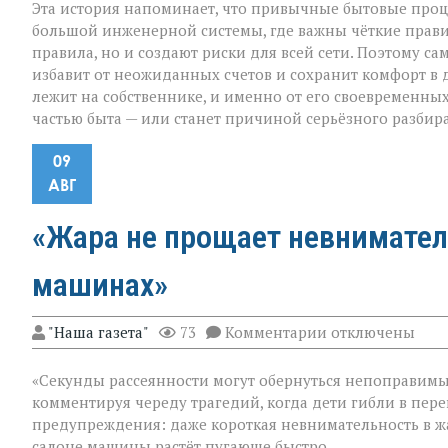
Эта история напоминает, что привычные бытовые проце
большой инженерной системы, где важны чёткие прави
правила, но и создают риски для всей сети. Поэтому 
избавит от неожиданных счетов и сохранит комфорт в 
лежит на собственнике, и именно от его своевременных
частью быта — или станет причиной серьёзного разбира
09
АВГ
«Жара не прощает невнимател
машинах»
к
"Наша газета"
73
Комментарии
отключены
записи
«Жара
«Секунды рассеянности могут обернуться непоправимым
не
прощает
комментируя череду трагедий, когда дети гибли в пере
невнимательнос
предупреждения: даже короткая невнимательность в жа
трагедии
салоне машины растёт пугающе быстро.