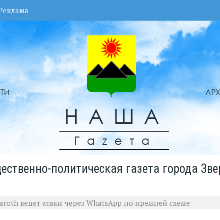
Реклама
ТИ
АР
НАША
Гаzета
ественно-политическая газета города Зве
aroth ведет атаки через WhatsApp по прежней схеме