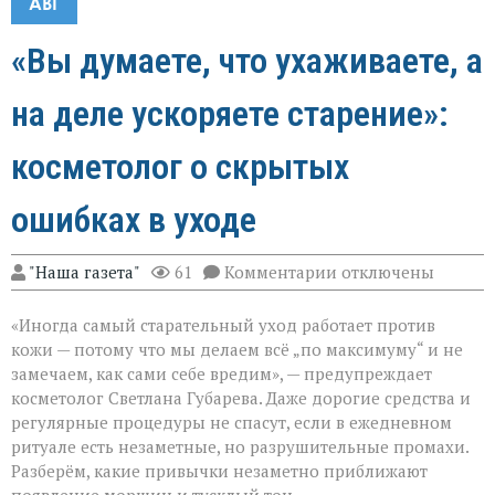
АВГ
«Вы думаете, что ухаживаете, а
на деле ускоряете старение»:
косметолог о скрытых
ошибках в уходе
к
"Наша газета"
61
Комментарии
отключены
записи
«Вы
«Иногда самый старательный уход работает против
думаете,
что
кожи — потому что мы делаем всё „по максимуму“ и не
ухаживаете,
замечаем, как сами себе вредим», — предупреждает
а
косметолог Светлана Губарева. Даже дорогие средства и
на
деле
регулярные процедуры не спасут, если в ежедневном
ускоряете
ритуале есть незаметные, но разрушительные промахи.
старение»:
Разберём, какие привычки незаметно приближают
косметолог