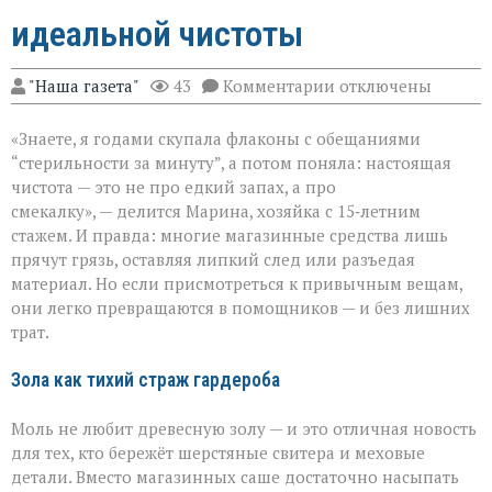
идеальной чистоты
к
"Наша газета"
43
Комментарии
отключены
записи
Когда
«Знаете, я годами скупала флаконы с обещаниями
бытовая
химия
“стерильности за минуту”, а потом поняла: настоящая
бессильна:
чистота — это не про едкий запах, а про
хитрости
смекалку», — делится Марина, хозяйка с 15‑летним
для
идеальной
стажем. И правда: многие магазинные средства лишь
чистоты
прячут грязь, оставляя липкий след или разъедая
материал. Но если присмотреться к привычным вещам,
они легко превращаются в помощников — и без лишних
трат.
Зола как тихий страж гардероба
Моль не любит древесную золу — и это отличная новость
для тех, кто бережёт шерстяные свитера и меховые
детали. Вместо магазинных саше достаточно насыпать