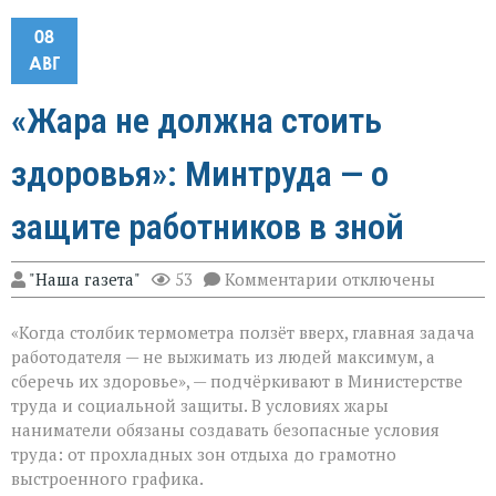
08
АВГ
«Жара не должна стоить
здоровья»: Минтруда — о
защите работников в зной
к
"Наша газета"
53
Комментарии
отключены
записи
«Жара
«Когда столбик термометра ползёт вверх, главная задача
не
должна
работодателя — не выжимать из людей максимум, а
стоить
сберечь их здоровье», — подчёркивают в Министерстве
здоровья»:
труда и социальной защиты. В условиях жары
Минтруда — о
защите
наниматели обязаны создавать безопасные условия
работников
труда: от прохладных зон отдыха до грамотно
в
выстроенного графика.
зной