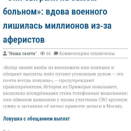
больном»: вдова военного
лишилась миллионов из‑за
аферистов
к
"Наша газета"
66
Комментарии
отключены
записи
«Они
«Когда звонят якобы из военкомата или полиции и
сыграли
на
обещают выплаты либо пугают уголовным делом — это
самом
почти всегда ловушка», — предупреждают
больном»:
правоохранители. История из Приморья показывает,
вдова
военного
насколько изощрёнными стали телефонные мошенники:
лишилась
они обманом выманили у вдовы участника СВО крупную
миллионов
сумму и заставили её лично привезти деньги в Москву.
из‑за
аферистов
Ловушка с обещанием выплат