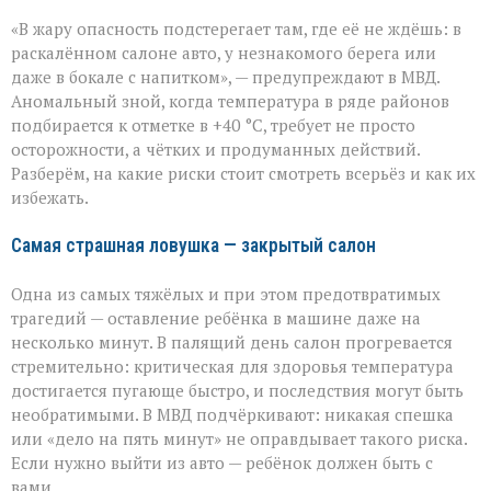
«Жара
«В жару опасность подстерегает там, где её не ждёшь: в
не
прощает
раскалённом салоне авто, у незнакомого берега или
легкомыслия»:
даже в бокале с напитком», — предупреждают в МВД.
МВД — о
Аномальный зной, когда температура в ряде районов
том,
как
подбирается к отметке в +40 °C, требует не просто
уберечь
осторожности, а чётких и продуманных действий.
себя
Разберём, на какие риски стоит смотреть всерьёз и как их
и
избежать.
близких
Самая страшная ловушка — закрытый салон
Одна из самых тяжёлых и при этом предотвратимых
трагедий — оставление ребёнка в машине даже на
несколько минут. В палящий день салон прогревается
стремительно: критическая для здоровья температура
достигается пугающе быстро, и последствия могут быть
необратимыми. В МВД подчёркивают: никакая спешка
или «дело на пять минут» не оправдывает такого риска.
Если нужно выйти из авто — ребёнок должен быть с
вами.