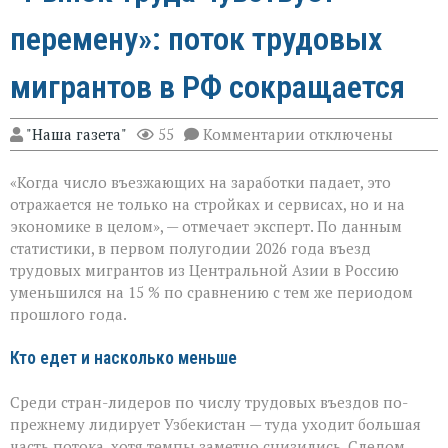
перемену»: поток трудовых
мигрантов в РФ сокращается
к
"Наша газета"
55
Комментарии
отключены
записи
«Рынок
«Когда число въезжающих на заработки падает, это
труда
чувствует
отражается не только на стройках и сервисах, но и на
перемену»:
экономике в целом», — отмечает эксперт. По данным
поток
статистики, в первом полугодии 2026 года въезд
трудовых
мигрантов
трудовых мигрантов из Центральной Азии в Россию
в
уменьшился на 15 % по сравнению с тем же периодом
РФ
прошлого года.
сокращается
Кто едет и насколько меньше
Среди стран-лидеров по числу трудовых въездов по-
прежнему лидирует Узбекистан — туда уходит большая
часть потока, хотя темпы заметно снизились. Следом