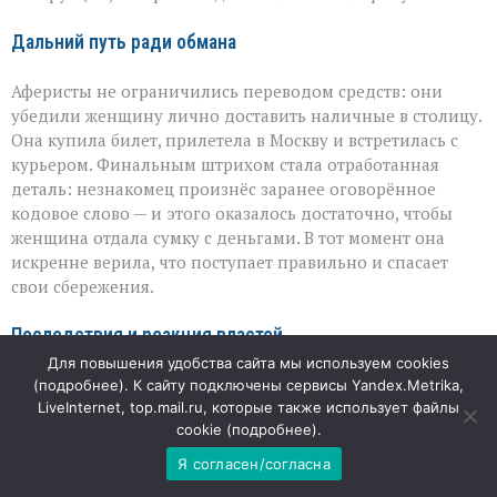
Дальний путь ради обмана
Аферисты не ограничились переводом средств: они
убедили женщину лично доставить наличные в столицу.
Она купила билет, прилетела в Москву и встретилась с
курьером. Финальным штрихом стала отработанная
деталь: незнакомец произнёс заранее оговорённое
кодовое слово — и этого оказалось достаточно, чтобы
женщина отдала сумку с деньгами. В тот момент она
искренне верила, что поступает правильно и спасает
свои сбережения.
Последствия и реакция властей
Для повышения удобства сайта мы используем cookies
Когда женщина поняла, что стала жертвой обмана, было
(
подробнее
). К сайту подключены сервисы Yandex.Metrika,
уже поздно. Полиция возбудила уголовное дело о
LiveInternet, top.mail.ru, которые также использует файлы
cookie (
подробнее
).
мошенничестве в особо крупном размере, а прокуратура
взяла расследование на контроль. Сейчас главная
Я согласен/согласна
задача — найти причастных и разобраться, как