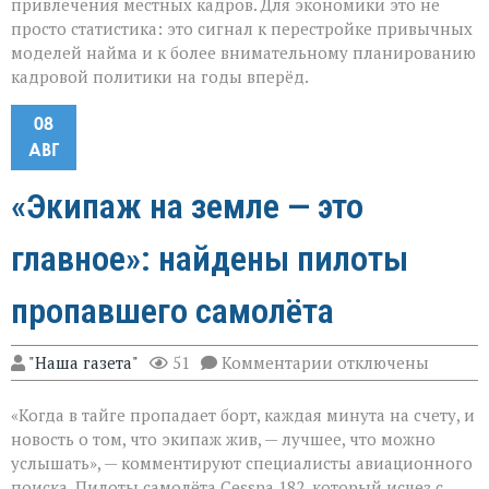
привлечения местных кадров. Для экономики это не
просто статистика: это сигнал к перестройке привычных
моделей найма и к более внимательному планированию
кадровой политики на годы вперёд.
08
АВГ
«Экипаж на земле — это
главное»: найдены пилоты
пропавшего самолёта
к
"Наша газета"
51
Комментарии
отключены
записи
«Экипаж
«Когда в тайге пропадает борт, каждая минута на счету, и
на
земле — это
новость о том, что экипаж жив, — лучшее, что можно
главное»:
услышать», — комментируют специалисты авиационного
найдены
поиска. Пилоты самолёта Cessna 182, который исчез с