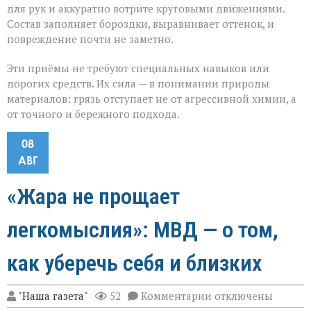
для рук и аккуратно вотрите круговыми движениями.
Состав заполняет бороздки, выравнивает оттенок, и
повреждение почти не заметно.
Эти приёмы не требуют специальных навыков или
дорогих средств. Их сила — в понимании природы
материалов: грязь отступает не от агрессивной химии, а
от точного и бережного подхода.
08
АВГ
«Жара не прощает
легкомыслия»: МВД — о том,
как уберечь себя и близких
к
"Наша газета"
52
Комментарии
отключены
записи