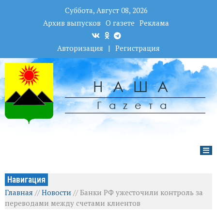
Суббота, Август 08, 2026
Архив выпусков
О газете
Реклама
Авторизация
|
Регистрация
НАША
Гаzета
Навигация
Главная
//
Новости
//
Банки РФ ужесточили контроль за
переводами между счетами клиентов