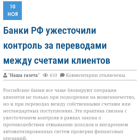
10
НОЯ
Банки РФ ужесточили
контроль за переводами
между счетами клиентов
к
"Наша газета"
410
Комментарии
отключены
записи
Банки
Российские банки все чаще блокируют операции
РФ
ужесточили
клиентов не только при подозрении на мошенничество,
контроль
но и при переводах между собственными счетами или
за
нестандартных поступлениях. Эта практика связана с
переводами
между
ужесточением контроля в рамках закона о
счетами
противодействии отмыванию доходов и внедрением
клиентов
автоматизированных систем проверки финансовых
операций.