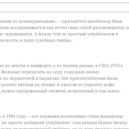
каким‑то незавершённым», — признаётся автоблогер Илья
еталь воспринимается как нечто само собой разумеющееся, х
не задумывался. А между тем за простым углублением в
пасности и даже судебных тяжбах.
 из заботы о комфорте, а из логики рынка: в США 1950‑х
ы. Желание перекусить на ходу породило волну
 до держателей в бардачке. Эти приспособления были
озило пятном на обивке и ожогом от горячего кофе.
, нужен продуманный элемент, встроенный в сам салон.
 в 1984 году — его первыми носителями стали минивэны
ры не просто добавили углубление: они искали баланс между
адали от недостаточной глубины, из‑за чего стаканы нередк