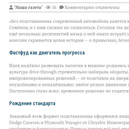
к
"Наша газета"
56
Комментарии
отключены
записи
Подстаканник:
«Без подстаканника современный автомобиль кажется 
незаметный
герой
Семёнов, и с ним сложно не согласиться. Сегодня эта д
автомобильного
ещё несколько десятилетий назад о ней никто всерьёз 
салона
консоли скрывается целая история — о привычках, безо
Фастфуд как двигатель прогресса
Идея надёжно размещать напитки в машине родилась не
культура drive‑through стремительно набирала оборот
импровизированных решений — от подставок на дверях
неудобными и ненадёжными: любое резкое движение гр
Постепенно стало ясно: временное решение не годится
Рождение стандарта
Знакомый всем формат подстаканника оформился лишь
Dodge Caravan и Plymouth Voyager от Chrysler. Инжене
удобством и безопасностью. Первые версии всё ещё стр