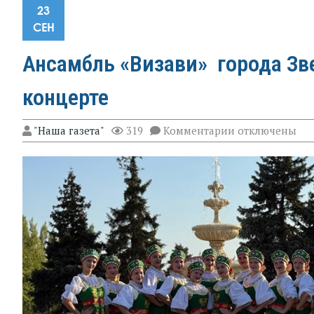
23
СЕН
Ансамбль «Визави» города Зве
концерте
к
"Наша газета"
319
Комментарии
отключены
записи
Ансамбль
«Визави»
города
Зверево
принял
участие
в
гала-
концерте