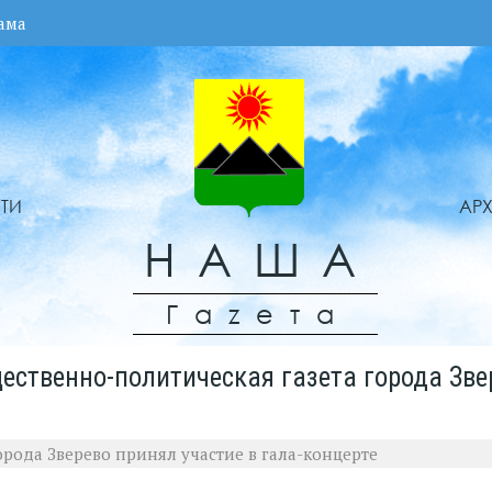
ама
ТИ
АР
НАША
Гаzета
ественно-политическая газета города Зве
рода Зверево принял участие в гала-концерте