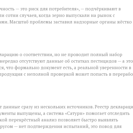
чность — это риск для потребителя», — подчёркивают в
ли сотни случаев, когда зерно выпускали на рынок с
ми. Масштаб проблемы заставил надзорные органы жёстко
я
ларацию о соответствии, но не проводит полный набор
 нередко отсутствуют данные об остатках пестицидов — а это
я, что формально документ есть, а реальной уверенности в
: продукция с неполной проверкой может попасть в перерабо
т данные сразу из нескольких источников. Реестр декларац
кументы выпущены, а система «Сатурн» помогает отследить
кой перекрёстный анализ позволяет быстро выявлять
в другом — нет подтверждения испытаний, это повод для