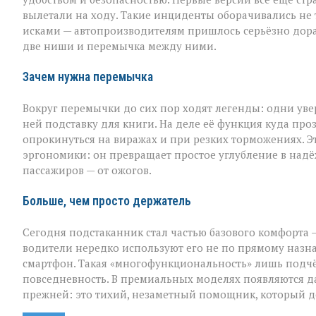
вылетали на ходу. Такие инциденты оборачивались не
исками — автопроизводителям пришлось серьёзно дора
две ниши и перемычка между ними.
Зачем нужна перемычка
Вокруг перемычки до сих пор ходят легенды: одни уве
ней подставку для книги. На деле её функция куда проз
опрокинуться на виражах и при резких торможениях. Э
эргономики: он превращает простое углубление в надё
пассажиров — от ожогов.
Больше, чем просто держатель
Сегодня подстаканник стал частью базового комфорта
водители нередко используют его не по прямому назн
смартфон. Такая «многофункциональность» лишь подчёр
повседневность. В премиальных моделях появляются д
прежней: это тихий, незаметный помощник, который де