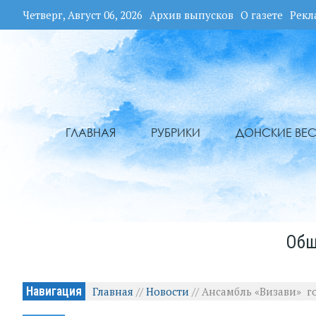
Четверг, Август 06, 2026
Архив выпусков
О газете
Рекл
ГЛАВНАЯ
РУБРИКИ
ДОНСКИЕ ВЕС
Общ
Навигация
Главная
//
Новости
//
Ансамбль «Визави» го