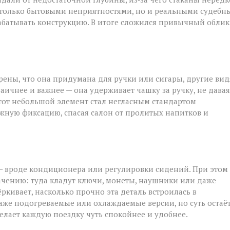
 только бытовыми неприятностями, но и реальными судеб
батывать конструкцию. В итоге сложился привычный облик
рены, что она придумана для ручки или сигары, другие вид
аичнее и важнее — она удерживает чашку за ручку, не давая
тот небольшой элемент стал негласным стандартом
жную фиксацию, спасая салон от пролитых напитков и
 — вроде кондиционера или регулировки сидений. При этом
ачению: туда кладут ключи, монеты, наушники или даже
кивает, насколько прочно эта деталь встроилась в
аже подогреваемые или охлаждаемые версии, но суть остаё
лает каждую поездку чуть спокойнее и удобнее.