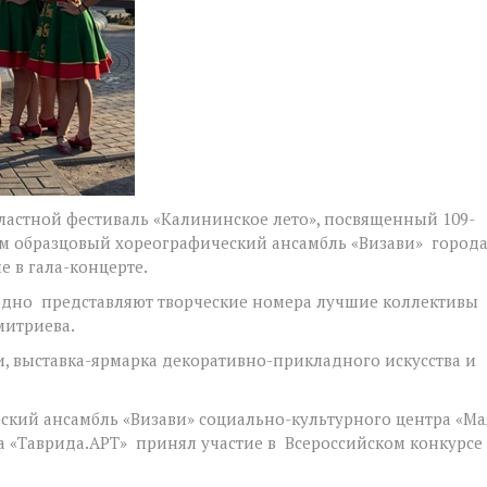
ластной фестиваль «Калининское лето», посвященный 109-
ом образцовый хореографический ансамбль «Визави» город
 в гала-концерте.
годно представляют творческие номера лучшие коллективы
митриева.
, выставка-ярмарка декоративно-прикладного искусства и
еский ансамбль «Визави» социально-культурного центра «Ма
а «Таврида.АРТ» принял участие в Всероссийском конкурсе