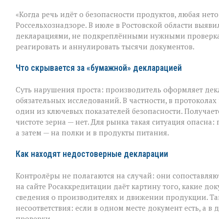
Зерно
«Когда речь идёт о безопасности продуктов, любая нето
под
прицелом:
Россельхознадзоре. В июле в Ростовской области выяви
в
декларациями, не подкреплёнными нужными проверка
Ростовской
реагировать и аннулировать тысячи документов.
области
вскрыли
массовые
Что скрывается за «бумажной» декларацией
нарушения
декларировани
Суть нарушения проста: производитель оформляет дек
обязательных исследований. В частности, в протоколах
один из ключевых показателей безопасности. Получаетс
чистоте зерна — нет. Для рынка такая ситуация опасна
а затем — на полки и в продукты питания.
Как находят недостоверные декларации
Контролёры не полагаются на случай: они сопоставляю
на сайте Росаккредитации даёт картину того, какие до
сведения о производителях и движении продукции. Та
несоответствия: если в одном месте документ есть, а 
проверки.