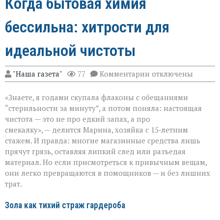
Когда бытовая химия
бессильна: хитрости для
идеальной чистоты
к
"Наша газета"
77
Комментарии
отключены
записи
Когда
«Знаете, я годами скупала флаконы с обещаниями
бытовая
химия
“стерильности за минуту”, а потом поняла: настоящая
бессильна:
чистота — это не про едкий запах, а про
хитрости
смекалку», — делится Марина, хозяйка с 15‑летним
для
идеальной
стажем. И правда: многие магазинные средства лишь
чистоты
прячут грязь, оставляя липкий след или разъедая
материал. Но если присмотреться к привычным вещам,
они легко превращаются в помощников — и без лишних
трат.
Зола как тихий страж гардероба