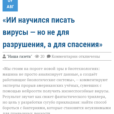
09
АВГ
«ИИ научился писать
вирусы — но не для
разрушения, а для спасения»
к
"Наша газета"
20
Комментарии
отключены
записи
«ИИ
«Мы стоим на пороге новой эры в биотехнологиях:
научился
писать
машина не просто анализирует данные, а создаёт
вирусы — но
работающие биологические системы», — комментируют
не
эксперты прорыв американских учёных, сумевших с
для
разрушения,
помощью нейросети получить жизнеспособные вирусы.
а
Результат звучит как сюжет фантастического триллера,
для
но цель у разработки сугубо прикладная: найти способ
спасения»
бороться с бактериями, которые становятся неуязвимыми
для привычных лекарств.