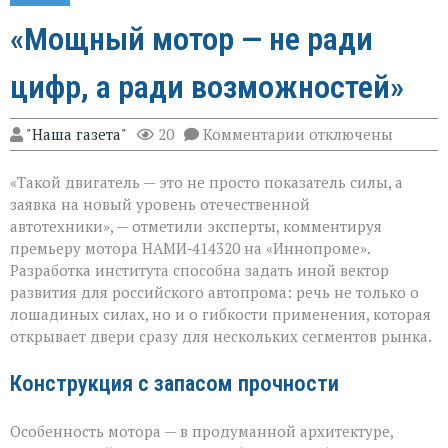
«Мощный мотор — не ради
цифр, а ради возможностей»
к
"Наша газета"
20
Комментарии
отключены
записи
«Мощный
«Такой двигатель — это не просто показатель силы, а
мотор — не
ради
заявка на новый уровень отечественной
цифр,
автотехники», — отметили эксперты, комментируя
а
премьеру мотора НАМИ‑414320 на «Иннопроме».
ради
возможностей»
Разработка института способна задать иной вектор
развития для российского автопрома: речь не только о
лошадиных силах, но и о гибкости применения, которая
открывает двери сразу для нескольких сегментов рынка.
Конструкция с запасом прочности
Особенность мотора — в продуманной архитектуре,