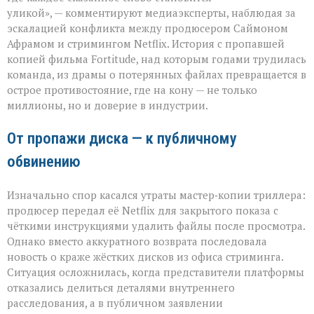
больнее
уликой», — комментируют медиаэксперты, наблюдая за
иска:
эскалацией конфликта между продюсером Саймоном
новый
виток
Афрамом и стримингом Netflix. История с пропавшей
спора
копией фильма Fortitude, над которым годами трудилась
Netflix
команда, из драмы о потерянных файлах превращается в
и
острое противостояние, где на кону — не только
продюсера»
миллионы, но и доверие в индустрии.
От пропажи диска — к публичному
обвинению
Изначально спор касался утраты мастер‑копии триллера:
продюсер передал её Netflix для закрытого показа с
чёткими инструкциями удалить файлы после просмотра.
Однако вместо аккуратного возврата последовала
новость о краже жёстких дисков из офиса стриминга.
Ситуация осложнилась, когда представители платформы
отказались делиться деталями внутреннего
расследования, а в публичном заявлении