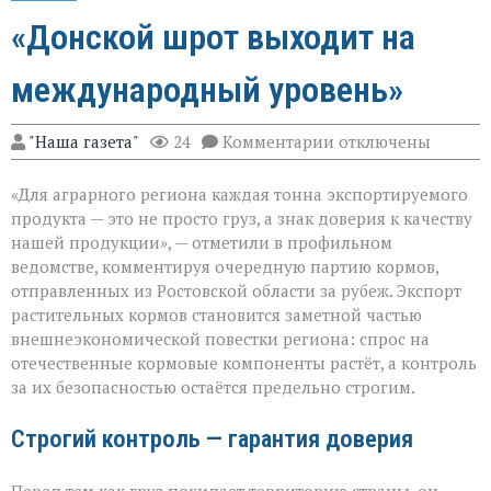
«Донской шрот выходит на
международный уровень»
к
"Наша газета"
24
Комментарии
отключены
записи
«Донской
«Для аграрного региона каждая тонна экспортируемого
шрот
выходит
продукта — это не просто груз, а знак доверия к качеству
на
нашей продукции», — отметили в профильном
международный
ведомстве, комментируя очередную партию кормов,
уровень»
отправленных из Ростовской области за рубеж. Экспорт
растительных кормов становится заметной частью
внешнеэкономической повестки региона: спрос на
отечественные кормовые компоненты растёт, а контроль
за их безопасностью остаётся предельно строгим.
Строгий контроль — гарантия доверия