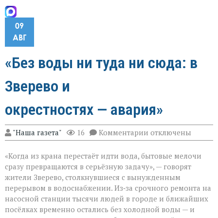
09
АВГ
«Без воды ни туда ни сюда: в
Зверево и
окрестностях — авария»
к
"Наша газета"
16
Комментарии
отключены
записи
«Без
«Когда из крана перестаёт идти вода, бытовые мелочи
воды
ни
сразу превращаются в серьёзную задачу», — говорят
туда
жители Зверево, столкнувшиеся с вынужденным
ни
перерывом в водоснабжении. Из‑за срочного ремонта на
сюда:
в
насосной станции тысячи людей в городе и ближайших
Зверево
посёлках временно остались без холодной воды — и
и