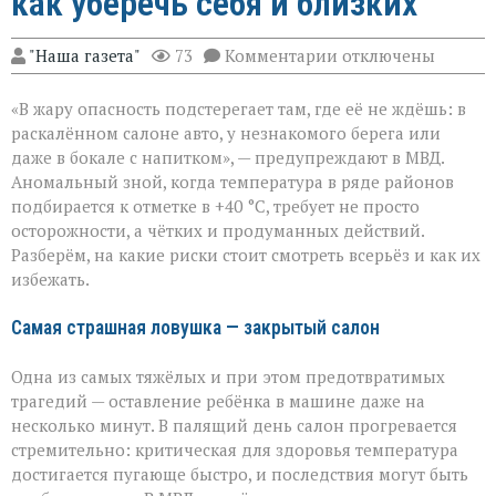
как уберечь себя и близких
к
"Наша газета"
73
Комментарии
отключены
записи
«Жара
«В жару опасность подстерегает там, где её не ждёшь: в
не
прощает
раскалённом салоне авто, у незнакомого берега или
легкомыслия»:
даже в бокале с напитком», — предупреждают в МВД.
МВД — о
Аномальный зной, когда температура в ряде районов
том,
как
подбирается к отметке в +40 °C, требует не просто
уберечь
осторожности, а чётких и продуманных действий.
себя
Разберём, на какие риски стоит смотреть всерьёз и как их
и
избежать.
близких
Самая страшная ловушка — закрытый салон
Одна из самых тяжёлых и при этом предотвратимых
трагедий — оставление ребёнка в машине даже на
несколько минут. В палящий день салон прогревается
стремительно: критическая для здоровья температура
достигается пугающе быстро, и последствия могут быть