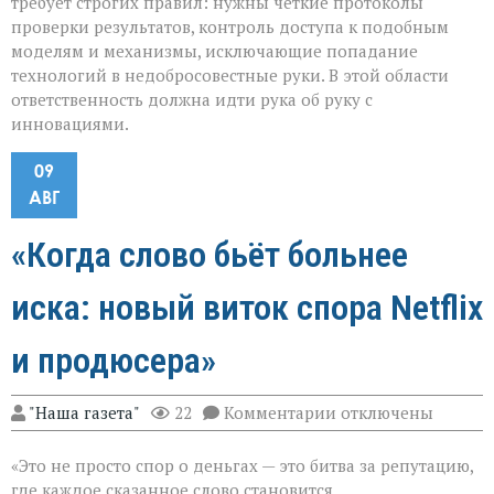
требует строгих правил: нужны чёткие протоколы
проверки результатов, контроль доступа к подобным
моделям и механизмы, исключающие попадание
технологий в недобросовестные руки. В этой области
ответственность должна идти рука об руку с
инновациями.
09
АВГ
«Когда слово бьёт больнее
иска: новый виток спора Netflix
и продюсера»
к
"Наша газета"
22
Комментарии
отключены
записи
«Когда
«Это не просто спор о деньгах — это битва за репутацию,
слово
бьёт
где каждое сказанное слово становится