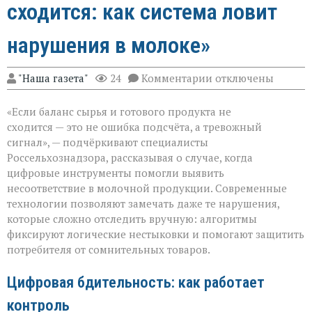
сходится: как система ловит
нарушения в молоке»
к
"Наша газета"
24
Комментарии
отключены
записи
«Когда
«Если баланс сырья и готового продукта не
математика
не
сходится — это не ошибка подсчёта, а тревожный
сходится:
сигнал», — подчёркивают специалисты
как
Россельхознадзора, рассказывая о случае, когда
система
ловит
цифровые инструменты помогли выявить
нарушения
несоответствие в молочной продукции. Современные
в
технологии позволяют замечать даже те нарушения,
молоке»
которые сложно отследить вручную: алгоритмы
фиксируют логические нестыковки и помогают защитить
потребителя от сомнительных товаров.
Цифровая бдительность: как работает
контроль