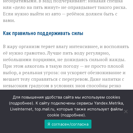
необратимыми. В МВД подчёркивают: никакая спешка
или «дело на пять минут» не оправдывает такого риска.
Если нужно выйти из авто — ребёнок должен быть с
вами.
Как правильно поддерживать силы
В жару организм теряет влагу интенсивнее, и восполнять
её нужно грамотно. Лучше пить воду регулярно,
небольшими порциями, не дожидаясь сильной жажды.
При этом алкоголь в такую погоду — не просто плохой
выбор, а реальная угроза: он ускоряет обезвоживание и
мешает телу справляться с перегревом. Даже напитки с
невысоким градусом в условиях зноя способны резко
ухудшить самочувствие и повысить риск теплового
Для повышения удобства сайта мы используем cookies
удара.
(
подробнее
). К сайту подключены сервисы Yandex.Metrika,
LiveInternet, top.mail.ru, которые также использует файлы
Солнце: когда тень важнее активности
cookie (
подробнее
).
Я согласен/согласна
Самые агрессивные солнечные лучи приходятся на
дневные часы — именно в это время лучше избегать