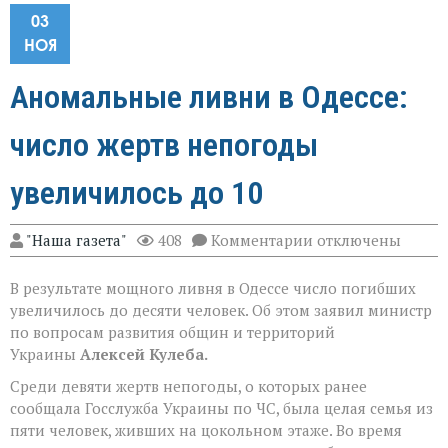
03
НОЯ
Аномальные ливни в Одессе:
число жертв непогоды
увеличилось до 10
к
"Наша газета"
408
Комментарии
отключены
записи
Аномальные
В результате мощного ливня в Одессе число погибших
ливни
в
увеличилось до десяти человек. Об этом заявил министр
Одессе:
по вопросам развития общин и территорий
число
Украины
Алексей Кулеба.
жертв
непогоды
Среди девяти жертв непогоды, о которых ранее
увеличилось
сообщала Госслужба Украины по ЧС, была целая семья из
до
10
пяти человек, живших на цокольном этаже. Во время