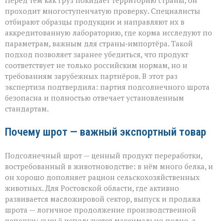
Перед тем как груз покидает территорию страны, он
проходит многоступенчатую проверку. Специалисты
отбирают образцы продукции и направляют их в
аккредитованную лабораторию, где корма исследуют по
параметрам, важным для страны‑импортёра. Такой
подход позволяет заранее убедиться, что продукт
соответствует не только российским нормам, но и
требованиям зарубежных партнёров. В этот раз
экспертиза подтвердила: партия подсолнечного шрота
безопасна и полностью отвечает установленным
стандартам.
Почему шрот — важный экспортный товар
Подсолнечный шрот — ценный продукт переработки,
востребованный в животноводстве: в нём много белка, и
он хорошо дополняет рацион сельскохозяйственных
животных. Для Ростовской области, где активно
развивается масложировой сектор, выпуск и продажа
шрота — логичное продолжение производственной
цепочки: сырьё используется максимально полно, а