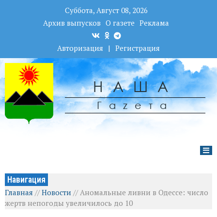
Суббота, Август 08, 2026
Архив выпусков
О газете
Реклама
Авторизация
|
Регистрация
НАША
Гаzета
Навигация
Главная
//
Новости
//
Аномальные ливни в Одессе: число
жертв непогоды увеличилось до 10