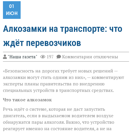
01
ИЮН
Алкозамки на транспорте: что
ждёт перевозчиков
к
"Наша газета"
197
Комментарии
отключены
записи
Алкозамки
«Безопасность на дорогах требует новых решений —
на
транспорте:
алкозамки могут стать одним из них», — комментируют
что
эксперты планы правительства по внедрению
ждёт
специальных устройств в транспортных средствах.
перевозчиков
Что такое алкозамок
Речь идёт о системе, которая не даст запустить
двигатель, если в выдыхаемом водителем воздухе
обнаружатся пары алкоголя. Важно, что устройство
реагирует именно на состояние водителя, а не на