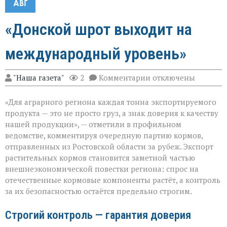
АВГ
«Донской шрот выходит на
международный уровень»
к
"Наша газета"
2
Комментарии
отключены
записи
«Донской
«Для аграрного региона каждая тонна экспортируемого
шрот
выходит
продукта — это не просто груз, а знак доверия к качеству
на
нашей продукции», — отметили в профильном
международный
ведомстве, комментируя очередную партию кормов,
уровень»
отправленных из Ростовской области за рубеж. Экспорт
растительных кормов становится заметной частью
внешнеэкономической повестки региона: спрос на
отечественные кормовые компоненты растёт, а контроль
за их безопасностью остаётся предельно строгим.
Строгий контроль — гарантия доверия