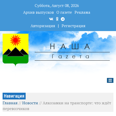
Суббота, Август 08, 2026
Архив выпусков
О газете
Реклама
Авторизация
|
Регистрация
НАША
Гаzета
Навигация
Главная
//
Новости
//
Алкозамки на транспорте: что ждёт
перевозчиков