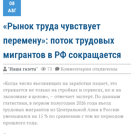
08
АВГ
«Рынок труда чувствует
перемену»: поток трудовых
мигрантов в РФ сокращается
к
"Наша газета"
73
Комментарии
отключены
записи
«Рынок
«Когда число въезжающих на заработки падает, это
труда
чувствует
отражается не только на стройках и сервисах, но и на
перемену»:
экономике в целом», — отмечает эксперт. По данным
поток
статистики, в первом полугодии 2026 года въезд
трудовых
мигрантов
трудовых мигрантов из Центральной Азии в Россию
в
уменьшился на 15 % по сравнению с тем же периодом
РФ
прошлого года.
сокращается