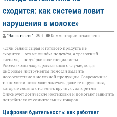
сходится: как система ловит
нарушения в молоке»
к
"Наша газета"
4
Комментарии
отключены
записи
«Когда
«Если баланс сырья и готового продукта не
математика
не
сходится — это не ошибка подсчёта, а тревожный
сходится:
сигнал», — подчёркивают специалисты
как
Россельхознадзора, рассказывая о случае, когда
система
ловит
цифровые инструменты помогли выявить
нарушения
несоответствие в молочной продукции. Современные
в
технологии позволяют замечать даже те нарушения,
молоке»
которые сложно отследить вручную: алгоритмы
фиксируют логические нестыковки и помогают защитить
потребителя от сомнительных товаров.
Цифровая бдительность: как работает