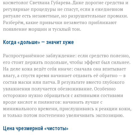
косметолог Светлана Губарева. Даже дорогие средства и
на
деле
регулярные процедуры не спасут, если в ежедневном
ускоряете
ритуале есть незаметные, но разрушительные промахи.
старение»:
Разберём, какие привычки незаметно приближают
косметолог
появление морщин и тусклый тон.
о
скрытых
ошибках
Когда «дольше» — значит хуже
в
уходе
Распространённое заблуждение: если средство полезно,
его стоит держать подольше, чтобы эффект был сильнее.
На деле кожа ведёт себя иначе: сначала она впитывает
влагу, а спустя время начинает отдавать её обратно — в
состав маски или патча. В результате вместо глубокого
увлажнения получается обезвоживание. Особенно
осторожно нужно обращаться с активными составами
вроде кислот и пилингов: начинать лучше с
минимального времени, прислушиваясь к реакции кожи,
и только потом постепенно увеличивать экспозицию.
Цена чрезмерной «чистоты»