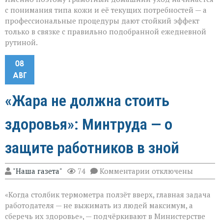
с понимания типа кожи и её текущих потребностей — а
профессиональные процедуры дают стойкий эффект
только в связке с правильно подобранной ежедневной
рутиной.
08
АВГ
«Жара не должна стоить
здоровья»: Минтруда — о
защите работников в зной
к
"Наша газета"
74
Комментарии
отключены
записи
«Жара
«Когда столбик термометра ползёт вверх, главная задача
не
должна
работодателя — не выжимать из людей максимум, а
стоить
сберечь их здоровье», — подчёркивают в Министерстве