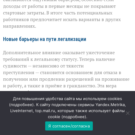
доходы от работы в первые месяцы не покрывают
стартовые затраты. В итоге часть потенциальных
работников предпочитает искать варианты в других
направлениях.
Новые барьеры на пути легализации
Дополнительное влияние оказывает ужесточение
требований к легальному статусу. Теперь наличие
судимости — независимо от тяжести
преступления — становится основанием для отказа в
получении или продлении разрешений на проживание
и работу, а также в приёме в гражданство. Эта мера
усиливает фильтрацию, но одновременно делает путь к
официальному трудоустройству сложнее и для тех, кто
Для повышения удобства сайта мы используем cookies
(
подробнее
). К сайту подключены сервисы Yandex.Metrika,
стремится действовать в рамках закона.
LiveInternet, top.mail.ru, которые также использует файлы
cookie (
подробнее
).
Что это значит для рынка
Я согласен/согласна
Снижение притока рабочей силы особенно заметно в