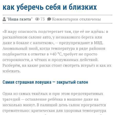
как уберечь себя и близких
к
"Наша газета"
73
Комментарии
отключены
записи
«Жара
«В жару опасность подстерегает там, где её не ждёшь: в
не
прощает
раскалённом салоне авто, у незнакомого берега или
легкомыслия»:
даже в бокале с напитком», — предупреждают в МВД.
МВД — о
Аномальный зной, когда температура в ряде районов
том,
как
подбирается к отметке в +40 °C, требует не просто
уберечь
осторожности, а чётких и продуманных действий.
себя
Разберём, на какие риски стоит смотреть всерьёз и как их
и
избежать.
близких
Самая страшная ловушка — закрытый салон
Одна из самых тяжёлых и при этом предотвратимых
трагедий — оставление ребёнка в машине даже на
несколько минут. В палящий день салон прогревается
стремительно: критическая для здоровья температура