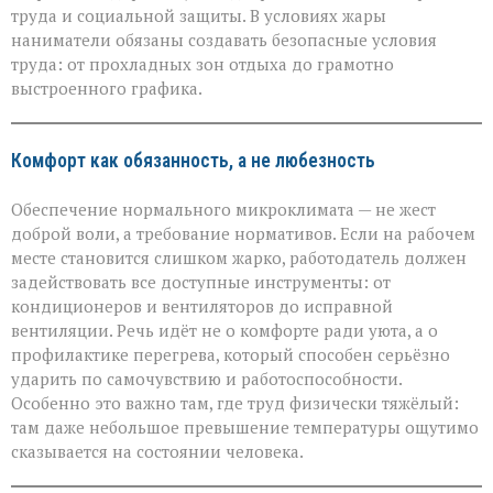
здоровья»:
труда и социальной защиты. В условиях жары
Минтруда — о
защите
наниматели обязаны создавать безопасные условия
работников
труда: от прохладных зон отдыха до грамотно
в
выстроенного графика.
зной
Комфорт как обязанность, а не любезность
Обеспечение нормального микроклимата — не жест
доброй воли, а требование нормативов. Если на рабочем
месте становится слишком жарко, работодатель должен
задействовать все доступные инструменты: от
кондиционеров и вентиляторов до исправной
вентиляции. Речь идёт не о комфорте ради уюта, а о
профилактике перегрева, который способен серьёзно
ударить по самочувствию и работоспособности.
Особенно это важно там, где труд физически тяжёлый:
там даже небольшое превышение температуры ощутимо
сказывается на состоянии человека.