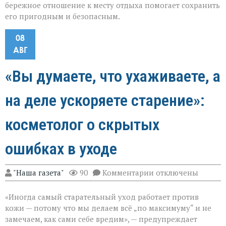
бережное отношение к месту отдыха помогает сохранить
его пригодным и безопасным.
08
АВГ
«Вы думаете, что ухаживаете, а
на деле ускоряете старение»:
косметолог о скрытых
ошибках в уходе
к
"Наша газета"
90
Комментарии
отключены
записи
«Вы
«Иногда самый старательный уход работает против
думаете,
что
кожи — потому что мы делаем всё „по максимуму“ и не
ухаживаете,
замечаем, как сами себе вредим», — предупреждает
а