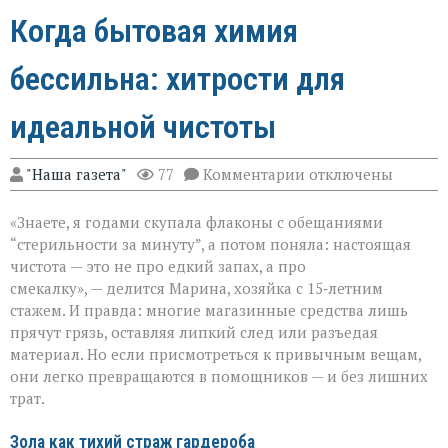
Когда бытовая химия
бессильна: хитрости для
идеальной чистоты
к
"Наша газета"
77
Комментарии
отключены
записи
Когда
«Знаете, я годами скупала флаконы с обещаниями
бытовая
химия
“стерильности за минуту”, а потом поняла: настоящая
бессильна:
чистота — это не про едкий запах, а про
хитрости
смекалку», — делится Марина, хозяйка с 15‑летним
для
идеальной
стажем. И правда: многие магазинные средства лишь
чистоты
прячут грязь, оставляя липкий след или разъедая
материал. Но если присмотреться к привычным вещам,
они легко превращаются в помощников — и без лишних
трат.
Зола как тихий страж гардероба