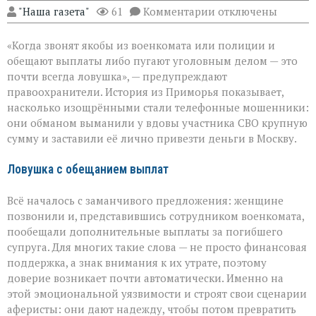
к
"Наша газета"
61
Комментарии
отключены
записи
«Они
«Когда звонят якобы из военкомата или полиции и
сыграли
на
обещают выплаты либо пугают уголовным делом — это
самом
почти всегда ловушка», — предупреждают
больном»:
правоохранители. История из Приморья показывает,
вдова
военного
насколько изощрёнными стали телефонные мошенники:
лишилась
они обманом выманили у вдовы участника СВО крупную
миллионов
сумму и заставили её лично привезти деньги в Москву.
из‑за
аферистов
Ловушка с обещанием выплат
Всё началось с заманчивого предложения: женщине
позвонили и, представившись сотрудником военкомата,
пообещали дополнительные выплаты за погибшего
супруга. Для многих такие слова — не просто финансовая
поддержка, а знак внимания к их утрате, поэтому
доверие возникает почти автоматически. Именно на
этой эмоциональной уязвимости и строят свои сценарии
аферисты: они дают надежду, чтобы потом превратить