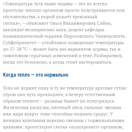
«Температура чуть выше нормы — это не всегда
спешите
пить
простуда: иногда организм просто подстраивается под
жаропонижающее»
обстоятельства, а порой подаёт тревожный
что
сигнал», — объясняет Ольга Владимировна Сайно,
скрывает
температура
кандидат медицинских наук, доцент кафедры
37–
поликлинической терапии Пироговского Университета.
38 °C
Субфебрилитет — устойчивое повышение температуры
до 37–38 °C — может быть как вариантом нормы, так и
симптомом серьёзных изменений в теле. Разбираемся,
когда это безопасно, а когда стоит насторожиться.
Когда тепло — это нормально
Тело не держит одну и ту же температуру круглые сутки:
утром оно чуть прохладнее, к вечеру естественным
образом теплеет — разница бывает до полуградуса.
Физическая нагрузка, плотный обед, сильные эмоции
или жара вокруг тоже способны поднять градус. У
женщин колебания нередко связаны с гормональными
циклами: прогестерон слегка «подогревает» организм,