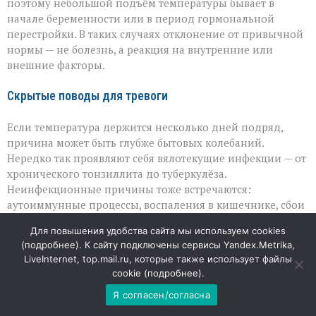
поэтому небольшой подъём температуры бывает в
начале беременности или в период гормональной
перестройки. В таких случаях отклонение от привычной
нормы — не болезнь, а реакция на внутренние или
внешние факторы.
Скрытые поводы для тревоги
Если температура держится несколько дней подряд,
причина может быть глубже бытовых колебаний.
Нередко так проявляют себя вялотекущие инфекции — от
хронического тонзиллита до туберкулёза.
Неинфекционные причины тоже встречаются:
аутоиммунные процессы, воспаления в кишечнике, сбои
в работе щитовидной железы или надпочечников.
Для повышения удобства сайта мы используем cookies
Иногда субфебрилитет становится спутником синдрома
(
подробнее
). К сайту подключены сервисы Yandex.Metrika,
хронической усталости или онкологических
LiveInternet, top.mail.ru, которые также использует файлы
заболеваний. Отдельно стоит помнить о лекарствах:
cookie (
подробнее
).
некоторые препараты, включая антибиотики и
Я согласен/согласна
гормональные средства, могут влиять на
терморегуляцию.