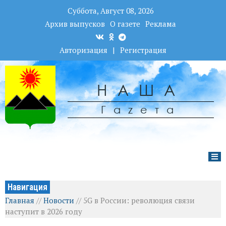
Суббота, Август 08, 2026
Архив выпусков
О газете
Реклама
Авторизация
|
Регистрация
НАША
Гаzета
Навигация
Главная
//
Новости
//
5G в России: революция связи
наступит в 2026 году