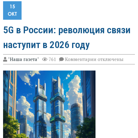
15
ОКТ
5G в России: революция связи
наступит в 2026 году
к
"Наша газета"
761
Комментарии
отключены
записи
5G
в
России:
революция
связи
наступит
в
2026
году