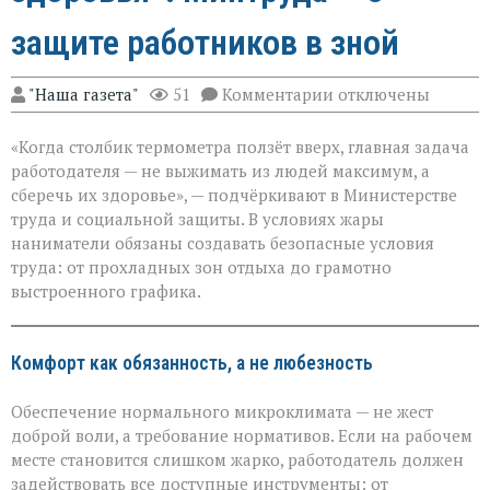
защите работников в зной
к
"Наша газета"
51
Комментарии
отключены
записи
«Жара
«Когда столбик термометра ползёт вверх, главная задача
не
должна
работодателя — не выжимать из людей максимум, а
стоить
сберечь их здоровье», — подчёркивают в Министерстве
здоровья»:
труда и социальной защиты. В условиях жары
Минтруда — о
защите
наниматели обязаны создавать безопасные условия
работников
труда: от прохладных зон отдыха до грамотно
в
выстроенного графика.
зной
Комфорт как обязанность, а не любезность
Обеспечение нормального микроклимата — не жест
доброй воли, а требование нормативов. Если на рабочем
месте становится слишком жарко, работодатель должен
задействовать все доступные инструменты: от