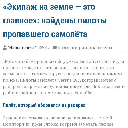
«Экипаж на земле — это
главное»: найдены пилоты
пропавшего самолёта
к
"Наша газета"
47
Комментарии
отключены
записи
«Экипаж
«Когда в тайге пропадает борт, каждая минута на счету, и
на
земле — это
новость о том, что экипаж жив, — лучшее, что можно
главное»:
услышать», — комментируют специалисты авиационного
найдены
поиска. Пилоты самолёта Cessna 182, который исчез с
пилоты
пропавшего
радаров во время патрулирования лесов в Бодайбинском
самолёта
районе, найдены и доставлены в Бодайбо.
Полёт, который оборвался на радарах
Самолёт участвовал в авиапатрулировании — такой
мониторинг нужен, чтобы вовремя замечать лесные