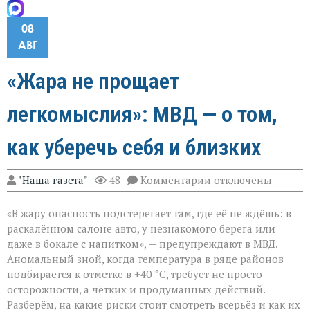
08
АВГ
«Жара не прощает
легкомыслия»: МВД — о том,
как уберечь себя и близких
к
"Наша газета"
48
Комментарии
отключены
записи
«Жара
«В жару опасность подстерегает там, где её не ждёшь: в
не
прощает
раскалённом салоне авто, у незнакомого берега или
легкомыслия»:
даже в бокале с напитком», — предупреждают в МВД.
МВД — о
Аномальный зной, когда температура в ряде районов
том,
как
подбирается к отметке в +40 °C, требует не просто
уберечь
осторожности, а чётких и продуманных действий.
себя
Разберём, на какие риски стоит смотреть всерьёз и как их
и