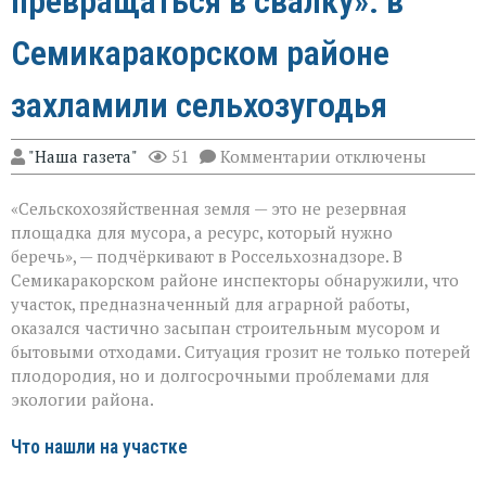
превращаться в свалку»: в
Семикаракорском районе
захламили сельхозугодья
к
"Наша газета"
51
Комментарии
отключены
записи
«Земля
«Сельскохозяйственная земля — это не резервная
не
должна
площадка для мусора, а ресурс, который нужно
превращаться
беречь», — подчёркивают в Россельхознадзоре. В
в
Семикаракорском районе инспекторы обнаружили, что
свалку»:
в
участок, предназначенный для аграрной работы,
Семикаракорском
оказался частично засыпан строительным мусором и
районе
бытовыми отходами. Ситуация грозит не только потерей
захламили
плодородия, но и долгосрочными проблемами для
сельхозугодья
экологии района.
Что нашли на участке