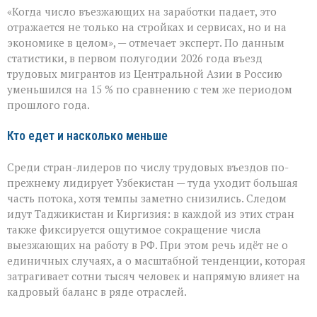
«Рынок
«Когда число въезжающих на заработки падает, это
труда
чувствует
отражается не только на стройках и сервисах, но и на
перемену»:
экономике в целом», — отмечает эксперт. По данным
поток
статистики, в первом полугодии 2026 года въезд
трудовых
мигрантов
трудовых мигрантов из Центральной Азии в Россию
в
уменьшился на 15 % по сравнению с тем же периодом
РФ
прошлого года.
сокращается
Кто едет и насколько меньше
Среди стран-лидеров по числу трудовых въездов по-
прежнему лидирует Узбекистан — туда уходит большая
часть потока, хотя темпы заметно снизились. Следом
идут Таджикистан и Киргизия: в каждой из этих стран
также фиксируется ощутимое сокращение числа
выезжающих на работу в РФ. При этом речь идёт не о
единичных случаях, а о масштабной тенденции, которая
затрагивает сотни тысяч человек и напрямую влияет на
кадровый баланс в ряде отраслей.