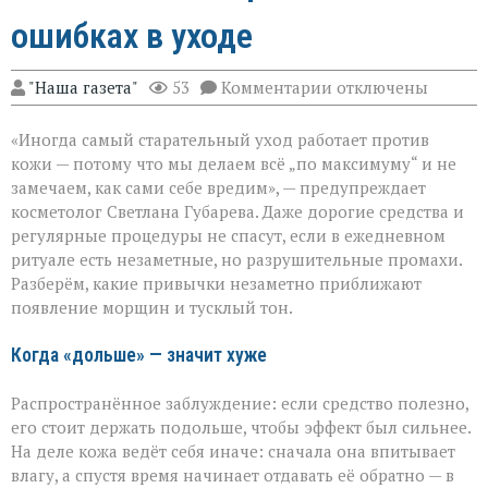
ошибках в уходе
к
"Наша газета"
53
Комментарии
отключены
записи
«Вы
«Иногда самый старательный уход работает против
думаете,
что
кожи — потому что мы делаем всё „по максимуму“ и не
ухаживаете,
замечаем, как сами себе вредим», — предупреждает
а
косметолог Светлана Губарева. Даже дорогие средства и
на
деле
регулярные процедуры не спасут, если в ежедневном
ускоряете
ритуале есть незаметные, но разрушительные промахи.
старение»:
Разберём, какие привычки незаметно приближают
косметолог
появление морщин и тусклый тон.
о
скрытых
ошибках
Когда «дольше» — значит хуже
в
уходе
Распространённое заблуждение: если средство полезно,
его стоит держать подольше, чтобы эффект был сильнее.
На деле кожа ведёт себя иначе: сначала она впитывает
влагу, а спустя время начинает отдавать её обратно — в