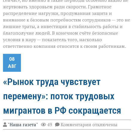
сейчас», но именно в такие периоды особенно важно не
жертвовать здоровьем ради скорости. Грамотное
распределение нагрузки, продуманная защита и
внимание к базовым потребностям сотрудников — это не
лишние траты, а инвестиции в стабильность работы и
благополучие людей. В конечном счёте безопасные
условия в жару — показатель того, насколько
ответственно компания относится к своим работникам.
08
АВГ
«Рынок труда чувствует
перемену»: поток трудовых
мигрантов в РФ сокращается
к
"Наша газета"
49
Комментарии
отключены
записи