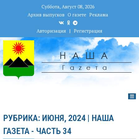
Суббота, Август 08, 2026
Архив выпусков
О газете
Реклама
Авторизация
|
Регистрация
НАША
Гаzета
РУБРИКА: ИЮНЯ, 2024 | НАША
ГАЗЕТА - ЧАСТЬ 34