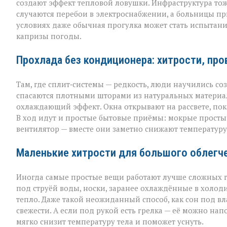
создают эффект тепловой ловушки. Инфраструктура тож
случаются перебои в электроснабжении, а больницы пр
условиях даже обычная прогулка может стать испытан
капризы погоды.
Прохлада без кондиционера: хитрости, пр
Там, где сплит‑системы — редкость, люди научились с
спасаются плотными шторами из натуральных материал
охлаждающий эффект. Окна открывают на рассвете, пок
В ход идут и простые бытовые приёмы: мокрые простын
вентилятор — вместе они заметно снижают температуру 
Маленькие хитрости для большого облегч
Иногда самые простые вещи работают лучше сложных г
под струёй воды, носки, заранее охлаждённые в холод
тепло. Даже такой неожиданный способ, как сон под в
свежести. А если под рукой есть грелка — её можно на
мягко снизит температуру тела и поможет уснуть.