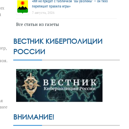
«ИИ не придёт с табличкой “вы уволены” — он тихо
перепишет правила игры»
их
7 августа, 2026
д
Все статьи из газеты
ВЕСТНИК КИБЕРПОЛИЦИИ
ер,
РОССИИ
ноя.
ья
шнее
ВНИМАНИЕ!