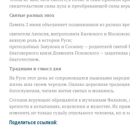
свидетельством силы духа и преображающей силы вер
Святые разных эпох
Память 2 июня объединяет подвижников из разных врем
святителя Алексия, митрополита Киевского и Московско
важную роль в истории Руси;
преподобных Завулона и Сосанну — родителей святой 
благоверного князя Довмонта Псковского — защитника 
благочестием.
Традиции и смысл дня
На Руси этот день не сопровождался пышными народн
жизнь шла своим чередом. Однако церковная традиция
богослужения, читали жития святых и молились.
Сегодня верующие обращаются к мученикам Фалалею, А
крепости в испытаниях, исцелении и мужестве. Их при
изменить не только судьбу отдельного человека, но и х
Поделиться ссылкой: