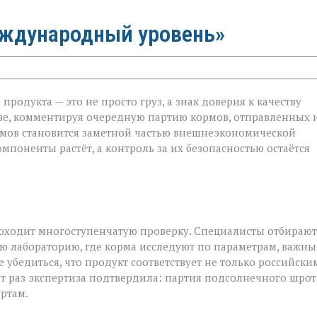
еждународный уровень»
родукта — это не просто груз, а знак доверия к качеству
ве, комментируя очередную партию кормов, отправленных 
ормов становится заметной частью внешнеэкономической
й
мпоненты растёт, а контроль за их безопасностью остаётся
роходит многоступенчатую проверку. Специалисты отбирают
ю лабораторию, где корма исследуют по параметрам, важн
 убедиться, что продукт соответствует не только российски
от раз экспертиза подтвердила: партия подсолнечного шрот
ртам.