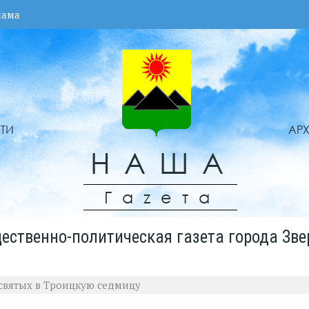
лама
ТИ
АР
НАША
Гаzета
ественно-политическая газета города Зве
 святых в Троицкую седмицу