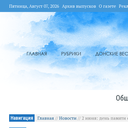
Пятница, Август 07, 2026
Архив выпусков
О газете
Рек
ГЛАВНАЯ
РУБРИКИ
ДОНСКИЕ ВЕС
Общ
Навигация
Главная
//
Новости
//
2 июня: день памяти