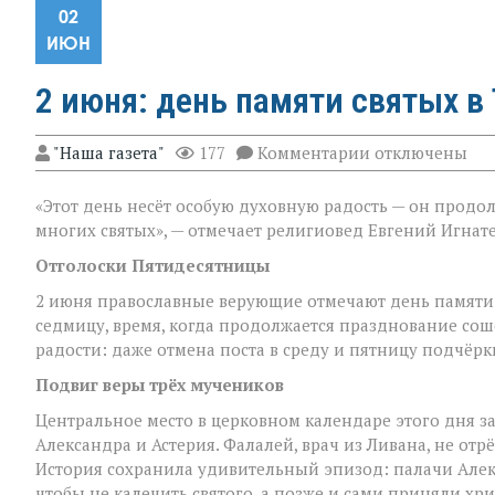
02
ИЮН
2 июня: день памяти святых 
к
"Наша газета"
177
Комментарии
отключены
записи
2 июня:
«Этот день несёт особую духовную радость — он прод
день
памяти
многих святых», — отмечает религиовед Евгений Игнат
святых
в
Отголоски Пятидесятницы
Троицкую
2 июня православные верующие отмечают день памяти 
седмицу
седмицу, время, когда продолжается празднование сош
радости: даже отмена поста в среду и пятницу подчёрк
Подвиг веры трёх мучеников
Центральное место в церковном календаре этого дня з
Александра и Астерия. Фалалей, врач из Ливана, не от
История сохранила удивительный эпизод: палачи Алек
чтобы не калечить святого, а позже и сами приняли хри