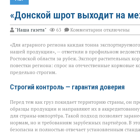
«Донской шрот выходит на м
к
"Наша газета"
63
Комментарии
отключены
записи
«Донской
«Для аграрного региона каждая тонна экспортируемого п
шрот
выходит
нашей продукции», — отметили в профильном ведомст
на
Ростовской области за рубеж. Экспорт растительных к
международны
повестки региона: спрос на отечественные кормовые ко
уровень»
предельно строгим.
Строгий контроль — гарантия доверия
Перед тем как груз покидает территорию страны, он п
образцы продукции и направляют их в аккредитованну
для страны‑импортёра. Такой подход позволяет заранее
нормам, но и требованиям зарубежных партнёров. В эт
безопасна и полностью отвечает установленным станда