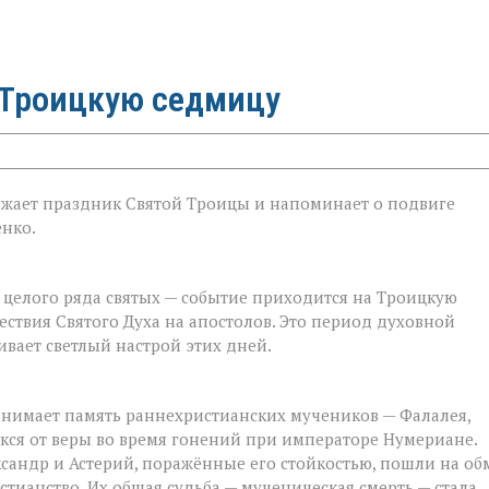
в Троицкую седмицу
олжает праздник Святой Троицы и напоминает о подвиге
енко.
целого ряда святых — событие приходится на Троицкую
ествия Святого Духа на апостолов. Это период духовной
ивает светлый настрой этих дней.
анимает память раннехристианских мучеников — Фалалея,
рёкся от веры во время гонений при императоре Нумериане.
сандр и Астерий, поражённые его стойкостью, пошли на об
стианство. Их общая судьба — мученическая смерть — стала