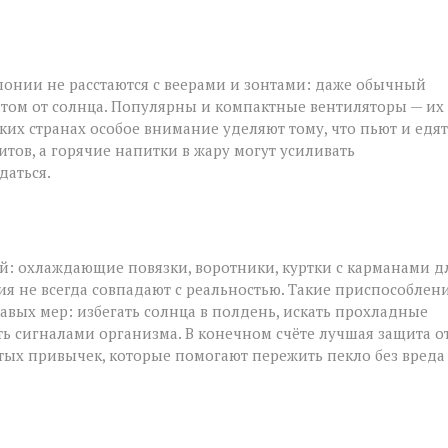
понии не расстаются с веерами и зонтами: даже обычный
том от солнца. Популярны и компактные вентиляторы — их
рких странах особое внимание уделяют тому, что пьют и едят
тов, а горячие напитки в жару могут усиливать
даться.
ой: охлаждающие повязки, воротники, куртки с карманами д
ия не всегда совпадают с реальностью. Такие приспособлен
авых мер: избегать солнца в полдень, искать прохладные
ть сигналами организма. В конечном счёте лучшая защита о
тых привычек, которые помогают пережить пекло без вреда