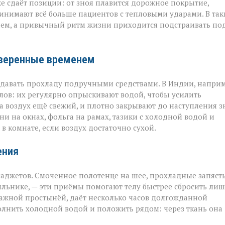
е сдаёт позиции: от зноя плавится дорожное покрытие,
инимают всё больше пациентов с тепловыми ударами. В так
ием, а привычный ритм жизни приходится подстраивать по
оверенные временем
оздавать прохладу подручными средствами. В Индии, наприм
ов: их регулярно опрыскивают водой, чтобы усилить
а воздух ещё свежий, и плотно закрывают до наступления з
и на окнах, фольга на рамах, тазики с холодной водой и
в комнате, если воздух достаточно сухой.
ения
аджетов. Смоченное полотенце на шее, прохладные запяст
ильнике, — эти приёмы помогают телу быстрее сбросить ли
лажной простынёй, даёт несколько часов долгожданной
полнить холодной водой и положить рядом: через ткань она