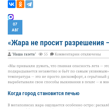
07
АВГ
«Жара не просит разрешения —
к
"Наша газета"
55
Комментарии
отключены
записи
«Жара
«Мы привыкли думать, что главная опасность лета — это
не
просит
подкрадывается незаметно и бьёт по самым уязвимым»,
разрешения — о
температура — это не просто дискомфорт, а серьёзный 
просто
вырабатывали свои способы выживания в пекле — и мно
приходит»
Когда город становится печью
В мегаполисах жара ощущается особенно остро: раскал