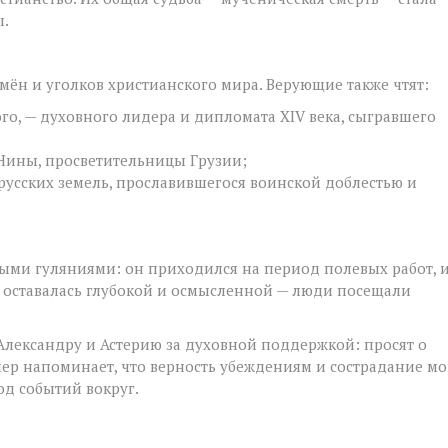
ы.
ён и уголков христианского мира. Верующие также чтят:
го, — духовного лидера и дипломата XIV века, сыгравшего
Нины, просветительницы Грузии;
русских земель, прославившегося воинской доблестью и
ыми гуляниями: он приходился на период полевых работ, 
 оставалась глубокой и осмысленной — люди посещали
лександру и Астерию за духовной поддержкой: просят о
мер напоминает, что верность убеждениям и сострадание мо
од событий вокруг.