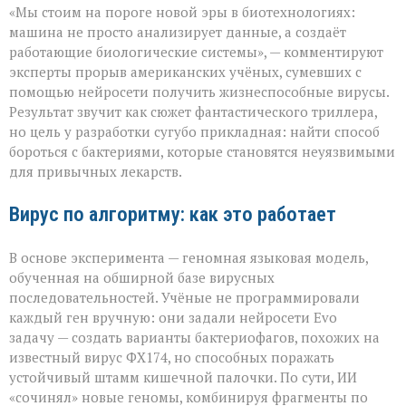
«Мы стоим на пороге новой эры в биотехнологиях:
научился
писать
машина не просто анализирует данные, а создаёт
вирусы — но
работающие биологические системы», — комментируют
не
эксперты прорыв американских учёных, сумевших с
для
разрушения,
помощью нейросети получить жизнеспособные вирусы.
а
Результат звучит как сюжет фантастического триллера,
для
но цель у разработки сугубо прикладная: найти способ
спасения»
бороться с бактериями, которые становятся неуязвимыми
для привычных лекарств.
Вирус по алгоритму: как это работает
В основе эксперимента — геномная языковая модель,
обученная на обширной базе вирусных
последовательностей. Учёные не программировали
каждый ген вручную: они задали нейросети Evo
задачу — создать варианты бактериофагов, похожих на
известный вирус ФХ174, но способных поражать
устойчивый штамм кишечной палочки. По сути, ИИ
«сочинял» новые геномы, комбинируя фрагменты по