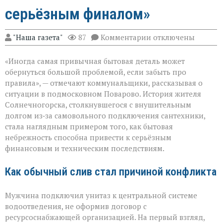
серьёзным финалом»
к
"Наша газета"
87
Комментарии
отключены
записи
«Унитаз
«Иногда самая привычная бытовая деталь может
как
повод
обернуться большой проблемой, если забыть про
для
правила», — отмечают коммунальщики, рассказывая о
многомиллионног
ситуации в подмосковном Поварово. История жителя
долга:
коммунальная
Солнечногорска, столкнувшегося с внушительным
история
долгом из‑за самовольного подключения сантехники,
с
стала наглядным примером того, как бытовая
серьёзным
небрежность способна привести к серьёзным
финалом»
финансовым и техническим последствиям.
Как обычный слив стал причиной конфликта
Мужчина подключил унитаз к центральной системе
водоотведения, не оформив договор с
ресурсоснабжающей организацией. На первый взгляд,