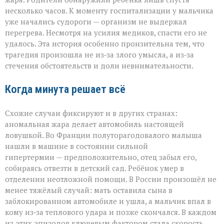
несколько часов. К моменту госпитализации у мальчика
уже начались судороги — организм не выдержал
перегрева. Несмотря на усилия медиков, спасти его не
удалось. Эта история особенно пронзительна тем, что
трагедия произошла не из‑за злого умысла, а из‑за
стечения обстоятельств и доли невнимательности.
Когда минута решает всё
Схожие случаи фиксируют и в других странах:
аномальная жара делает автомобиль настоящей
ловушкой. Во Франции полуторагодовалого малыша
нашли в машине в состоянии сильной
гипертермии — предположительно, отец забыл его,
собираясь отвезти в детский сад. Ребёнок умер в
отделении неотложной помощи. В России произошёл не
менее тяжёлый случай: мать оставила сына в
заблокированном автомобиле и ушла, а мальчик впал в
кому из‑за теплового удара и позже скончался. В каждом
из этих эпизодов ключевым фактором стала скорость