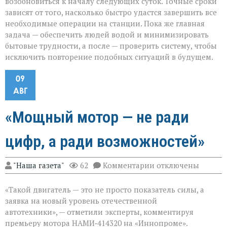
возобновиться к началу следующих суток. Точные сроки
зависят от того, насколько быстро удастся завершить все
необходимые операции на станции. Пока же главная
задача — обеспечить людей водой и минимизировать
бытовые трудности, а после — проверить систему, чтобы
исключить повторение подобных ситуаций в будущем.
09
АВГ
«Мощный мотор — не ради
цифр, а ради возможностей»
к
"Наша газета"
62
Комментарии
отключены
записи
«Мощный
«Такой двигатель — это не просто показатель силы, а
мотор — не
ради
заявка на новый уровень отечественной
цифр,
автотехники», — отметили эксперты, комментируя
а
премьеру мотора НАМИ‑414320 на «Иннопроме».
ради