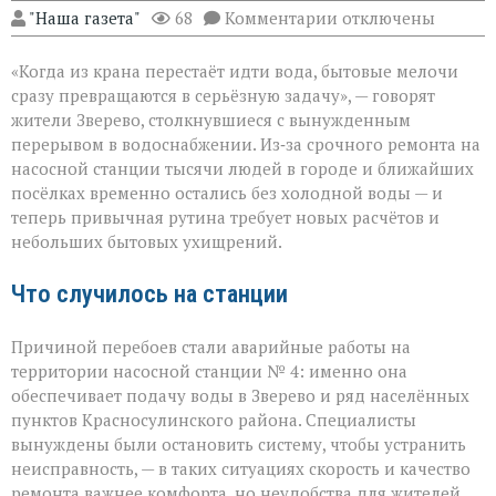
к
"Наша газета"
68
Комментарии
отключены
записи
«Без
«Когда из крана перестаёт идти вода, бытовые мелочи
воды
ни
сразу превращаются в серьёзную задачу», — говорят
туда
жители Зверево, столкнувшиеся с вынужденным
ни
перерывом в водоснабжении. Из‑за срочного ремонта на
сюда:
в
насосной станции тысячи людей в городе и ближайших
Зверево
посёлках временно остались без холодной воды — и
и
теперь привычная рутина требует новых расчётов и
окрестностях — ава
небольших бытовых ухищрений.
Что случилось на станции
Причиной перебоев стали аварийные работы на
территории насосной станции № 4: именно она
обеспечивает подачу воды в Зверево и ряд населённых
пунктов Красносулинского района. Специалисты
вынуждены были остановить систему, чтобы устранить
неисправность, — в таких ситуациях скорость и качество
ремонта важнее комфорта, но неудобства для жителей