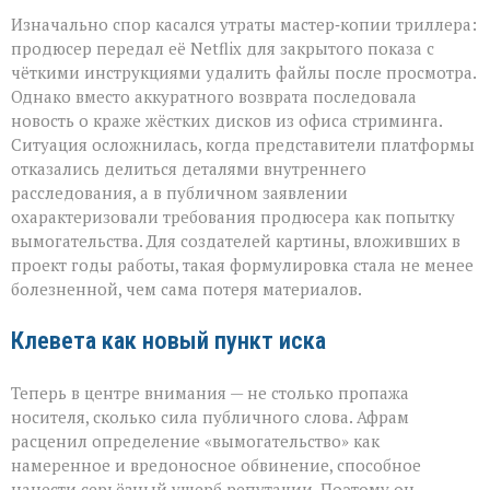
Изначально спор касался утраты мастер‑копии триллера:
продюсер передал её Netflix для закрытого показа с
чёткими инструкциями удалить файлы после просмотра.
Однако вместо аккуратного возврата последовала
новость о краже жёстких дисков из офиса стриминга.
Ситуация осложнилась, когда представители платформы
отказались делиться деталями внутреннего
расследования, а в публичном заявлении
охарактеризовали требования продюсера как попытку
вымогательства. Для создателей картины, вложивших в
проект годы работы, такая формулировка стала не менее
болезненной, чем сама потеря материалов.
Клевета как новый пункт иска
Теперь в центре внимания — не столько пропажа
носителя, сколько сила публичного слова. Афрам
расценил определение «вымогательство» как
намеренное и вредоносное обвинение, способное
нанести серьёзный ущерб репутации. Поэтому он