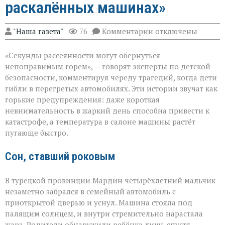
раскалённых машинах»
к
"Наша газета"
76
Комментарии
отключены
записи
«Жара
«Секунды рассеянности могут обернуться
не
прощает
непоправимым горем», — говорят эксперты по детской
невнимательности
безопасности, комментируя череду трагедий, когда дети
трагедии
гибли в перегретых автомобилях. Эти истории звучат как
в
раскалённых
горькие предупреждения: даже короткая
машинах»
невнимательность в жаркий день способна привести к
катастрофе, а температура в салоне машины растёт
пугающе быстро.
Сон, ставший роковым
В турецкой провинции Мардин четырёхлетний мальчик
незаметно забрался в семейный автомобиль с
приоткрытой дверью и уснул. Машина стояла под
палящим солнцем, и внутри стремительно нарастала
жара. Родители обнаружили ребёнка лишь спустя