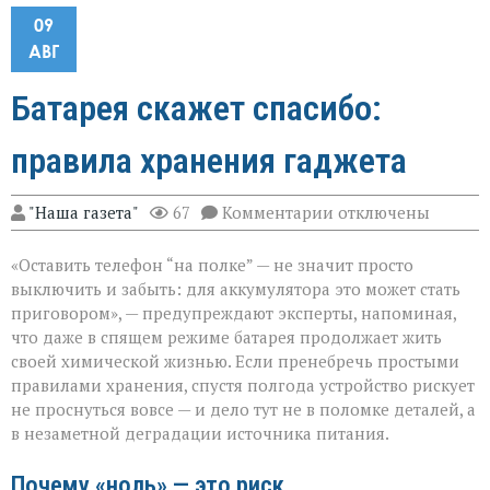
09
АВГ
Батарея скажет спасибо:
правила хранения гаджета
к
"Наша газета"
67
Комментарии
отключены
записи
Батарея
«Оставить телефон “на полке” — не значит просто
скажет
спасибо:
выключить и забыть: для аккумулятора это может стать
правила
приговором», — предупреждают эксперты, напоминая,
хранения
что даже в спящем режиме батарея продолжает жить
гаджета
своей химической жизнью. Если пренебречь простыми
правилами хранения, спустя полгода устройство рискует
не проснуться вовсе — и дело тут не в поломке деталей, а
в незаметной деградации источника питания.
Почему «ноль» — это риск