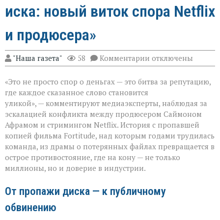
иска: новый виток спора Netflix
и продюсера»
к
"Наша газета"
58
Комментарии
отключены
записи
«Когда
«Это не просто спор о деньгах — это битва за репутацию,
слово
бьёт
где каждое сказанное слово становится
больнее
уликой», — комментируют медиаэксперты, наблюдая за
иска:
эскалацией конфликта между продюсером Саймоном
новый
виток
Афрамом и стримингом Netflix. История с пропавшей
спора
копией фильма Fortitude, над которым годами трудилась
Netflix
команда, из драмы о потерянных файлах превращается в
и
острое противостояние, где на кону — не только
продюсера»
миллионы, но и доверие в индустрии.
От пропажи диска — к публичному
обвинению