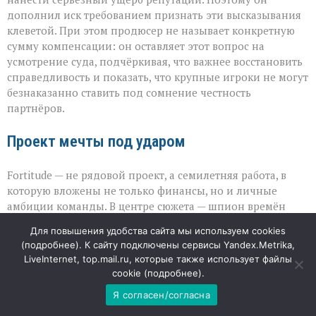
дополнил иск требованием признать эти высказывания
клеветой. При этом продюсер не называет конкретную
сумму компенсации: он оставляет этот вопрос на
усмотрение суда, подчёркивая, что важнее восстановить
справедливость и показать, что крупные игроки не могут
безнаказанно ставить под сомнение честность
партнёров.
Проект мечты под ударом
Fortitude — не рядовой проект, а семилетняя работа, в
которую вложены не только финансы, но и личные
амбиции команды. В центре сюжета — шпион времён
Второй мировой войны, чья история вдохновила образ
Для повышения удобства сайта мы используем cookies
Джеймса Бонда; главную роль исполнил Николас Кейдж.
(
подробнее
). К сайту подключены сервисы Yandex.Metrika,
Потеря контроля над мастер‑копией ставит под угрозу
LiveInternet, top.mail.ru, которые также использует файлы
весь дальнейший путь картины: от продаж прав до
cookie (
подробнее
).
наградного сезона. Для индустрии этот случай
Я согласен/согласна
становится тревожным сигналом: даже при работе с
гигантами вопрос безопасности материалов остаётся