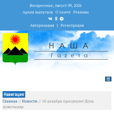
Воскресенье, Август 09, 2026
Архив выпусков
О газете
Реклама
Авторизация
|
Регистрация
НАША
Гаzета
Навигация
Главная
//
Новости
//
10 декабря празднуют День
домочадца