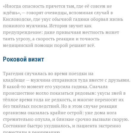
«Тихий
«Иногда опасность прячется там, где её совсем не
укус:
как
ждёшь», — говорят очевидцы, вспоминая случай в
обычная
Кисловодске, где укус обычной гадюки оборвал жизнь
прогулка
пожилого мужчины. История звучит как
обернулась
трагедией»
предупреждение: даже привычная местность может
таить угрозу, а скорость реакции и точность
медицинской помощи порой решают всё.
Роковой визит
Трагедия случилась во время поездки на
кладбище — мужчина отправился туда вместе с друзьями.
В какой‑то момент его укусила гадюка. Сначала
происшествие могло показаться рядовым: укусы змей в
тёплое время года не редкость, и многие переносят их
без тяжёлых последствий. Но в этом случае реакция
организма оказалась крайне острой: уже дома нога
стремительно опухла, и близкие срочно вызвали скорую.
Состояние быстро ухудшалось, и пациента экстренно
поместили в реанимацию.