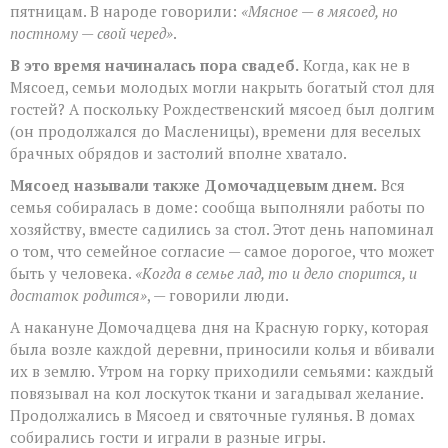
пятницам. В народе говорили:
«Мясное — в мясоед, но
постному — свой черед»
.
В это время начиналась пора свадеб.
Когда, как не в
Мясоед, семьи молодых могли накрыть богатый стол для
гостей? А поскольку Рождественский мясоед был долгим
(он продолжался до Масленицы), времени для веселых
брачных обрядов и застолий вполне хватало.
Мясоед называли также Домочадцевым днем.
Вся
семья собиралась в доме: сообща выполняли работы по
хозяйству, вместе садились за стол. Этот день напоминал
о том, что семейное согласие — самое дорогое, что может
быть у человека.
«Когда в семье лад, то и дело спорится, и
достаток родится»
, — говорили люди.
А накануне Домочадцева дня на Красную горку, которая
была возле каждой деревни, приносили колья и вбивали
их в землю. Утром на горку приходили семьями: каждый
повязывал на кол лоскуток ткани и загадывал желание.
Продолжались в Мясоед и святочные гулянья. В домах
собирались гости и играли в разные игры.