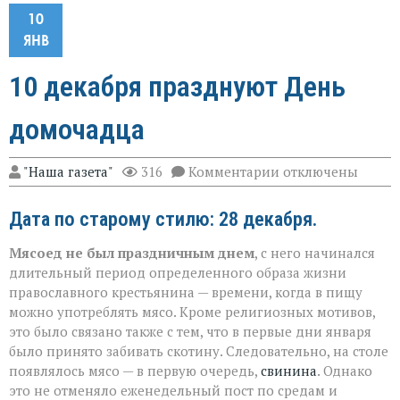
10
ЯНВ
10 декабря празднуют День
домочадца
к
"Наша газета"
316
Комментарии
отключены
записи
10
Дата по старому стилю: 28 декабря.
декабря
празднуют
День
Мясоед не был праздничным днем
, с него начинался
домочадца
длительный период определенного образа жизни
православного крестьянина — времени, когда в пищу
можно употреблять мясо. Кроме религиозных мотивов,
это было связано также с тем, что в первые дни января
было принято забивать скотину. Следовательно, на столе
появлялось мясо — в первую очередь,
свинина
. Однако
это не отменяло еженедельный пост по средам и